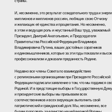
страны.
И, несомненно, это результат созидательного труда и энерги
миллионов и миллионов россиян, любящих свою Отчизну
и желающих её единства и процветания. Но несомненно,
в этом и ведущая роль и неустанный Ваш труд, уважаемый
Президент, Дмитрий Анатольевич, и Председателя
Правительства Российской Федерации Владимира
Владимировича Путина, ваших достойных соратников
и единомышленников, которые за эти годы показали и высо
профессионализм и доказали преданность Родине.
Недавно все члены Совета по взаимодействию
с религиозными организациями при Президенте Российской
Федерации подписали заявление о том, что мы гордимся св
Родиной. И в предстоящие выборы в Государственную Думу
и президентские выборы мы призываем всех
соотечественников и всех верующих выполнить свой
патриотический и гражданский долг. Мы, несомненно, все
будем голосовать за единство нашей великой Родины,