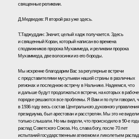
священные реликвии.
Д.Медведев:
Я второй раз уже здесь.
Т.Таджуддин:
Значит, целый хадж получается. Здесь
и священный Коран, который написан во времена
сподвижников пророка Мухаммеда, и реликвии пророка
Мухаммеда, две волосинки из его бороды.
Мы искренне благодарим Вас за регулярные встречи
с представителями мусульман нашей страны в различных
регионах и последнюю встречу в Нальчике. Надеемся, что
и дальше будут продолжаться встречи, на которых в рабоч
порядке решаются все проблемы. Я Вам и по пути говорил, 
в 1936 году весь состав Центрального духовного управления
президиума, был арестован и расстрелян. Мы это не видели
только слышали. Но мы видели, что происходило в 90-е год
распад Советского Союза. Но, слава богу, после 70 лет
испытаний государственным атеизмом и лихолетьем распа