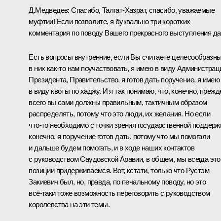
Д.Медведев:
Спасибо, Талгат-Хазрат, спасибо, уважаемые
муфтии! Если позволите, я буквально три коротких
комментария по поводу Вашего прекрасного выступления да
Есть вопросы внутренние, если Вы считаете целесообразн
в них как‑то нам поучаствовать, я имею в виду Администра
Президента, Правительство, я готов дать поручение, я имею
в виду квоты по хаджу. И я так понимаю, что, конечно, прежд
всего вы сами должны правильным, тактичным образом
распределять, потому что это люди, их желания. Но если
что‑то необходимо с точки зрения государственной поддерж
конечно, я поручение готов дать, потому что мы помогали
и дальше будем помогать, и в ходе наших контактов
с руководством Саудовской Аравии, в общем, мы всегда это
позиции придерживаемся. Вот, кстати, только что Рустэм
Закиевич был, но, правда, по печальному поводу, но это
всё‑таки тоже возможность переговорить с руководством
королевства на эти темы.