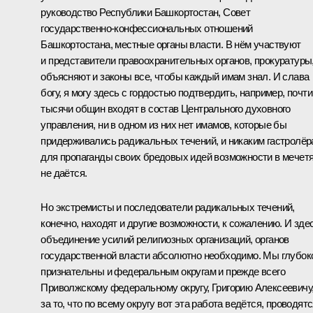
руководство Республики Башкортостан, Совет
государственно-конфессиональных отношений
Башкортостана, местные органы власти. В нём участвуют
и представители правоохранительных органов, прокуратуры
объясняют и законы все, чтобы каждый имам знал. И слава
богу, я могу здесь с гордостью подтвердить, например, почти
тысячи общин входят в состав Центрального духовного
управления, ни в одном из них нет имамов, которые бы
придерживались радикальных течений, и никаким гастролё
для пропаганды своих бредовых идей возможности в мечет
не даётся.
Но экстремисты и последователи радикальных течений,
конечно, находят и другие возможности, к сожалению. И зде
объединение усилий религиозных организаций, органов
государственной власти абсолютно необходимо. Мы глубок
признательны и федеральным округам и прежде всего
Приволжскому федеральному округу, Григорию Алексеевичу
за то, что по всему округу вот эта работа ведётся, проводят