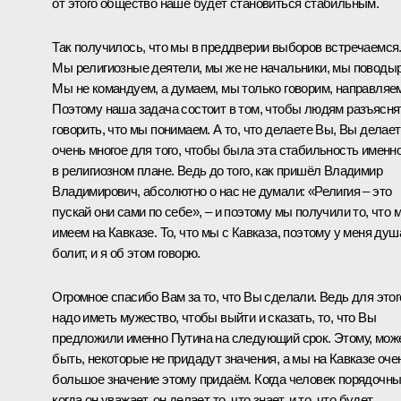
от этого общество наше будет становиться стабильным.
Так получилось, что мы в преддверии выборов встречаемся
Мы религиозные деятели, мы же не начальники, мы поводыр
Мы не командуем, а думаем, мы только говорим, направляе
Поэтому наша задача состоит в том, чтобы людям разъясня
говорить, что мы понимаем. А то, что делаете Вы, Вы делае
очень многое для того, чтобы была эта стабильность именн
в религиозном плане. Ведь до того, как пришёл Владимир
Владимирович, абсолютно о нас не думали: «Религия – это
пускай они сами по себе», – и поэтому мы получили то, что 
имеем на Кавказе. То, что мы с Кавказа, поэтому у меня душ
болит, и я об этом говорю.
Огромное спасибо Вам за то, что Вы сделали. Ведь для этог
надо иметь мужество, чтобы выйти и сказать, то, что Вы
предложили именно Путина на следующий срок. Этому, мож
быть, некоторые не придадут значения, а мы на Кавказе оче
большое значение этому придаём. Когда человек порядочны
когда он уважает, он делает то, что знает, и то, что будет