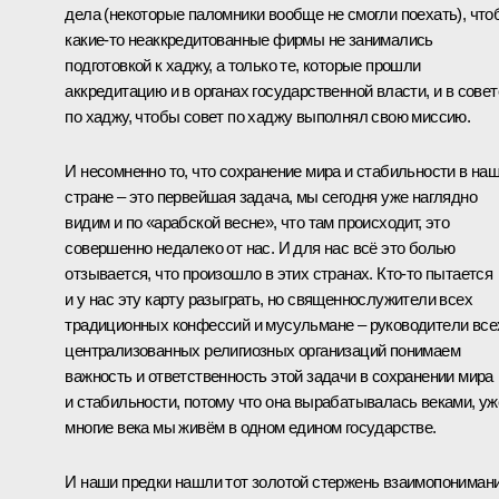
дела (некоторые паломники вообще не смогли поехать), что
какие‑то неаккредитованные фирмы не занимались
подготовкой к хаджу, а только те, которые прошли
аккредитацию и в органах государственной власти, и в совет
по хаджу, чтобы совет по хаджу выполнял свою миссию.
И несомненно то, что сохранение мира и стабильности в на
стране – это первейшая задача, мы сегодня уже наглядно
видим и по «арабской весне», что там происходит, это
совершенно недалеко от нас. И для нас всё это болью
отзывается, что произошло в этих странах. Кто‑то пытается
и у нас эту карту разыграть, но священнослужители всех
традиционных конфессий и мусульмане – руководители все
централизованных религиозных организаций понимаем
важность и ответственность этой задачи в сохранении мира
и стабильности, потому что она вырабатывалась веками, уж
многие века мы живём в одном едином государстве.
И наши предки нашли тот золотой стержень взаимопонимани