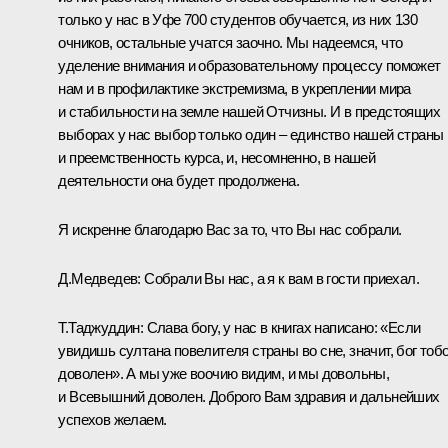
только у нас в Уфе 700 студентов обучается, из них 130
очников, остальные учатся заочно. Мы надеемся, что
уделение внимания и образовательному процессу поможет
нам и в профилактике экстремизма, в укреплении мира
и стабильности на земле нашей Отчизны. И в предстоящих
выборах у нас выбор только один – единство нашей страны
и преемственность курса, и, несомненно, в нашей
деятельности она будет продолжена.
Я искренне благодарю Вас за то, что Вы нас собрали.
Д.Медведев:
Собрали Вы нас, а я к вам в гости приехал.
Т.Таджуддин:
Слава богу, у нас в книгах написано: «Если
увидишь султана повелителя страны во сне, значит, бог тоб
доволен». А мы уже воочию видим, и мы довольны,
и Всевышний доволен. Доброго Вам здравия и дальнейших
успехов желаем.