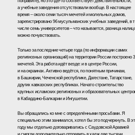
поправите), но это где‑то соответствует действительности,
а учебные заведения отсутствовали вообще. В настоящее
время – около семи тысяч мечетей и молельных домов,
зарегистрировано 96 мусульманских учебных заведений, в 
числе семь университетов – что называется, разница налицо
можно почувствовать.
Только за последние четыре года (по информации самих
религиозных организаций) на территории России построено 
мечетей. Эта работа идёт везде: и в центре России,
и на окраинах. Активно ведётся, по понятным причинам,
в Башкирии, Чеченской республике, Дагестане, Татарстане,
других кавказских республиках. Начато строительство
крупных исламских религиозных и образовательных центро
в Кабардино-Балкарии и Ингушетии.
Вы обращались ко мне с определёнными просьбами. Я
специально этим занимался, хотел бы это подчеркнуть. В э
году мы отдельно договаривались с Саудовской Аравией
и смогли дополнительно отправить в хадж две тысячи