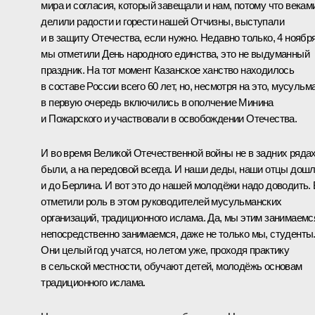
мира и согласия, который завещали и нам, потому что векам
делили радости и горести нашей Отчизны, выступали
и в защиту Отечества, если нужно. Недавно только, 4 ноября
мы отметили День народного единства, это не выдуманный
праздник. На тот момент Казанское ханство находилось
в составе России всего 60 лет, но, несмотря на это, мусульм
в первую очередь включились в ополчение Минина
и Пожарского и участвовали в освобождении Отечества.
И во время Великой Отечественной войны не в задних ряда
были, а на передовой всегда. И наши деды, наши отцы дош
и до Берлина. И вот это до нашей молодёжи надо доводить.
отметили роль в этом руководителей мусульманских
организаций, традиционного ислама. Да, мы этим занимаемс
непосредственно занимаемся, даже не только мы, студенты
Они целый год учатся, но летом уже, проходя практику
в сельской местности, обучают детей, молодёжь основам
традиционного ислама.