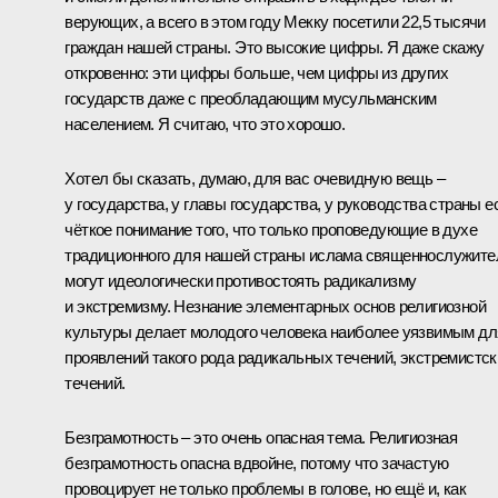
верующих, а всего в этом году Мекку посетили 22,5 тысячи
граждан нашей страны. Это высокие цифры. Я даже скажу
откровенно: эти цифры больше, чем цифры из других
государств даже с преобладающим мусульманским
населением. Я считаю, что это хорошо.
Хотел бы сказать, думаю, для вас очевидную вещь –
у государства, у главы государства, у руководства страны е
чёткое понимание того, что только проповедующие в духе
традиционного для нашей страны ислама священнослужите
могут идеологически противостоять радикализму
и экстремизму. Незнание элементарных основ религиозной
культуры делает молодого человека наиболее уязвимым дл
проявлений такого рода радикальных течений, экстремистск
течений.
Безграмотность – это очень опасная тема. Религиозная
безграмотность опасна вдвойне, потому что зачастую
провоцирует не только проблемы в голове, но ещё и, как