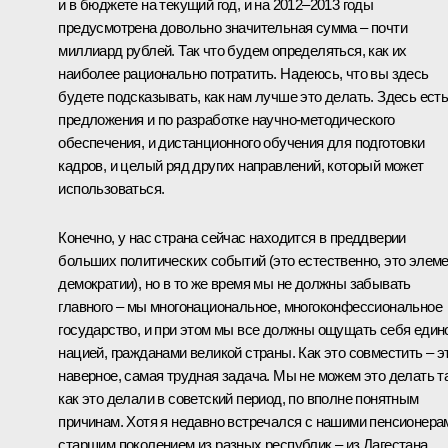
и в бюджете на текущий год, и на 2012–2013 годы
предусмотрена довольно значительная сумма – почти
миллиард рублей. Так что будем определяться, как их
наиболее рационально потратить. Надеюсь, что вы здесь
будете подсказывать, как нам лучше это делать. Здесь ест
предложения и по разработке научно-методического
обеспечения, и дистанционного обучения для подготовки
кадров, и целый ряд других направлений, который может
использоваться.
Конечно, у нас страна сейчас находится в преддверии
больших политических событий (это естественно, это элем
демократии), но в то же время мы не должны забывать
главного – мы многонациональное, многоконфессиональное
государство, и при этом мы все должны ощущать себя един
нацией, гражданами великой страны. Как это совместить – эт
наверное, самая трудная задача. Мы не можем это делать та
как это делали в советский период, по вполне понятным
причинам. Хотя я недавно встречался с нашими пенсионера
старшим поколением из разных республик – из Дагестана,