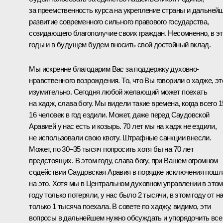
за преемственность курса на укрепление страны и дальней
развитие современного сильного правового государства,
созидающего благополучие своих граждан. Несомненно, в э
годы и в будущем будем вносить свой достойный вклад.
Мы искренне благодарим Вас за поддержку духовно-
нравственного возрождения. То, что Вы говорили о хадже, эт
изумительно. Сегодня любой желающий может поехать
на хадж, слава богу. Мы видели такие времена, когда всего 1
16 человек в год ездили. Может, даже перед Саудовской
Аравией у нас есть и козырь. 70 лет мы на хадж не ездили,
не использовали свою квоту. Штрафные санкции внесли.
Может, по 30–35 тысяч попросить хотя бы на 70 лет
предстоящих. В этом году, слава богу, при Вашем огромном
содействии Саудовская Аравия в порядке исключения пошл
на это. Хотя мы в Центральном духовном управлении в этом
году только потеряли, у нас было 2 тысячи, в этом году от н
только 1 тысяча поехала. В совете по хаджу, видимо, эти
вопросы в дальнейшем нужно обсуждать и упорядочить все