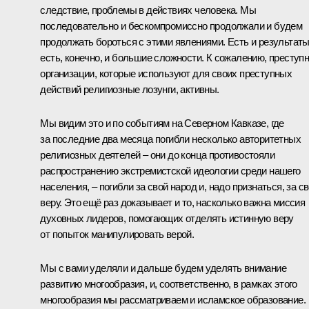
следствие, проблемы в действиях человека. Мы
последовательно и бескомпромиссно продолжали и будем
продолжать бороться с этими явлениями. Есть и результаты
есть, конечно, и большие сложности. К сожалению, преступ
организации, которые используют для своих преступных
действий религиозные лозунги, активны.
Мы видим это и по событиям на Северном Кавказе, где
за последние два месяца погибли несколько авторитетных
религиозных деятелей – они до конца противостояли
распространению экстремистской идеологии среди нашего
населения, – погибли за свой народ и, надо признаться, за с
веру. Это ещё раз доказывает и то, насколько важна миссия
духовных лидеров, помогающих отделять истинную веру
от попыток манипулировать верой.
Мы с вами уделяли и дальше будем уделять внимание
развитию многообразия, и, соответственно, в рамках этого
многообразия мы рассматриваем и исламское образование.