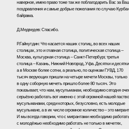
наверное, имею право тоже так же поблагодарить Вас за Ва
поздравления и самые добрые пожелания по случаю Курбан
байрама.
Д.Медведев:
Спасибо.
Р.Гайнутдин:
Что касается наших столиц, во всех наших
столицах, это и главная столица, политическая столица –
Москва, культурная столица – Санкт-Петербург, третья
столица – Казань, Нижний Новгород, Уфа. Десятки и десятки
а в Москве более сотни, а реально, по оценкам ГУВД, 170
тысяч верующих пришли на четыре мечети Москвы, только
в одну соборную мечеть пришло более 80 тысяч. Это
показывает, что нам, мусульманам, необходимо сегодня оче
серьёзно работать вот именно с этой огромной нашей паство
мусульманами, среди которых, безусловно, есть молодые
мусульмане, а в их числе огромное количество – это мигран
И мы всегда говорим, что с мигрантами необходимо работать
с молодёжью необходимо работать не только в мечетях,