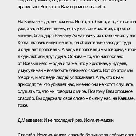
правильно. Вот за это Вам огромное спасибо.
На Кавказе – да, неспокойно. Но то, что было, и то, что сейча
уже, хвала Всевышнему, есть у нас спокойствие, строятся
мечети, благодаря Рамзану Ахматовичу их стало много у нас
Когда человек видит мечеть, он обязательно заходит туда
и слушает проповедь. А ведь в проповеди мы говорим, чтоб
люди любили друг друга. Основа – то, что ниспослано
от Всевышнего, – одна и та же, что у христиан, у иудеев,
у мусульман – возлюбить ближнего своего. Вот об этом мы
говорим, и это ведь людей успокаивает. А те, кто к нам
приходят, те, кто убивает нас, именно они не хотят слушать,
слушать то, что мы говорим о мире. Поэтому Вам огромное
спасибо. Вы сдержали своё слово – были у нас, на Кавказе,
тоже.
Д.Медведев:
И не последний раз, Исмаил-Хаджи.
Спасибо, Исмаил-Хаджи, спасибо большое за добрые слова