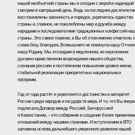
нашей необъятной страны мы и сегодня с верой и надеждой
смотрим в завтрашний день. Ведь за последнее десятилети
восстановлены законность и порядок, укрепилось единство
страны и, главное, не поколеблены мир и дружба между
народами и последователями традиционных конфессий на
страны. Это самое главное, и Вы об этом именно отметили. 
слава богу, благодать Всевышнего не покинула нашу Отчизн
нашу Родину. Мы это видим в медленном, но неуклонном
духовно-нравственном возрождении нашего общества,
сознании россиян и постепенном повышении уровня жизни,
стабильной реализации приоритетных национальных
программ.
Год от года растёт и укрепляется достоинство и авторитет
России среди народов и государств мира. И то, что Вы вчера
подписали Договор между Россией, Белоруссией
и Казахстаном, – это собирание и создание более приемле
отношений между нашими странами. И вступлением в ВТО
заложена основа дальнейшего уверенного развития нашей