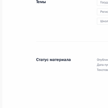
Показа
Статус материала
Опублик
Дата пу
Текстов
Встреча с военнослужащими Во
26 июля 2026 года
Разделы сайта
Информацион
Президента
ресурсы
России
Президента Ро