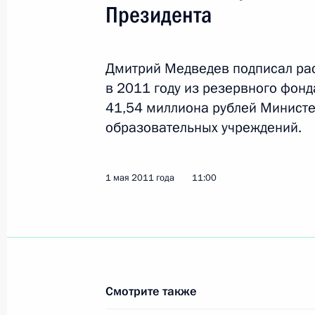
41,54 миллиона рублей Министе
образовательных учреждений.
Указ о присвоении специального з
на должность сотрудников органов 
1 мая 2011 года
11:00
25 апреля 2011 года, 10:30
Внесены изменения в закон о физи
22 апреля 2011 года, 09:10
Смотрите также
Распоряжение №273-рп
Рабочая встреча с полномочным п
в Дальневосточном федеральном 
21 апреля 2011 года, 16:00