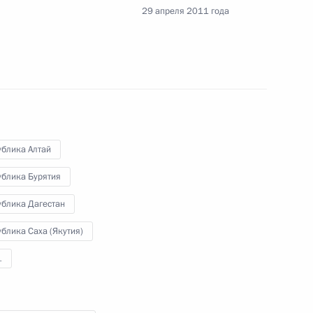
овгородской области Сергеем
ублика Алтай
ублика Бурятия
ублика Дагестан
блика Саха (Якутия)
аний и назначении
анов внутренних дел
1
дарственные финансы
дящие сотрудники органов
оны
а