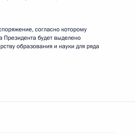
рству образования и науки для ряда
вания и назначении
внутренних дел
ческой культуре и спорте
29 апреля 2011 года
редставителем Президента
округе Виктором Ишаевым