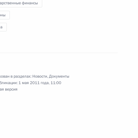
ть предыдущие материалы
ован в разделах:
Новости
,
Документы
бликации:
1 мая 2011 года, 11:00
ая версия
енно-Морского Флота
ные
Официальные
Правовая и
сетевые ресурсы
техническая
ссии
Президента России
информация