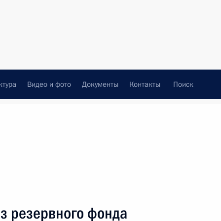
ктура
Видео и фото
Документы
Контакты
Поиск
Все темы
Подписаться на ленту
о фонда Президента
из резервного фонда
дящие сотрудники органов
споряжение, согласно которому
а Президента будет выделено