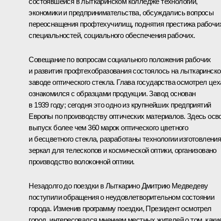
состоявшейся в лыткаринском колледже технологий,
экономики и предпринимательства, обсуждались вопросы
переоснащения профтехучилищ, поднятия престижа рабочи
специальностей, социального обеспечения рабочих.
Совещание по вопросам социального положения рабочих
и развития профтехобразования состоялось на лыткаринск
заводе оптического стекла. Глава государства осмотрел цех
ознакомился с образцами продукции. Завод основан
в 1939 году; сегодня это одно из крупнейших предприятий
Европы по производству оптических материалов. Здесь осв
выпуск более чем 360 марок оптического цветного
и бесцветного стекла, разработаны технологии изготовлени
зеркал для телескопов и космической оптики, организовано
производство волоконной оптики.
Незадолго до поездки в Лыткарино Дмитрию Медведеву
поступили обращения о неудовлетворительном состоянии
города. Изменив программу поездки, Президент осмотрел
город, интересовался мнением местных жителей о том, каки