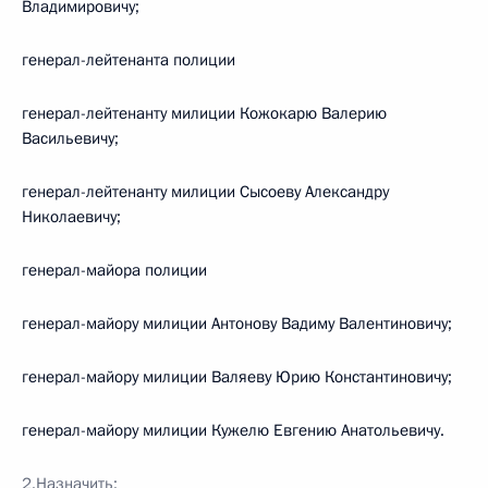
Владимировичу;
генерал-лейтенанта полиции
генерал-лейтенанту милиции Кожокарю Валерию
Васильевичу;
генерал-лейтенанту милиции Сысоеву Александру
Николаевичу;
генерал-майора полиции
генерал-майору милиции Антонову Вадиму Валентиновичу;
генерал-майору милиции Валяеву Юрию Константиновичу;
генерал-майору милиции Кужелю Евгению Анатольевичу.
2.Назначить: