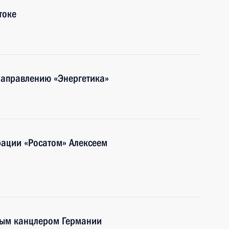
токе
направлению «Энергетика»
рации «Росатом» Алексеем
ным канцлером Германии