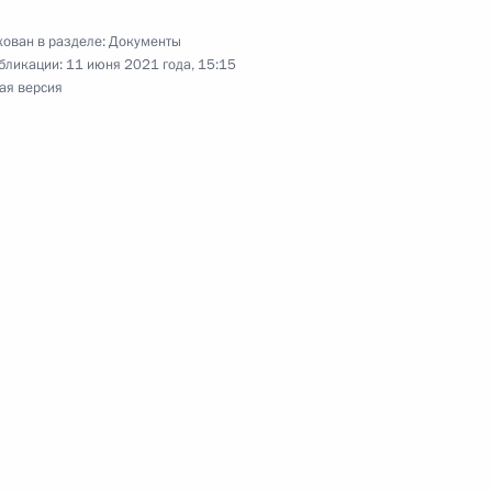
ргоблока АЭС «Аккую»
ован в разделе:
Документы
бликации:
11 июня 2021 года, 15:15
ая версия
угольной отрасли
отовке президиума Госсовета
ификации
ефть» Игорем Сечиным