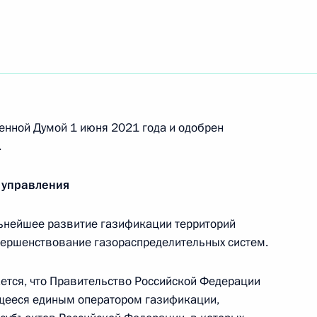
ого Совета по направлению
енной Думой 1 июня 2021 года и одобрен
оснабжении
.
 управления
ьнейшее развитие газификации территорий
гической линии Амурского
вершенствование газораспределительных систем.
тся, что Правительство Российской Федерации
щееся единым оператором газификации,