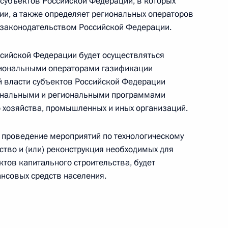
 субъектов Российской Федерации, в которых
ии, а также определяет региональных операторов
облоков на Тяньваньской
 законодательством Российской Федерации.
юйдапу»
сийской Федерации будет осуществляться
гиональными операторами газификации
й власти субъектов Российской Федерации
иональными и региональными программами
ия компании «НОВАТЭК»
хозяйства, промышленных и иных организаций.
 проведение мероприятий по технологическому
ство и (или) реконструкция необходимых для
тов капитального строительства, будет
пользовании атомной энергии
нсовых средств населения.