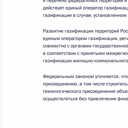
и перечень федеральных территорий и
действует единый оператор газификац
Запуск строительства новых энерг
газификации в случае, установленном
атомной электростанции и АЭС «С
19 мая 2021 года, 12:35
Развитие газификации территорий Рос
единым оператором газификации, ре
совместно с органами государственно
в соответствии с принятыми межрег
Встреча с председателем правлен
газификации жилищно-коммунального 
Леонидом Михельсоном
17 мая 2021 года, 13:40
Федеральным законом уточняется, что
присоединению, в том числе строитель
технологического присоединения объек
Внесены изменения в закон об ис
осуществляться без привлечения фина
30 апреля 2021 года, 22:35