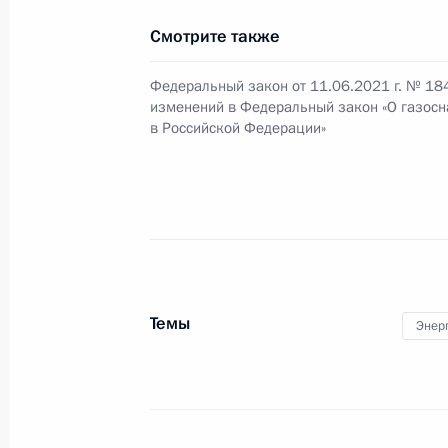
Коллективу и ветеранам АО СУЭК
Смотрите также
27 апреля 2021 года, 10:10
Федеральный закон от 11.06.2021 г. № 18
изменений в Федеральный закон «О газос
в Российской Федерации»
Подписан закон о ратификации пр
изменений в российско-белорусск
о предоставлении Республике Белар
строительства АЭС
24 марта 2021 года, 15:05
Темы
Энер
Совещание с членами Правительст
10 марта 2021 года, 18:30