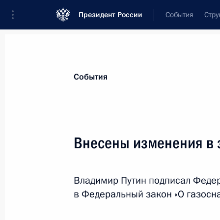
Президент России
События
Стру
Материалы по выбранной теме
События
Энергетика,
880 результатов
Внесены изменения в 
Показа
Владимир Путин подписал Феде
Внесено изменение в статью 51 Гр
в Федеральный закон «О газосн
2 июля 2021 года, 10:10