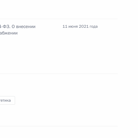
4-ФЗ. О внесении
11 июня 2021 года
набжении
отокола о внесении
ое межправсоглашение
усь экспортного кредита для
гетика
ва