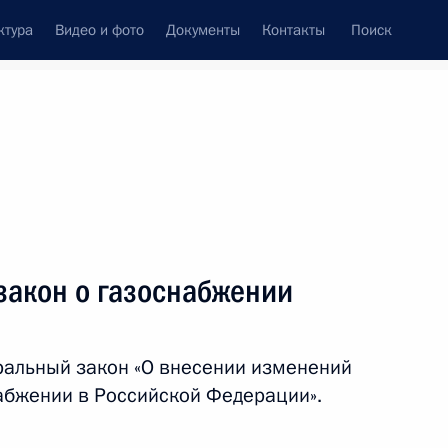
ктура
Видео и фото
Документы
Контакты
Поиск
Все темы
Подписаться на ленту
закон о газоснабжении
ть следующие материалы
ральный закон «О внесении изменений
адостроительного кодекса
абжении в Российской Федерации».