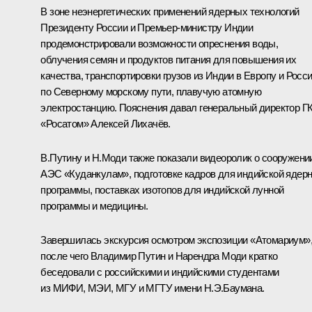
В зоне неэнергетических применений ядерных технологий
Президенту России и Премьер-министру Индии
продемонстрировали возможности опреснения воды,
облучения семян и продуктов питания для повышения их
качества, транспортировки грузов из Индии в Европу и Росс
по Северному морскому пути, плавучую атомную
электростанцию. Пояснения давал генеральный директор Г
«Росатом»
Алексей Лихачёв
.
В.Путину и Н.Моди также показали видеоролик о сооружени
АЭС «Куданкулам», подготовке кадров для индийской ядер
программы, поставках изотопов для индийской лунной
программы и медицины.
Завершилась экскурсия осмотром экспозиции «Атомариум»
после чего Владимир Путин и Нарендра Моди кратко
беседовали с российскими и индийскими студентами
из МИФИ, МЭИ, МГУ и МГТУ имени Н.Э.Баумана.