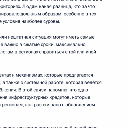
рриториях. Людям какая разница, кто за что
токе
онировало должным образом, особенно в тех
е условия наиболее суровы.
или нештатная ситуация могут иметь самые
направлению «Энергетика»
не важно в сжатые сроки, максимально
легам в регионах справиться с той или иной
ентах и механизмах, которые предлагается
рации «Росатом» Алексеем
, а также о системной работе, которая ведётся
жения. В этой связи напомню, что одно
ния инфраструктурных кредитов, которые
я регионам, как раз связано с обновлением
ным канцлером Германии
 слова хочу остановиться на ещё одной очень