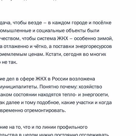
 пленарном заседании форума
» и проведёт встречу
ача, чтобы везде – в каждом городе и посёлке
промышленные и социальные объекты были
чеством, чтобы система ЖКХ – особенно зимой,
а отлаженно и чётко, а поставки энергоресурсов
приемлемым ценам. Кстати, сегодня во многих
 не так.
энергетики
ие дел в сфере ЖКХ в России возложена
муниципалитеты. Понятно почему: хозяйство
каком состоянии находятся тепло- и энергосети,
к далее и тому подобное, какие участки и когда
оевременно отремонтировать.
ие на то, что и по линии профильного
ельства в целом нужно постоянно отслеживать