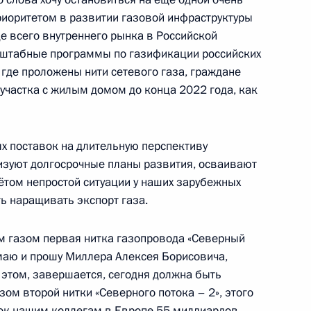
риоритетом в развитии газовой инфраструктуры
е всего внутреннего рынка в Российской
сштабные программы по газификации российских
, где проложены нити сетевого газа, граждане
участка с жилым домом до конца 2022 года, как
адостроительного кодекса
х поставок на длительную перспективу
изуют долгосрочные планы развития, осваивают
ётом непростой ситуации у наших зарубежных
ого Совета по направлению
ь наращивать экспорт газа.
м газом первая нитка газопровода «Северный
имаю и прошу Миллера Алексея Борисовича,
 этом, завершается, сегодня должна быть
оснабжении
ом второй нитки «Северного потока – 2», этого
ок нашим коллегам в Европе 55 миллиардов