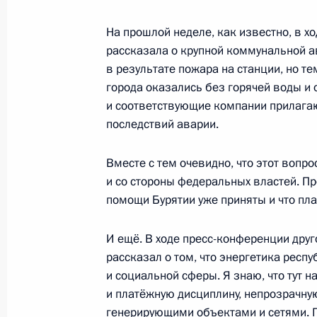
На прошлой неделе, как известно, в х
Совещание с членами Правительст
рассказала о крупной коммунальной ав
20 октября 2021 года, 15:45
в результате пожара на станции, но те
города оказались без горячей воды и 
и соответствующие компании прилага
последствий аварии.
Пленарное заседание международн
энергетическая неделя»
Вместе с тем очевидно, что этот вопр
13 октября 2021 года, 16:40
и со стороны федеральных властей. Пр
помощи Бурятии уже приняты и что пл
И ещё. В ходе пресс-конференции друго
Участникам и гостям Международн
рассказал о том, что энергетика респ
энергетическая неделя»
и социальной сферы. Я знаю, что тут 
13 октября 2021 года, 09:00
и платёжную дисциплину, непрозрачну
генерирующими объектами и сетями. П