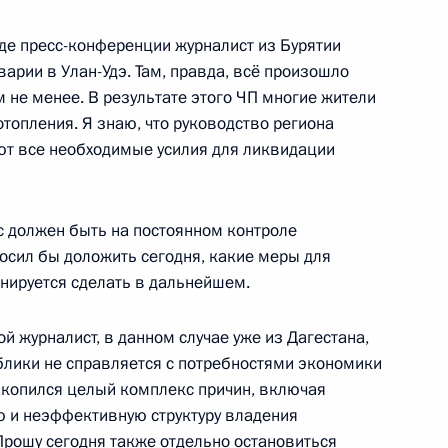
оде пресс-конференции журналист из Бурятии
ва
арии в Улан-Удэ. Там, правда, всё произошло
м не менее. В результате этого ЧП многие жители
отопления. Я знаю, что руководство региона
ют все необходимые усилия для ликвидации
ого форума «Российская
ос должен быть на постоянном контроле
осил бы доложить сегодня, какие меры для
анируется сделать в дальнейшем.
й журналист, в данном случае уже из Дагестана,
ого форума «Российская
ублики не справляется с потребностями экономики
накопился целый комплекс причин, включая
ю и неэффективную структуру владения
рошу сегодня также отдельно остановиться