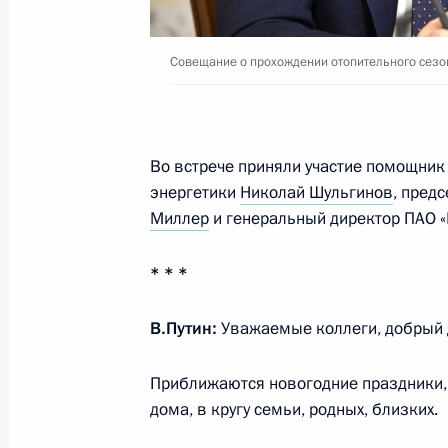
«Энергетика»
13 декабря 2021 года, 17:00
Совещание о прохождении отопительного сезо
Подписан закон о ратификации пр
изменений в соглашение о предост
Во встрече приняли участие помощни
Венгрии кредита для финансирован
энергетики
Николай Шульгинов
, пред
Миллер
и генеральный директор ПАО «
7 декабря 2021 года, 09:15
* * *
Перечень поручений по итогам сов
В.Путин:
Уважаемые коллеги, добрый 
Правительства о мерах по реализа
23 ноября 2021 года, 19:00
Приближаются новогодние праздники, 
дома, в кругу семьи, родных, близких.