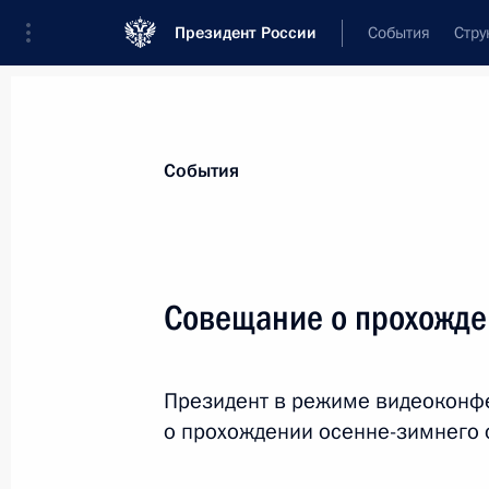
Президент России
События
Стру
Материалы по выбранной теме
События
Энергетика,
880 результатов
Совещание о прохожде
Показа
Президент в режиме видеоконф
Перечень поручений по итогам пре
о прохождении осенне-зимнего 
6 января 2022 года, 10:00