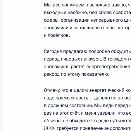
Мы все понимаем, насколько важно, ч
Видеообращение к участникам зас
выходные надёжно, без сбоев сработ
лесным хозяйством и землепользо
сферы, организации непрерывного цикл
климатического саммита ООН
экономики и социальной сферы, кото
2 ноября 2021 года, 14:10
и посёлков.
Сегодня предлагаю подробно обсудить
Совещание по вопросам освоения 
период пиковых нагрузок. В текущем г
экономики, растёт энергопотребление 
полуострова Ямал
рекорд по этому показателю.
27 октября 2021 года, 18:40
Отмечу, что в целом энергетический к
надо прямо сказать – далеко не во вс
Перечень поручений по итогам сов
в должном состоянии. Мы ведь перед 
Правительства
раз на этот счёт, и меня уверяли, что 
обычно, не обходится: в ряде субъект
24 октября 2021 года, 16:00
ЖКХ, требуется привлечение дополните