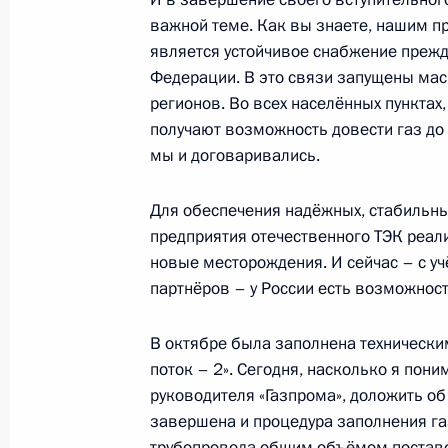
Ангелой Меркель
важной теме. Как вы знаете, нашим п
21 июля 2021 года, 21:20
является устойчивое снабжение прежд
Федерации. В это связи запущены ма
регионов. Во всех населённых пунктах
получают возможность довести газ до 
Внесено изменение в статью 51 Гр
мы и договаривались.
2 июля 2021 года, 10:10
Для обеспечения надёжных, стабильны
предприятия отечественного ТЭК реал
новые месторождения. И сейчас – с уч
Заседание комиссии Государственн
партнёров – у России есть возможност
«Энергетика»
28 июня 2021 года, 17:00
В октябре была заполнена технически
поток – 2». Сегодня, насколько я пон
руководителя «Газпрома», доложить об
Внесены изменения в закон о газ
завершена и процедура заполнения газ
трубопровода общим объёмом постав