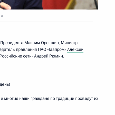
на
отокола о внесении
авлении Правительству
к Президента
Максим Орешкин
, Министр
ия строительства АЭС
седатель правления ПАО «Газпром»
Алексей
Российские сети» Андрей Рюмин.
ещания с членами
день!
ции климатической политики
и многие наши граждане по традиции проведут их