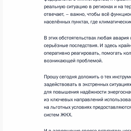
реальную ситуацию в регионах и на те
Запуск гелиевого хаба во Владивос
отвечает, – важно, чтобы всё функци
3 сентября 2021 года, 09:00
населённых пунктах, где климатически
В этих обстоятельствах любая авария 
Заседание комиссии Госсовета по 
серьёзные последствия. И здесь край
оперативно реагировать, помогать кол
9 августа 2021 года, 14:00
возникающей проблемой.
Прошу сегодня доложить о тех инструм
Встреча с руководителем госкорпо
задействовать в экстренных ситуациях
Лихачёвым
для повышения надёжности энергоснаб
из ключевых направлений использова
4 августа 2021 года, 14:05
на льготных условиях предоставляютс
систем ЖКХ.
Телефонный разговор с Федераль
И в завершение своего вступительного