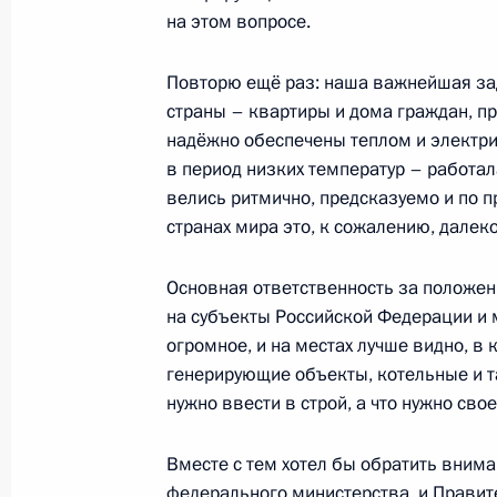
на этом вопросе.
13 октября Президент выступит на
«Российская энергетическая неделя
Повторю ещё раз: наша важнейшая зад
с главами спецслужб стран СНГ
страны – квартиры и дома граждан, 
надёжно обеспечены теплом и электри
12 октября 2021 года, 15:00
в период низких температур – работал
велись ритмично, предсказуемо и по 
странах мира это, к сожалению, далеко
Совещание по вопросам развития 
Основная ответственность за положен
6 октября 2021 года, 15:00
на субъекты Российской Федерации и 
огромное, и на местах лучше видно, в 
генерирующие объекты, котельные и та
Коллективу АО «КОНАР»
нужно ввести в строй, а что нужно св
2 октября 2021 года, 12:00
Вместе с тем хотел бы обратить вниман
федерального министерства, и Правит