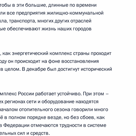
тобы в эти большие, длинные по времени
едания по управлению
али все предприятия жилищно-коммунальной
ванию в рамках
а, транспорта, многих других отраслей
рые обеспечивают жизнь наших городов
, как энергетический комплекс страны проходит
ресурсного потенциала
оду он происходит на фоне восстановления
в целом. В декабре был достигнут исторический
омплекс России работает устойчиво. При этом –
ех регионах сети и оборудование находятся
ещания с членами
началом отопительного сезона говорили много
всё в полном порядке везде, но без сбоев, как
ов Федерации отмечаются трудности в системе
льных сил и средств.