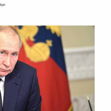
бург
льного сезона
КоАП
направлению «Энергетика»
ого Совета по направлению