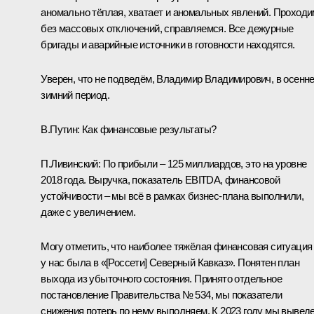
аномально тёплая, хватает и аномальных явлений. Проходи
без массовых отключений, справляемся. Все дежурные
бригады и аварийные источники в готовности находятся.
Уверен, что не подведём, Владимир Владимирович, в осенне
зимний период.
В.Путин:
Как финансовые результаты?
П.Ливинский:
По прибыли – 125 миллиардов, это на уровне
2018 года. Выручка, показатель EBITDA, финансовой
устойчивости – мы всё в рамках бизнес-плана выполнили,
даже с увеличением.
Могу отметить, что наиболее тяжёлая финансовая ситуация
у нас была в «[Россети] Северный Кавказ». Понятен план
выхода из убыточного состояния. Принято отдельное
постановление Правительства № 534, мы показатели
снижения потерь по нему выполняем. К 2023 году мы вывед