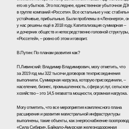
его из убытков. Это последнее, единственное убыточное Д
в группе компаний «Россети». Все остальные у нас стабиль
устойчивые, прибыльные. Были проблемы в «Ленэнерго», о
у нас решены ещё в 2018 году. Капитализация суммарная –
и дочерних обществ и непосредственно головной структуры,
«Россетей», – ровно об этом и говорит.
В.Путин:
По планам развития как?
П.Ливинский:
Владимир Владимирович, могу отметить, что
за 2019 год мы 322 тысячи договоров техприсоединения
выполнили. Суммарная нагрузка, которую присоединили, –
население, бизнес, промышленность, сфера услуг, сельское
хозяйство – это 14,5 гигаватта мощности, огромная нагрузка.
Могу отметить, что все мероприятия комплексного плана
расширения и развития магистральной инфраструктуры
выполнены, такие объекты, как энергоснабжение газопрово
«Сила Сибири», Байкало-Амурская железнодорожная