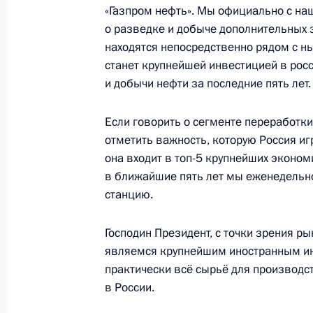
«Газпром нефть». Мы официально с на
13 мая 2019 года, 21:00
о разведке и добыче дополнительных 
находятся непосредственно рядом с н
станет крупнейшей инвестицией в рос
Государственная корпорация «Роса
и добычи нефти за последние пять лет.
полномочием проводить проверку 
объектов использования атомной э
Если говорить о сегменте переработки 
которых осуществляется за предел
отметить важность, которую Россия иг
1 мая 2019 года, 15:00
она входит в топ-5 крупнейших эконом
в ближайшие пять лет мы еженедельн
станцию.
Встреча с главой компании «Тран
Господин Президент, с точки зрения 
30 апреля 2019 года, 16:05
являемся крупнейшим иностранным ин
практически всё сырьё для производ
в России.
Церемония первой отгрузки сжижен