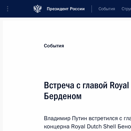
Президент России
События
Стру
Материалы по выбранной теме
События
Энергетика,
880 результатов
Встреча с главой Royal
Показа
Берденом
Встреча с руководителями угледо
Владимир Путин встретился с г
22 августа 2019 года, 13:50
концерна Royal Dutch Shell Бен