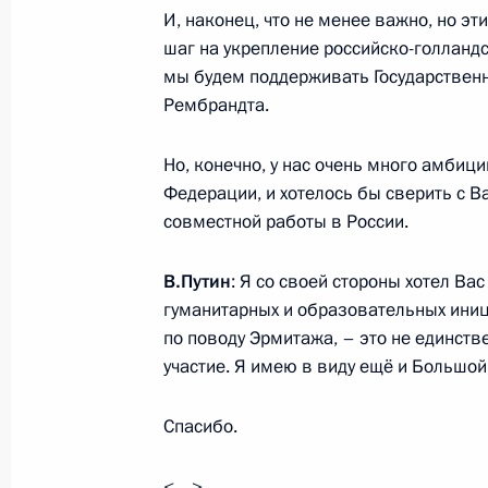
на заводе «Криогаз Высоцк»
И, наконец, что не менее важно, но э
шаг на укрепление российско-голландск
24 апреля 2019 года, 15:30
мы будем поддерживать Государственн
Рембрандта.
Встреча с главой компании «ЛУКО
Но, конечно, у нас очень много амбиц
Федерации, и хотелось бы сверить с 
16 апреля 2019 года, 16:45
совместной работы в России.
В.Путин
: Я со своей стороны хотел Вас
Заседание Совета сотрудничества 
гуманитарных и образовательных иници
и Турцией
по поводу Эрмитажа, – это не единст
8 апреля 2019 года, 16:45
участие. Я имею в виду ещё и Большой
Спасибо.
Встреча с главой компании «Росн
<…>