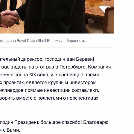
вительства в области
онцерна Royal Dutch Shell Беном ван Берденом.
ещания по вопросу
ельный директор, господин ван Берден!
вас видеть, на этот раз в Петербурге. Компания
ему, с конца XIX века, и в настоящее время
их проектах, является крупным инвестором
иллиардов прямые инвестиции составляют.
l Беном ван Берденом
оворить вместе с коллегами о перспективах
подин Президент, большое спасибо! Благодарю
я с Вами.
тву и индустриализации