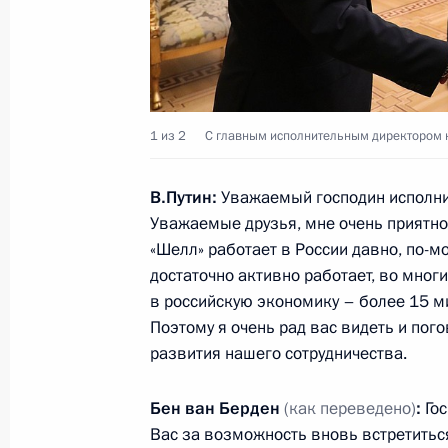
Дополнен перечень полномочий Пра
газоснабжения
26 июля 2019 года, 16:50
1 из 2
С главным исполнительным директором к
Перечень поручений по итогам сов
стимулирования нефтяной отрасли
В.Путин:
Уважаемый господин исполнит
Уважаемые друзья, мне очень приятно 
20 июля 2019 года, 19:00
«Шелл» работает в России давно, по-мо
достаточно активно работает, во мног
в российскую экономику – более 15 м
Встреча с главой Royal Dutch Shel
Поэтому я очень рад вас видеть и пог
развития нашего сотрудничества.
18 июля 2019 года, 18:00
Бен ван Берден
(как переведено)
:
Гос
Вас за возможность вновь встретитьс
II Глобальный саммит по производс