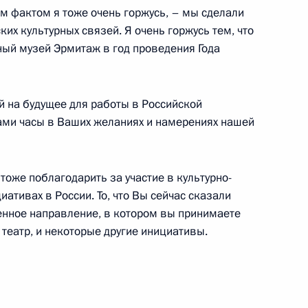
тим фактом я тоже очень горжусь, – мы сделали
их культурных связей. Я очень горжусь тем, что
ый музей Эрмитаж в год проведения Года
ЙЛ» Вагитом Алекперовым
ий на будущее для работы в Российской
Вами часы в Ваших желаниях и намерениях нашей
 тоже поблагодарить за участие в культурно-
высшего уровня между Россией
ативах в России. То, что Вы сейчас сказали
венное направление, в котором вы принимаете
 театр, и некоторые другие инициативы.
ефть» Игорем Сечиным