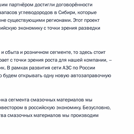
шим партнёром достигли договорённости
запасов углеводородов в Сибири, которые
ыне существующими регионами. Этот проект
сийскую экономику с точки зрения разведки
том» наделяется
проектной документации
нергии, строительство
и сбыта и розничном сегменте, то здесь стоит
ами России
рает с точки зрения роста для нашей компании, –
ик. В рамках развития сети АЗС по России
о будем открывать одну новую автозаправочную
снефть» Николаем Токаревым
рынка сегмента смазочных материалов мы
вестором в российскую экономику. Безусловно,
ства смазочных материалов мы производим
ного природного газа