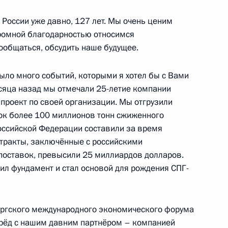
России уже давно, 127 лет. Мы очень ценим
огромной благодарностью относимся
ообщаться, обсудить наше будущее.
иректоров «Газпрома»
ыло много событий, которыми я хотел бы с Вами
есяца назад мы отмечали 25-летие компании
проект по своей организации. Мы отгрузили
ок более 100 миллионов тонн сжиженного
оссийской Федерации составили за время
ссийско-китайского
тракты, заключённые с российскими
поставок, превысили 25 миллиардов долларов.
жил фундамент и стал основой для рождения СПГ-
ургского международного экономического форума
ой безопасности России
ерёд с нашим давним партнёром – компанией