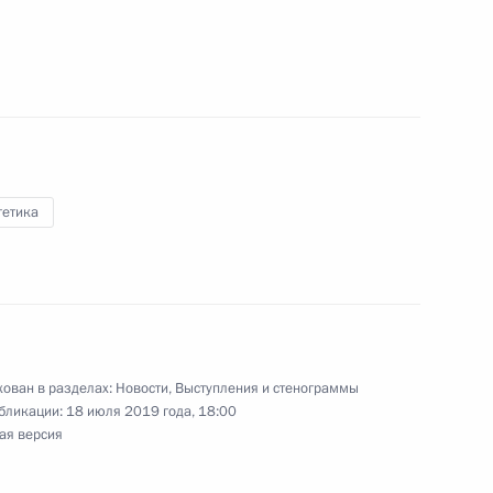
и изменений в российско-
егулирующее сотрудничество
дуктов
гетика
есторождения
ован в разделах:
Новости
,
Выступления и стенограммы
бликации:
18 июля 2019 года, 18:00
ая версия
пользовании атомной энергии