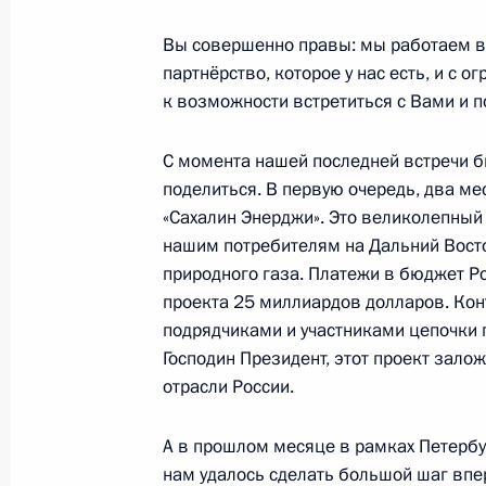
9 июля 2019 года, 15:25
Вы совершенно правы: мы работаем в 
партнёрство, которое у нас есть, и с 
к возможности встретиться с Вами и п
Встреча с председателем совета д
Виктором Зубковым
С момента нашей последней встречи б
поделиться. В первую очередь, два м
2 июля 2019 года, 13:30
«Сахалин Энерджи». Это великолепный 
нашим потребителям на Дальний Вост
природного газа. Платежи в бюджет Р
Встреча с участниками Второго Ро
проекта 25 миллиардов долларов. Кон
энергетического форума
подрядчиками и участниками цепочки 
Господин Президент, этот проект зало
7 июня 2019 года, 14:00
отрасли России.
А в прошлом месяце в рамках Петерб
Утверждена Доктрина энергетическ
нам удалось сделать большой шаг вп