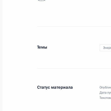
1 апреля 2019 года, 14:15
Ратифицирован протокол о внесени
белорусское межправсоглашение, р
в сфере экспорта нефти и нефтепро
Темы
1 апреля 2019 года, 11:50
Энер
Запуск освоения Харасавэйского м
20 марта 2019 года, 11:45
Статус материала
Опублик
Дата пу
Текстов
Внесены изменения в закон об ис
18 марта 2019 года, 17:40