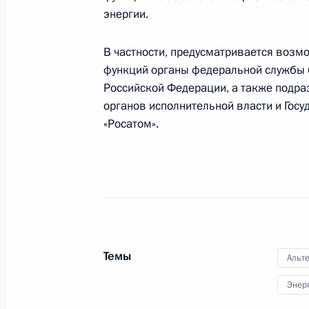
энергии.
Встреча с президентом Татарстан
12 февраля 2019 года, 22:15
В частности, предусматривается возм
функций органы федеральной службы 
Российской Федерации, а также подр
органов исполнительной власти и Гос
Встреча с главой «Бритиш петроле
«Росатом».
7 февраля 2019 года, 18:55
Телефонный разговор с Премьер-м
Борисовым
24 января 2019 года, 17:45
Темы
Альт
Энер
Встреча с главой компании «РусГ