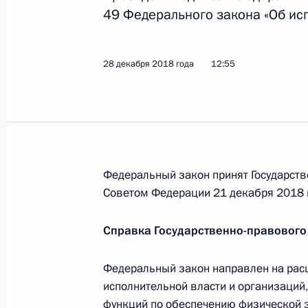
49 Федерального закона «Об ис
Встреча с главой компании «Газп
28 декабря 2018 года
12:55
12 марта 2019 года, 13:30
Встреча с главой компании «Россе
1 марта 2019 года, 14:30
Федеральный закон принят Государств
Советом Федерации 21 декабря 2018 
Встреча с председателем правлен
Справка Государственно-правового
Леонидом Михельсоном
Федеральный закон направлен на рас
26 февраля 2019 года, 13:55
исполнительной власти и организаций
функций по обеспечению физической 