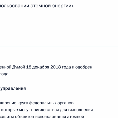
пользовании атомной энергии».
ром» Алексеем Миллером
ти» Павлом Ливинским
енной Думой 18 декабря 2018 года и одобрен
года.
ия компании «НОВАТЭК»
 управления
ширение круга федеральных органов
, которые могут привлекаться для выполнения
защиты объектов использования атомной