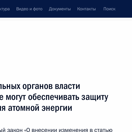
ктура
Видео и фото
Документы
Контакты
Поиск
Все темы
Подписаться на ленту
льных органов власти
ть следующие материалы
е могут обеспечивать защиту
ия атомной энергии
авской и Таврической ТЭС,
ни
й закон «О внесении изменения в статью