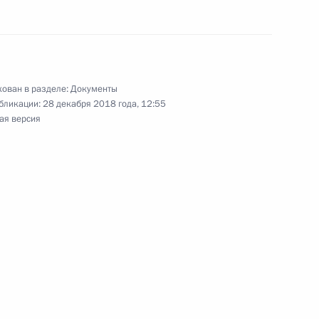
Александром Новаком
ован в разделе:
Документы
бликации:
28 декабря 2018 года, 12:55
ая версия
ионного терминала СПГ
чую поездку в Калининград