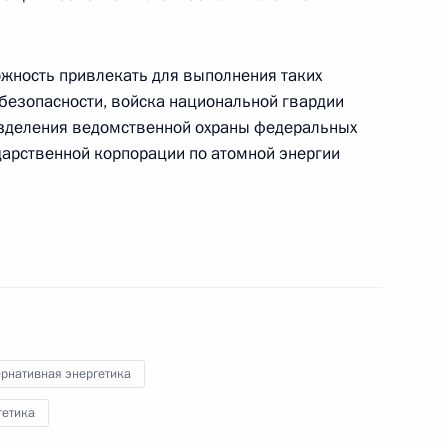
а Рустамом Миннихановым
ожность привлекать для выполнения таких
безопасности, войска национальной гвардии
азделения ведомственной охраны федеральных
ударственной корпорации по атомной энергии
ум» Робертом Дадли
инистром Болгарии Бойко
ернативная энергетика
гетика
идро» Николаем Шульгиновым