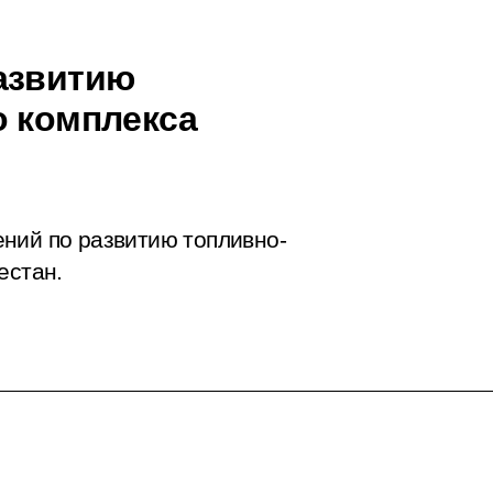
азвитию
о комплекса
ний по развитию топливно-
естан.