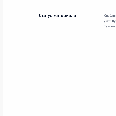
Внесены изменения в закон об эле
30 июля 2018 года, 12:25
Статус материала
Опублик
Дата пу
Текстов
Подписан закон, направленный на
повреждения объектов для передач
30 июля 2018 года, 10:25
Внесены изменения в закон о газ
19 июля 2018 года, 15:25
Внесены изменения в закон о госу