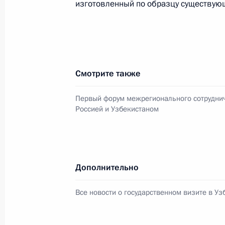
изготовленный по образцу существую
Встреча с Первым заместителем Пр
Чжэном
18 сентября 2018 года, 17:20
Смотрите также
Первый форум межрегионального сотрудни
Посещение судостроительного комп
Россией и Узбекистаном
11 сентября 2018 года, 07:45
Поздравление работникам и ветер
Дополнительно
промышленности
Все новости о государственном визите в Уз
2 сентября 2018 года, 09:00