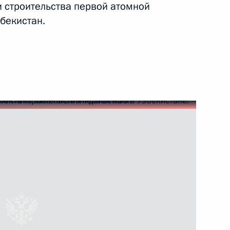
 строительства первой атомной
бекистан.
ва
 энергетическая неделя»
 Организации стран –
аркиндо