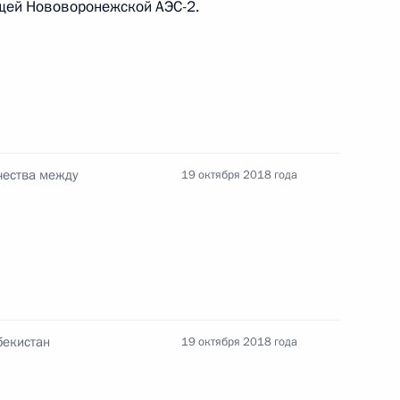
щей Нововоронежской АЭС-2.
емьера Госсовета КНР Хань
чества между
19 октября 2018 года
лекса «Звезда»
анам нефтяной и газовой
бекистан
19 октября 2018 года