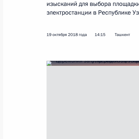
изысканий для выбора площадки
электростанции в Республике Уз
Совещание с членами Правительст
19 октября 2018 года
14:15
Ташкент
11 октября 2018 года, 17:15
Международный форум «Российская
3 октября 2018 года, 15:45
Встреча с генеральным секретарём
экспортёров нефти Мохаммедом Б
3 октября 2018 года, 14:15