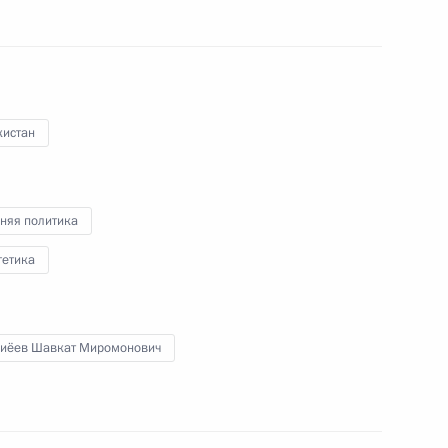
тратегии развития ТЭК
кистан
кого автономного округа
няя политика
гетика
оженном тарифе
иёев Шавкат Миромонович