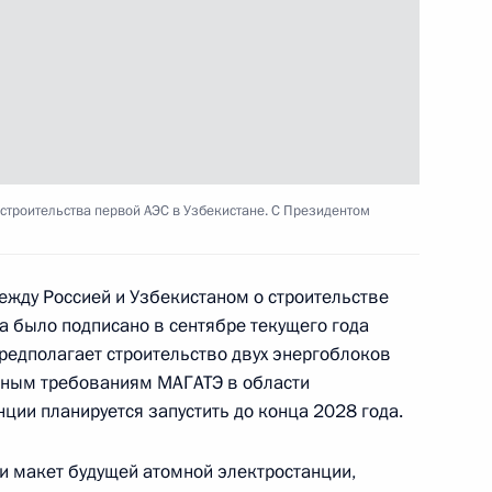
тям Международного форума
я»
ие в международном форуме
строительства первой АЭС в Узбекистане. С Президентом
я»
жду Россией и Узбекистаном о строительстве
а было подписано в сентябре текущего года
предполагает строительство двух энергоблоков
ям XXII Международной
нным требованиям МАГАТЭ в области
а»
ции планируется запустить до конца 2028 года.
ли макет будущей атомной электростанции,