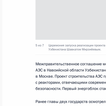
Участникам, организаторам и гос
«Российская энергетическая недел
3 октября 2018 года, 09:00
3 октября Президент примет участ
5 из 7
Церемония запуска реализации проекта 
Узбекистана Шавкатом Мирзиёевым.
«Российская энергетическая недел
2 октября 2018 года, 15:00
Межправительственное соглашение ме
АЭС в Навоийской области Узбекистан
в Москве. Проект строительства АЭС 
Участникам, организаторам и гост
с реакторами, отвечающими совреме
конференции «Нефть и газ Сахалин
безопасности. Первый энергоблок стан
25 сентября 2018 года, 04:00
Ранее главы двух государств осмотре