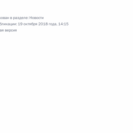
ктроэнергетике
ован в разделе:
Новости
бликации:
19 октября 2018 года, 14:15
ая версия
 снижение угрозы
и энергоресурсов
оснабжении
дарственной