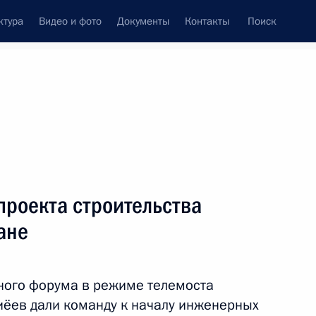
ктура
Видео и фото
Документы
Контакты
Поиск
Все темы
Подписаться на ленту
проекта строительства
ть следующие материалы
ане
оительства первой АЭС
ного форума в режиме телемоста
ёев дали команду к началу инженерных