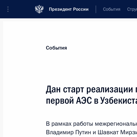
Президент России
События
Стру
Материалы по выбранной теме
События
Энергетика,
880 результатов
Дан старт реализации 
Показа
первой АЭС в Узбекист
Дан старт реализации проекта стр
в Узбекистане
В рамках работы межрегиональ
Владимир Путин и Шавкат Мирзи
19 октября 2018 года, 14:15