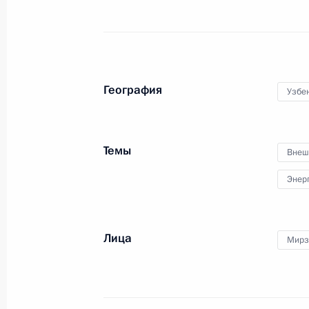
Заседание Комиссии по вопросам с
и экологической безопасности
27 августа 2018 года, 14:15
География
Узбе
Встреча с врио главы Ямало-Ненец
Дмитрием Артюховым
Темы
Внеш
21 августа 2018 года, 15:10
Энер
Внесены изменения в закон о там
Лица
Мирз
3 августа 2018 года, 18:40