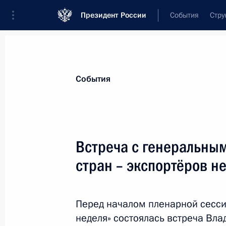
Президент России
События
Стру
Материалы по выбранной теме
События
Энергетика,
880 результатов
Встреча с генеральны
Показа
стран – экспортёров 
Дан старт реализации проекта стр
в Узбекистане
Перед началом пленарной сесси
неделя» состоялась встреча Вл
19 октября 2018 года, 14:15