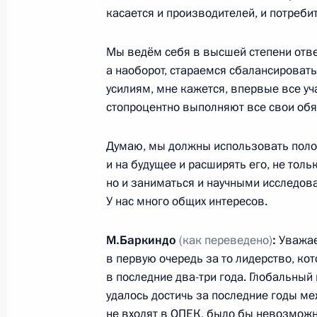
касается и производителей, и потреби
Участникам, организаторам и гос
«Российская энергетическая недел
Мы ведём себя в высшей степени отве
а наоборот, стараемся сбалансироват
3 октября 2018 года, 09:00
усилиям, мне кажется, впервые все уч
стопроцентно выполняют все свои обя
3 октября Президент примет участ
Думаю, мы должны использовать поло
«Российская энергетическая недел
и на будущее и расширять его, не тол
2 октября 2018 года, 15:00
но и заниматься и научными исследов
У нас много общих интересов.
М.Баркиндо
(как переведено)
:
Уважае
Участникам, организаторам и гост
в первую очередь за то лидерство, к
конференции «Нефть и газ Сахалин
в последние два-три года. Глобальный к
25 сентября 2018 года, 04:00
удалось достичь за последние годы м
не входят в ОПЕК, было бы невозможн