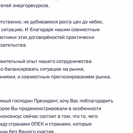
телей энергоресурсов.
тям Международного форума
я»
тственно, не добиваемся роста цен до небес,
ь ситуацию. И благодаря нашим совместным
астники этих договорёностей практически
зательства.
ие в международном форуме
жительный опыт нашего сотрудничества
я»
ько балансировать ситуацию на рынке,
аниями, и совместным прогнозированием рынка.
мый господин Президент, хочу Вас поблагодарить
ям XXII Международной
оторое Вы продемонстрировали в особенности
а»
онсенсус сейчас состоит в том, что то, чего
ежду странами ОПЕК и странами, которые
ым без Вашего участия.