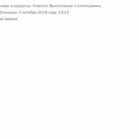
ктроэнергетике
ован в разделах:
Новости
,
Выступления и стенограммы
бликации:
3 октября 2018 года, 14:15
ая версия
 снижение угрозы
и энергоресурсов
оснабжении
дарственной