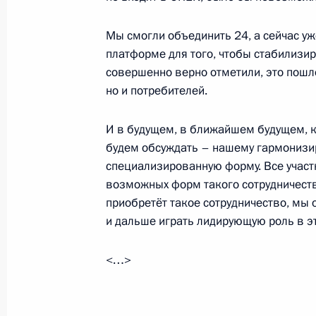
Встреча с Первым заместителем Пр
Мы смогли объединить 24, а сейчас у
Чжэном
платформе для того, чтобы стабилизир
совершенно верно отметили, это пошло
18 сентября 2018 года, 17:20
но и потребителей.
И в будущем, в ближайшем будущем, к
Посещение судостроительного комп
будем обсуждать – нашему гармонизи
специализированную форму. Все участ
11 сентября 2018 года, 07:45
возможных форм такого сотрудничеств
приобретёт такое сотрудничество, мы
и дальше играть лидирующую роль в э
Поздравление работникам и ветер
промышленности
<…>
2 сентября 2018 года, 09:00