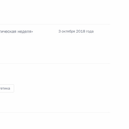
тратегии развития ТЭК
ическая неделя»
3 октября 2018 года
кого автономного округа
гетика
оженном тарифе