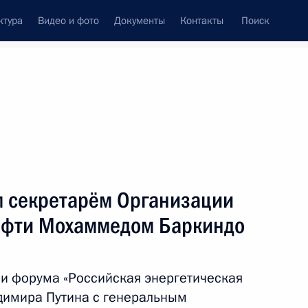
ктура
Видео и фото
Документы
Контакты
Поиск
Все темы
Подписаться на ленту
м секретарём Организации
ть следующие материалы
нефти Мохаммедом Баркиндо
оительства первой АЭС
и форума «Российская энергетическая
адимира Путина с генеральным