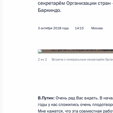
секретарём Организации стран
Баркиндо.
Совещание с членами Правительст
3 октября 2018 года
14:15
Москва
11 октября 2018 года, 17:15
Международный форум «Российская
2 из 2
Встреча с генеральным секретарём Орга
3 октября 2018 года, 15:45
Встреча с генеральным секретарём
экспортёров нефти Мохаммедом Б
В.Путин:
Очень рад Вас видеть. В нача
3 октября 2018 года, 14:15
годы у нас сложились очень плодотво
Мне кажется, что эта совместная рабо