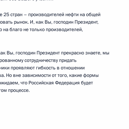
емьера Госсовета КНР Хань
же 25 стран – производителей нефти на общей
овать рынок. И, как Вы, господин Президент,
 на благо не только производителей,
ак Вы, господин Президент прекрасно знаете, мы
лекса «Звезда»
рованному сотрудничеству придать
ники проявляют гибкость в отношении
а. Но вне зависимости от того, какие формы
 ожидаем, что Российская Федерация будет
том процессе.
анам нефтяной и газовой