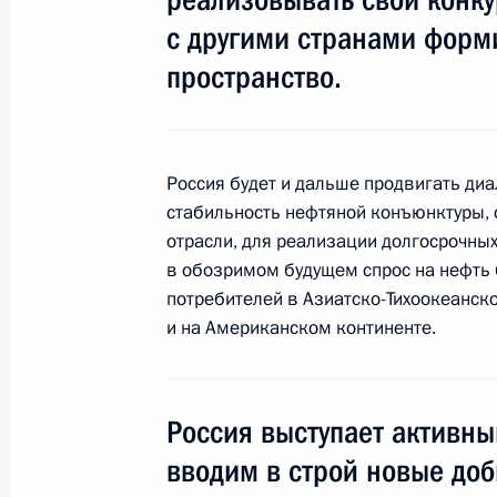
Внесены изменения в закон об эле
с другими странами форм
30 июля 2018 года, 12:25
пространство.
Подписан закон, направленный на
Россия будет и дальше продвигать ди
повреждения объектов для передач
стабильность нефтяной конъюнктуры, 
30 июля 2018 года, 10:25
отрасли, для реализации долгосрочных
в обозримом будущем спрос на нефть 
потребителей в Азиатско-Тихоокеанском
Внесены изменения в закон о газ
и на Американском континенте.
19 июля 2018 года, 15:25
Россия выступает активн
вводим в строй новые д
Внесены изменения в закон о госу