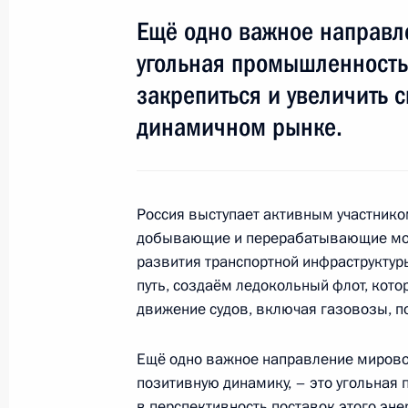
Нахайяном
Ещё одно важное направл
1 июня 2018 года, 17:45
угольная промышленность
закрепиться и увеличить с
динамичном рынке.
Внесены изменения в законодател
безопасности в области использов
23 мая 2018 года, 16:00
Россия выступает активным участнико
добывающие и перерабатывающие мощ
развития транспортной инфраструктур
Встреча с главой МАГАТЭ Юкия Ам
путь, создаём ледокольный флот, кото
14 мая 2018 года, 12:35
движение судов, включая газовозы, по
Ещё одно важное направление мировой
Перечень поручений по итогам сов
позитивную динамику, – это угольная
расширения использования газа в 
в перспективность поставок этого эне