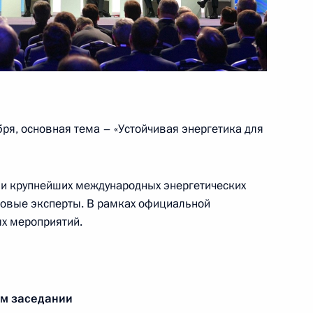
тям Международного форума
я»
бря, основная тема – «Устойчивая энергетика для
ие в международном форуме
я»
ли крупнейших международных энергетических
ровые эксперты. В рамках официальной
х мероприятий.
ям XXII Международной
а»
ом заседании