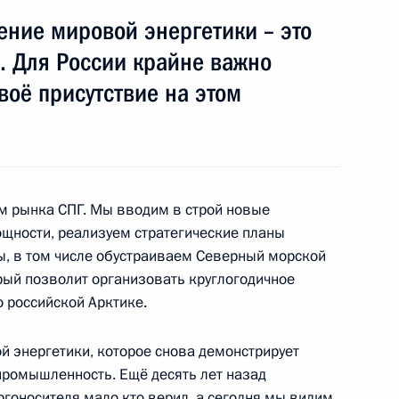
ение мировой энергетики – это
. Для России крайне важно
воё присутствие на этом
ьство, регулирующее вопросы
ания атомной энергии
м рынка СПГ. Мы вводим в строй новые
ности, реализуем стратегические планы
ы, в том числе обустраиваем Северный морской
ано
рый позволит организовать круглогодичное
 российской Арктике.
 энергетики, которое снова демонстрирует
ещания по вопросу
 промышленность. Ещё десять лет назад
качестве моторного топлива
ргоносителя мало кто верил, а сегодня мы видим,