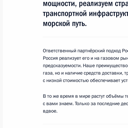
информационной системе топливно
мощности, реализуем стр
5 июля 2018 года, 22:00
транспортной инфраструк
морской путь.
Внесены изменения в закон об эле
29 июня 2018 года, 12:10
Ответственный партнёрский подход Рос
Россия реализует его и на газовом ры
предсказуемости. Наше преимущество 
Подписан закон о ратификации рос
газа, но и наличие средств доставки, 
межправсоглашения об определении
с низкой стоимостью обеспечивает уст
нефти в отдельных магистральных 
В то же время в мире растут объёмы
4 июня 2018 года, 18:00
с вами знаем. Только за последние де
вдвое.
Встреча с Наследным принцем Абу