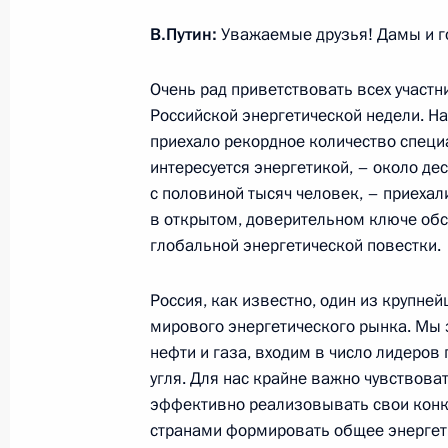
В.Путин:
Уважаемые друзья! Дамы и го
Встреча с Первым заместителем Пр
Чжэном
Очень рад приветствовать всех участн
18 сентября 2018 года, 17:20
Российской энергетической недели. На
приехало рекордное количество специа
интересуется энергетикой, – около дес
с половиной тысяч человек, – приехал
Посещение судостроительного комп
в открытом, доверительном ключе обс
11 сентября 2018 года, 07:45
глобальной энергетической повестки.
Россия, как известно, один из крупне
мирового энергетического рынка. Мы 
Поздравление работникам и ветер
нефти и газа, входим в число лидеро
промышленности
угля. Для нас крайне важно чувствова
2 сентября 2018 года, 09:00
эффективно реализовывать свои конк
странами формировать общее энергет