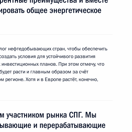
ктроэнергетике
ировать общее энергетическое
 снижение угрозы
алог нефтедобывающих стран, чтобы обеспечить
и энергоресурсов
создать условия для устойчивого развития
 инвестиционных планов. При этом отмечу, что
будет расти и главным образом за счёт
 регионе. Хотя и в Европе растёт, конечно,
оснабжении
ым участником рынка СПГ. Мы
обывающие и перерабатывающие
дарственной