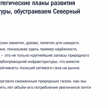
-энергетического комплекса
атегические планы развития
туры, обустраиваем Северный
ктроэнергетике
сии заметен, думаю, понятен для каждого.
нке, показывая здесь пример надёжности,
– это не только крупнейшие запасы природного
сийско-казахстанского
трубопроводной инфраструктуры, что вместе
 статуса технологической
ойчивость позиций сетевого газа на рынке.
нефтепроводах
 торговли сжиженным природным газом, как мы
сять лет объём его потребления увеличился почти
-Даби Мухаммедом Аль