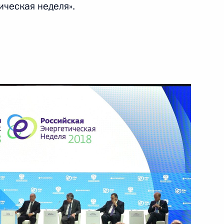
ическая неделя».
ва
 энергетическая неделя»
 Организации стран –
аркиндо