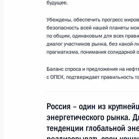
будущее.
Заседание Комиссии по вопросам с
и экологической безопасности
Убеждены, обеспечить прогресс миров
безопасность всей нашей планеты мож
27 августа 2018 года, 14:15
по общим, одинаковым для всех прави
диалог участников рынка, без какой-л
прагматизма, понимания солидарной о
Встреча с врио главы Ямало-Ненец
Дмитрием Артюховым
Баланс спроса и предложения на нефт
с ОПЕК, подтверждает правильность та
21 августа 2018 года, 15:10
Россия – один из крупней
Внесены изменения в закон о там
энергетического рынка. Д
3 августа 2018 года, 18:40
тенденции глобальной эн
реализовывать свои конк