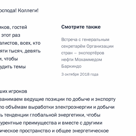
спода! Коллеги!
емьера Госсовета КНР Хань
Смотрите также
иков, гостей
 этот раз
Встреча с генеральным
листов, всех, кто
секретарём Организации
яти тысяч, девять
стран – экспортёров
и, чтобы
нефти Мохаммедом
лекса «Звезда»
удить темы
Баркиндо
3 октября 2018 года
йших игроков
занимаем ведущие позиции по добыче и экспорту
анам нефтяной и газовой
в по объёмам выработки электроэнергии и добычи
ть тенденции глобальной энергетики, чтобы
урентные преимущества и вместе с другими
ическое пространство и общее энергетическое