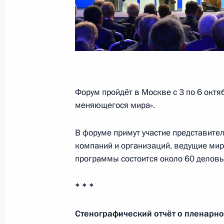
Участникам, организаторам и гос
«Российская энергетическая недел
3 октября 2018 года, 09:00
Форум пройдёт в Москве с 3 по 6 октя
3 октября Президент примет участ
меняющегося мира».
«Российская энергетическая недел
2 октября 2018 года, 15:00
В форуме примут участие представите
компаний и организаций, ведущие ми
программы состоится около 60 деловы
Участникам, организаторам и гост
конференции «Нефть и газ Сахалин
* * *
25 сентября 2018 года, 04:00
Стенографический отчёт о пленарн