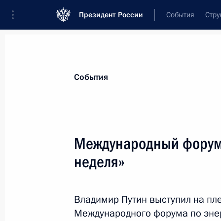
Президент России
События
Стру
Материалы по выбранной теме
События
Энергетика,
880 результатов
Международный форум 
Показа
неделя»
Дан старт реализации проекта стр
в Узбекистане
Владимир Путин выступил на пл
Международного форума по эне
19 октября 2018 года, 14:15