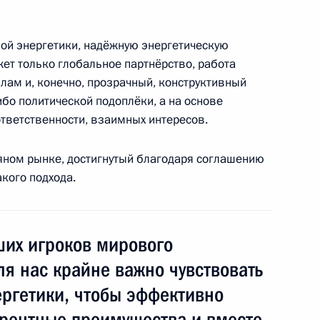
тратегии развития ТЭК
ой энергетики, надёжную энергетическую
ет только глобальное партнёрство, работа
лам и, конечно, прозрачный, конструктивный
ибо политической подоплёки, а на основе
тветственности, взаимных интересов.
кого автономного округа
яном рынке, достигнутый благодаря соглашению
кого подхода.
ших игроков мирового
оженном тарифе
ля нас крайне важно чувствовать
ергетики, чтобы эффективно
урентные преимущества и вместе