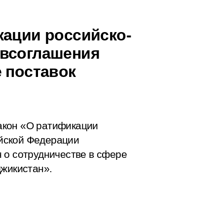
кации российско-
авсоглашения
 поставок
акон «О ратификации
йской Федерации
 о сотрудничестве в сфере
джикистан».