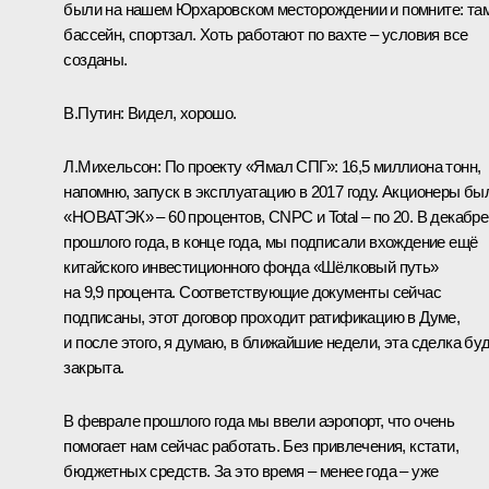
были на нашем Юрхаровском месторождении и помните: та
бассейн, спортзал. Хоть работают по вахте – условия все
созданы.
В.Путин:
Видел, хорошо.
Л.Михельсон:
По проекту «Ямал СПГ»: 16,5 миллиона тонн,
напомню, запуск в эксплуатацию в 2017 году. Акционеры бы
«НОВАТЭК» – 60 процентов, CNPC и Total – по 20. В декабре
прошлого года, в конце года, мы подписали вхождение ещё
китайского инвестиционного фонда «Шёлковый путь»
на 9,9 процента. Соответствующие документы сейчас
подписаны, этот договор проходит ратификацию в Думе,
и после этого, я думаю, в ближайшие недели, эта сделка бу
закрыта.
В феврале прошлого года мы ввели аэропорт, что очень
помогает нам сейчас работать. Без привлечения, кстати,
бюджетных средств. За это время – менее года – уже