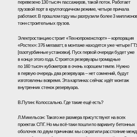
перевезено 130 тысяч пассажиров, такой поток. Работает
грузовой порт в круглогодичном режиме, четыре причала
работают. В прошлом году мы разгрузили более 3 миллионо
тонн строительных грузов.
Электростанцию строит «Технопромэкспорт» – корпорация
«
Ростех
»: 376 мегаватт, в монтаже находятся уже четыре ГТ
[газотурбинные установки]. Пуск первой очереди будет уже
в конце этого года. Строятся резервуары громадные
по 160 тысяч кубометров в очень хорошем темпе. Нужно
в первую очередь два резервуара – нет сомнений, будут
изготовлены вовремя. Эта картинка: сейчас идёт монтаж
внутренних стенок резервуара.
В.Путин:
Колоссально. Где такие ещё есть?
Л.Михельсон:
Такого же размера присутствуют на всех
проектах СПГ. Но мы всё‑таки пошли по варианту бетонных
оболочек по двум причинам: мы сократили расстояние межд