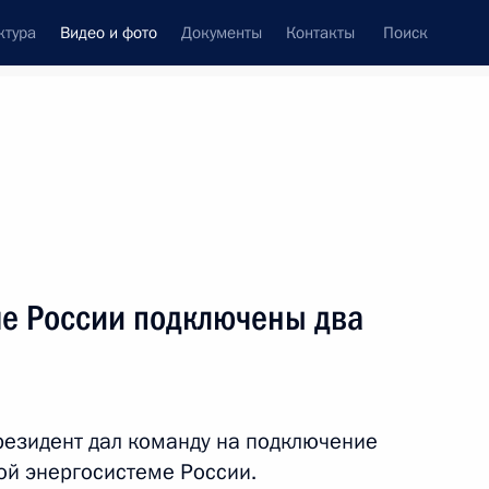
ктура
Видео и фото
Документы
Контакты
Поиск
си
ия, встречи
Встречи со СМИ
январь, 2016
ть следующие материалы
ме России подключены два
Встреча с членами
Исполнительного комитета
езидент дал команду на подключение
Европейского еврейского
ой энергосистеме России.