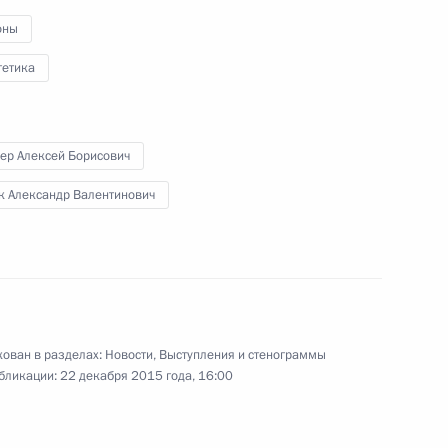
деловых кругов России
оны
и Индии
гетика
24 декабря 2015 года
Видео, 16 мин.
ер Алексей Борисович
к Александр Валентинович
ован в разделах:
Новости
,
Выступления и стенограммы
бликации:
22 декабря 2015 года, 16:00