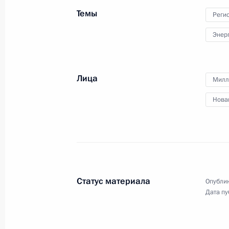
Президенте по культуре
Темы
Реги
и искусству
Энер
25 декабря 2015 года
Видео, 2 ч.
Лица
Милл
Нова
Статус материала
Опублик
Дата пу