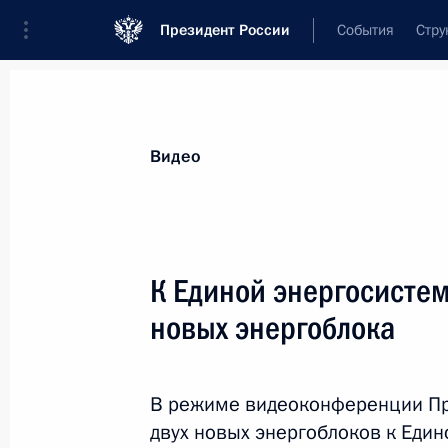
Президент России
События
Стру
Видеозаписи
Фотографии
Аудиозапи
Все материалы
Выступления
Совещан
Видео
Показа
К Единой энергосисте
новых энергоблока
Заседание Совета по науке
и образованию
В режиме видеоконференции Пр
двух новых энергоблоков к Един