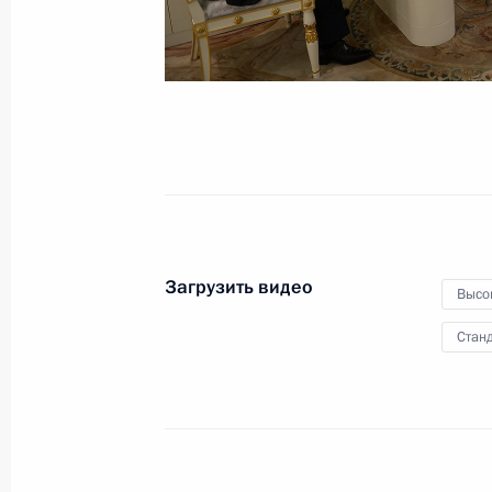
перспективных
исследований
19 января 2016 года
Видео, 6 мин.
Загрузить видео
Высо
Станд
Заседание Совета при