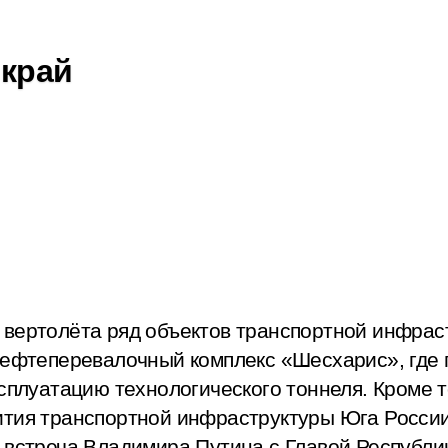
 край
 вертолёта ряд объектов транспортной инфрас
нефтеперевалочный комплекс «Шесхарис», где 
ксплуатацию технологического тоннеля. Кроме 
ития транспортной инфраструктуры Юга России
я встреча Владимира Путина с Главой Республ