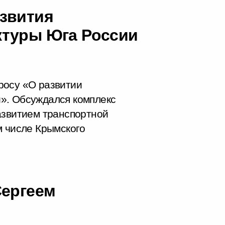
звития
ктуры Юга России
росу «О развитии
». Обсуждался комплекс
азвитием транспортной
м числе Крымского
Сергеем