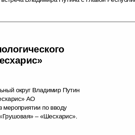
нологического
есхарис»
ьный округ Владимир Путин
есхарис» АО
в мероприятии по вводу
 «Грушовая» – «Шесхарис».