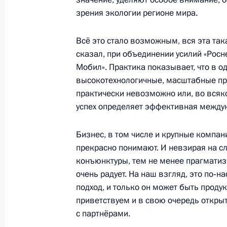
ценообразования на нефтепродукт
зрения экологии регионе мира.
22 октября 2014 года, 19:45
Всё это стало возможным, вся эта так
сказал, при объединении усилий «Росн
Об исполнении поручения Президе
Мобил». Практика показывает, что в о
модели рынка тепловой энергии
высокотехнологичные, масштабные пр
практически невозможно или, во всяк
10 октября 2014 года, 18:30
успех определяет эффективная между
Бизнес, в том числе и крупные компан
XI Форум межрегионального сотруд
прекрасно понимают. И невзирая на с
конъюнктуры, тем не менее прагматизм
30 сентября 2014 года, 16:00
очень радует. На наш взгляд, это по‑
подход, и только он может быть проду
приветствуем и в свою очередь откры
Встреча с председателем правлени
с партнёрами.
Миллером