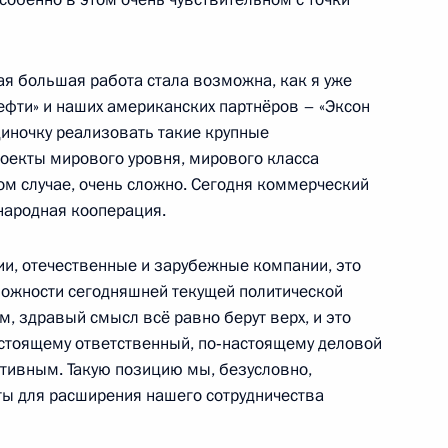
ы в Приморском крае
ая большая работа стала возможна, как я уже
ефти» и наших американских партнёров – «Эксон
нта по внедрению целевой
диночку реализовать такие крупные
оекты мирового уровня, мирового класса
ом случае, очень сложно. Сегодня коммерческий
народная кооперация.
ии, отечественные и зарубежные компании, это
ничества России и Казахстана
ложности сегодняшней текущей политической
, здравый смысл всё равно берут верх, и это
настоящему ответственный, по‑настоящему деловой
ктивным. Такую позицию мы, безусловно,
ты для расширения нашего сотрудничества
я ОАО «Газпром» Алексеем