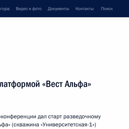
ктура
Видео и фото
Документы
Контакты
Поиск
Все темы
Подписаться на ленту
латформой «Вест Альфа»
ть следующие материалы
сийско-узбекистанского
оконференции дал старт разведочному
фа» (скважина «Университетская-1»)