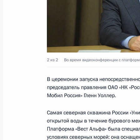
Встреча с гендиректором концерна
28 ноября 2014 года, 15:35
Совещание по вопросу создания су
на Дальнем Востоке
2 из 2
Во время видеоконференции с платформо
13 ноября 2014 года, 08:40
В церемонии запуска непосредственно
председатель правления ОАО «НК «Ро
Мобил Россия» Гленн Уоллер.
Завершено восстановление Саяно
12 ноября 2014 года, 07:30
Самая северная скважина России «Унив
открытой воды в течение бурового меж
Платформа «Вест Альфа» была специа
условиях северных морей: она оснащ
Внесены изменения в закон об эн