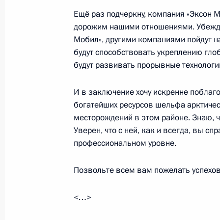
17 сентября 2014 года, 17:30
Ещё раз подчеркну, компания «Эксон 
дорожим нашими отношениями. Убеждён
Мобил», другими компаниями пойдут 
будут способствовать укреплению глоб
«Роснефть» запустила в эксплуата
будут развивать прорывные технологи
месторождения Северное Чайво
4 сентября 2014 года, 15:30
И в заключение хочу искренне поблаго
богатейших ресурсов шельфа арктичес
месторождений в этом районе. Знаю, ч
Уверен, что с ней, как и всегда, вы с
Церемония запуска Кош-Агачской 
профессиональном уровне.
4 сентября 2014 года, 14:45
Позвольте всем вам пожелать успехов
Церемония соединения первого зв
<…>
Сибири»