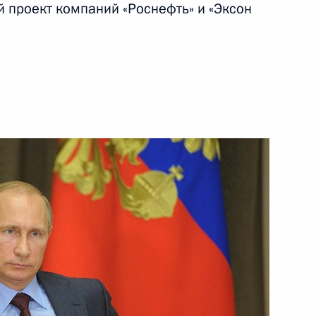
 проект компаний «Роснефть» и «Эксон
ваненковского месторождения
лоснабжении
высшего уровня между Россией