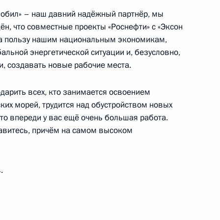
Мобил» – наш давний надёжный партнёр, мы
, что совместные проекты «Роснефти» с «Эксон
на пользу нашим национальным экономикам,
альной энергетической ситуации и, безусловно,
цию первую очередь
и, создавать новые рабочие места.
дарить всех, кто занимается освоением
ких морей, трудится над обустройством новых
то впереди у вас ещё очень большая работа.
правитесь, причём на самом высоком
солнечной электростанции
.
ена газопровода «Сила