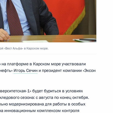
 «Тоталь» Патриком Пуянне
достроительного комплекса
й «Вест Альфа» в Карском море.
 на платформе в Карском море участвовали
снефть»
Игорь Сечин
и президент компании «Эксон
-Шушенской ГЭС
ерситетская-1» будет буриться в условиях
ледового сезона: с августа по конец октября.
льно модернизирована для работы в особых
ена инновационным комплексом контроля
ергосбережении