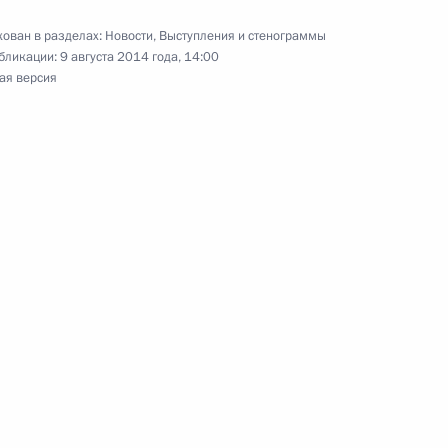
ован в разделах:
Новости
,
Выступления и стенограммы
 с Президентом Азербайджана
бликации:
9 августа 2014 года, 14:00
ая версия
 Армении Сержем Саргсяном
леной Бурмистровой
ссийско-армянского
ре поставок газа,
 алмазов в Армению