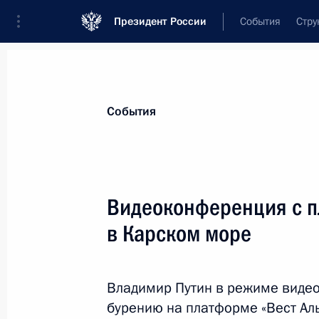
Президент России
События
Стру
Материалы по выбранной теме
События
Энергетика,
880 результатов
Видеоконференция с п
Показа
в Карском море
Подписан закон о ратификации рос
соглашения
Владимир Путин в режиме виде
бурению на платформе «Вест Аль
29 декабря 2014 года, 10:40