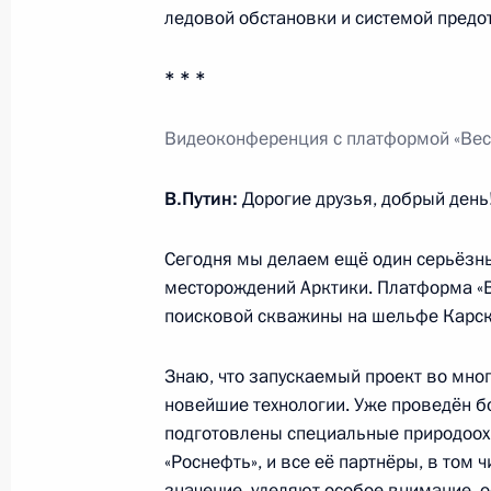
ледовой обстановки и системой предо
5 ноября 2014 года, 14:05
* * *
Встреча с председателем правлен
Видеоконференция с платформой «Вес
Леонидом Михельсоном
В.Путин:
Дорогие друзья, добрый день!
31 октября 2014 года, 09:00
Сегодня мы делаем ещё один серьёзн
месторождений Арктики. Платформа «В
Рабочая встреча с губернатором 
поисковой скважины на шельфе Карско
Тулеевым
30 октября 2014 года, 20:00
Знаю, что запускаемый проект во мно
новейшие технологии. Уже проведён 
подготовлены специальные природоохр
«Роснефть», и все её партнёры, в том 
Об исполнении поручения Президен
значение, уделяют особое внимание, о