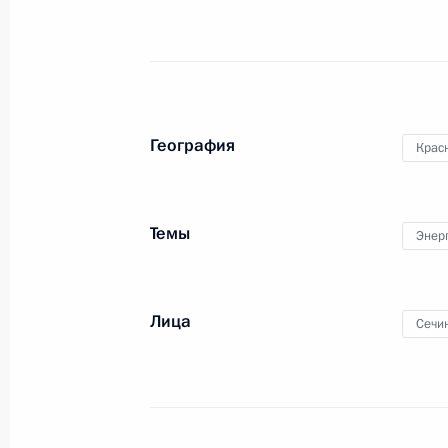
1 сентября 2014 года, 14:10
Беседа с Заместителем Премьера Г
Чжан Гаоли
География
Крас
1 сентября 2014 года, 14:00
Темы
Энер
Рабочие встречи с Сергеем Меняй
13 августа 2014 года, 21:40
Лица
Сечи
Видеоконференция с платформой «
9 августа 2014 года, 14:00