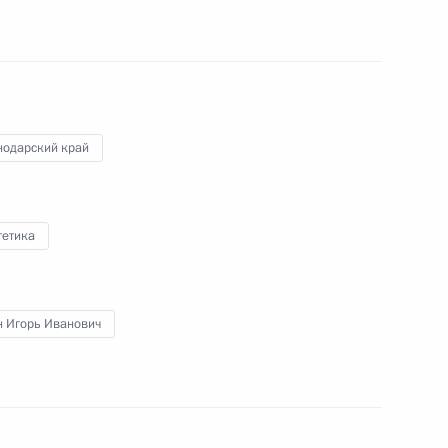
осударственного Совета Китая
нодарский край
гетика
ло и Сергеем Аксёновым
н Игорь Иванович
Вест Альфа» в Карском море