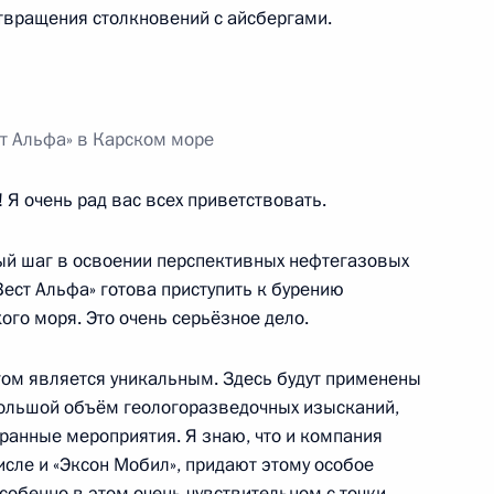
твращения столкновений с айсбергами.
ия компании «НОВАТЭК»
т Альфа» в Карском море
 Я очень рад вас всех приветствовать.
ый шаг в освоении перспективных нефтегазовых
ест Альфа» готова приступить к бурению
Кемеровской области Аманом
го моря. Это очень серьёзное дело.
гом является уникальным. Здесь будут применены
большой объём геологоразведочных изысканий,
анные мероприятия. Я знаю, что и компания
числе и «Эксон Мобил», придают этому особое
та по анализу
собенно в этом очень чувствительном с точки