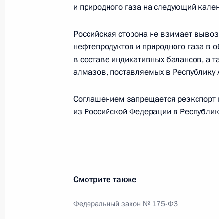
и природного газа на следующий кале
Российская сторона не взимает выво
Сессия «Нефтегазовые компании – 
нефтепродуктов и природного газа в 
мировой экономики»
в составе индикативных балансов, а 
24 мая 2014 года, 14:40
алмазов, поставляемых в Республику 
Соглашением запрещается реэкспорт в
Встреча с руководителями энергет
из Российской Федерации в Республик
24 мая 2014 года, 13:30
Осмотр строительной площадки Ни
Смотрите также
22 мая 2014 года, 13:00
Федеральный закон № 175-ФЗ