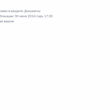
государств по вопросу
газа через территорию
ован в разделе:
Документы
бликации:
30 июня 2014 года, 17:20
ая версия
ктроэнергетике
ения по вопросу создания
ения безопасности объектов