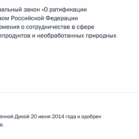
ральный закон «О ратификации
вом Российской Федерации
леной Бурмистровой
рмения о сотрудничестве в сфере
тепродуктов и необработанных природных
.
ссийско-армянского
ре поставок газа,
 алмазов в Армению
енной Думой 20 июня 2014 года и одобрен
одекс и закон о таможенном
а.