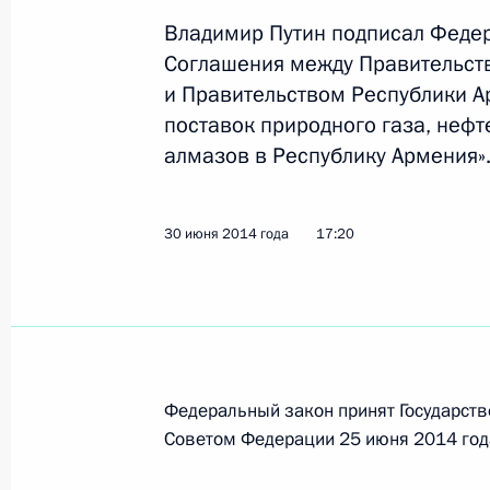
Владимир Путин подписал Феде
Соглашения между Правительст
Встреча с Алексеем Миллером и Е
и Правительством Республики А
поставок природного газа, неф
2 июля 2014 года, 11:30
алмазов в Республику Армения»
Подписан закон о ратификации ро
30 июня 2014 года
17:20
соглашения о сотрудничестве в сфе
нефтепродуктов и необработанных
30 июня 2014 года, 17:20
Федеральный закон принят Государств
Внесены изменения в Налоговый к
Советом Федерации 25 июня 2014 год
тарифе