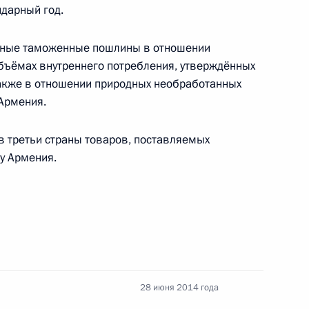
ндарный год.
зные таможенные пошлины в отношении
«двигатель изменений»
объёмах внутреннего потребления, утверждённых
также в отношении природных необработанных
Армения.
 третьи страны товаров, поставляемых
ических компаний
у Армения.
жне-Бурейской ГЭС
28 июня 2014 года