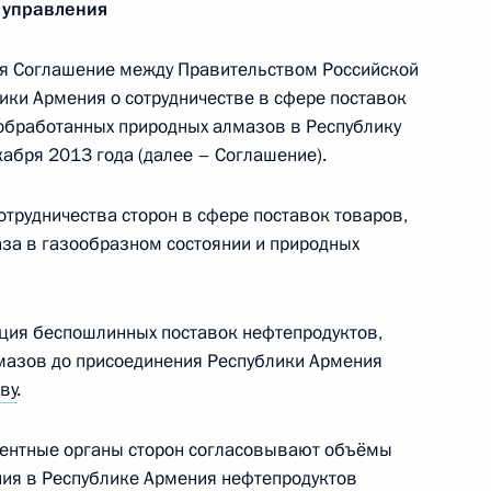
 управления
я Соглашение между Правительством Российской
ки Армения о сотрудничестве в сфере поставок
формой «Беркут»
еобработанных природных алмазов в Республику
абря 2013 года (далее – Соглашение).
трудничества сторон в сфере поставок товаров,
анты-Мансийского
аза в газообразном состоянии и природных
аровой
ция беспошлинных поставок нефтепродуктов,
мазов до присоединения Республики Армения
ву
.
тратегии развития ТЭК
тентные органы сторон согласовывают объёмы
ния в Республике Армения нефтепродуктов