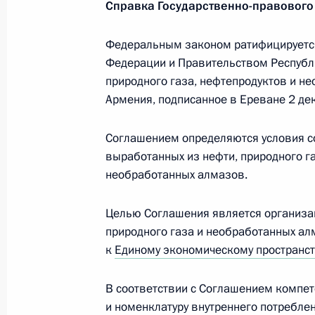
30 июня 2014 года, 15:40
Справка Государственно-правового
Федеральным законом ратифицируетс
Федерации и Правительством Республи
Видеоконференция с буровой плат
природного газа, нефтепродуктов и н
27 июня 2014 года, 15:45
Армения, подписанное в Ереване 2 дек
Соглашением определяются условия со
Рабочая встреча с губернатором Х
выработанных из нефти, природного г
автономного округа Натальей Ком
необработанных алмазов.
20 июня 2014 года, 14:50
Целью Соглашения является организа
природного газа и необработанных ал
к
Единому экономическому пространст
Заседание Комиссии по вопросам с
и экологической безопасности
В соответствии с Соглашением компе
4 июня 2014 года, 21:10
и номенклатуру внутреннего потребле