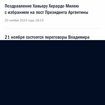
Поздравление Хавьеру Херардо Милею
с избранием на пост Президента Аргентины
20 ноября 2023 года, 16:15
21 ноября состоятся переговоры Владимира
Путина с Президентом Таджикистана Эмомали
Рахмоном
20 ноября 2023 года, 15:00
Голден-гейтская декларация лидеров экономик
АТЭС 2023 года
18 ноября 2023 года, 12:30