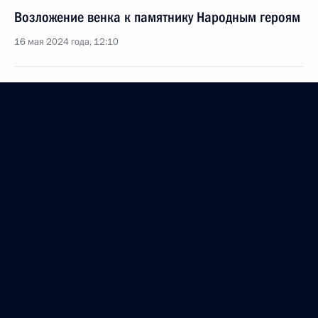
Возложение венка к памятнику Народным героям
16 мая 2024 года, 12:10
Участникам общеарабской встречи на высшем
уровне
16 мая 2024 года, 12:00
Встреча с Премьером Государственного совета
КНР Ли Цяном
16 мая 2024 года, 11:45
Заявления для прессы по итогам российско-
китайских переговоров