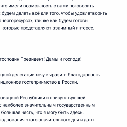
иной для обмена
о что имели возможность с вами поговорить
ь: будем делать всё для того, чтобы удовлетворить
нергоресурсах, так же как будем готовы
, которые представляют взаимный интерес.
и Александром Лукашенко
осподин Президент! Дамы и господа!
ацкой делегации хочу выразить благодарность
й, прибывающих в Москву
диционное гостеприимство в России.
ловацкой Республики и присутствующей
 с наиболее значительным государственным
ольшая честь, что я могу быть здесь,
зднования этого значительного дня и даты.
м иностранных государств