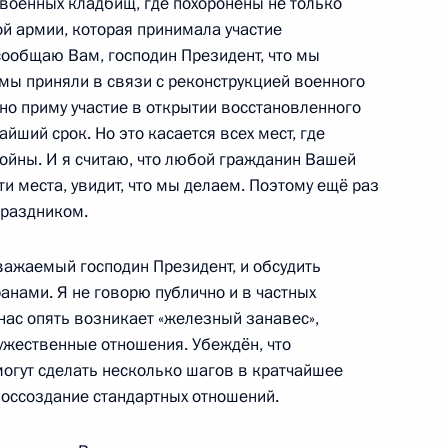
 военных кладбищ, где похоронены не только
ой армии, которая принимала участие
ть предыдущие материалы
сообщаю Вам, господин Президент, что мы
 мы приняли в связи с реконструкцией военного
но приму участие в открытии восстановленного
йший срок. Но это касается всех мест, где
йны. И я считаю, что любой гражданин Вашей
енно-Морского Флота
ти места, увидит, что мы делаем. Поэтому ещё раз
праздником.
важаемый господин Президент, и обсудить
нами. Я не говорю публично и в частных
 нас опять возникает «железный занавес»,
жественные отношения. Убеждён, что
ные
Официальные
Правовая и
сетевые ресурсы
техническая
могут сделать несколько шагов в кратчайшее
ссии
Президента России
информация
воссоздание стандартных отношений.
MAX
О портале