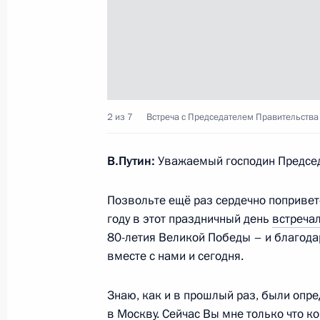
Телефонный разговор с Гурбангул
13 мая 2026 года, 18:50
Ответы на вопросы журналистов
2 из 7
Встреча с Председателем Правительства
9 мая 2026 года, 21:45
В.Путин:
Уважаемый господин Председ
Позвольте ещё раз сердечно попривет
Встреча с Президентом Южной Осе
году в этот праздничный день
встреча
9 мая 2026 года, 20:30
80-летия Великой Победы – и благода
вместе с нами и сегодня.
Знаю, как и в прошлый раз, были опр
Встреча с Президентом Республики
в Москву. Сейчас Вы мне только что ко