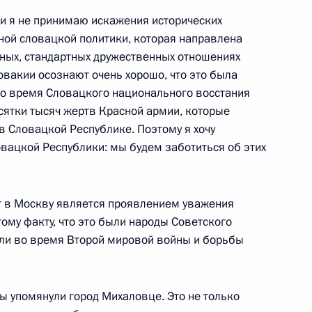
 в Великой Отечественной
 и я не принимаю искажения исторических
ой словацкой политики, которая направлена
ьных, стандартных дружественных отношениях
овакии осознают очень хорошо, что это была
во время Словацкого национального восстания
есятки тысяч жертв Красной армии, которые
новах отношений между
в Словацкой Республике. Поэтому я хочу
кой Республикой
вацкой Республики: мы будем заботиться об этих
т в Москву является проявлением уважения
ому факту, что это были народы Советского
агуанское межправсоглашение
али во время Второй мировой войны и борьбы
Вы упомянули город Михаловце. Это не только