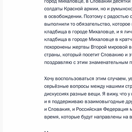
город Михаловце, в Словакии десятки
солдаты Красной армии, но и румынск
Показа
в освобождении. Поэтому с радостью 
выполнили то обязательство, которое
кладбища в городе Михаловце, и я лич
кладбища в городе Михаловце в кратча
похоронены жертвы Второй мировой во
Встреча с военнослужащими Во
страны, который посетит Словакию и э
поздравляю с этим знаменательным 
26 июля 2026 года
Хочу воспользоваться этим случаем, у
серьёзные вопросы между нашими стра
дискуссиях разные вещи. Я вижу, что у
и я поддерживаю взаимовыгодные дру
Разделы сайта
Информацион
Президента
ресурсы
и Словакия, и Российская Федерация 
России
Президента Ро
время, которые будут направлены на 
События
Президент России