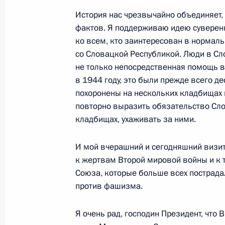
по случаю 81-й годовщины Победы
История нас чрезвычайно объединяет,
войне
фактов. Я поддерживаю идею суверенн
ко всем, кто заинтересован в нормал
8 мая 2026 года, 12:00
со Словацкой Республикой. Люди в Сл
не только непосредственная помощь 
в 1944 году, это были прежде всего д
Ратифицировано Соглашение об ос
похоронены на нескольких кладбищах 
Российской Федерацией и Тоголезс
повторно выразить обязательство Сло
2 мая 2026 года, 15:15
кладбищах, ухаживать за ними.
И мой вчерашний и сегодняшний визи
к жертвам Второй мировой войны и к т
Ратифицировано российско-никар
Союза, которые больше всех пострад
о военном сотрудничестве
против фашизма.
2 мая 2026 года, 15:10
Я очень рад, господин Президент, что 