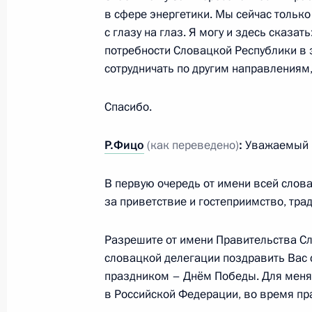
о перемирии между Россией и Укра
в сфере энергетики. Мы сейчас тольк
военнопленными
с глазу на глаз. Я могу и здесь сказат
8 мая 2026 года, 21:50
потребности Словацкой Республики в э
сотрудничать по другим направлениям
Спасибо.
Встреча с Президентом Белорусси
8 мая 2026 года, 21:15
Р.Фицо
(как переведено)
:
Уважаемый г
В первую очередь от имени всей слов
Список глав иностранных делегаци
за приветствие и гостеприимство, тра
на празднование Дня Победы
Разрешите от имени Правительства С
8 мая 2026 года, 17:45
словацкой делегации поздравить Вас
праздником – Днём Победы. Для меня б
в Российской Федерации, во время пра
Поздравления лидерам и граждана