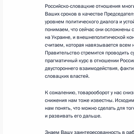
Российско-словацкие отношения многи
Ваших сроков в качестве Председател
Встреча с Премьер-министром Сло
уровнем политического диалога и усто
9 мая 2026 года, 13:40
понимаем, что сейчас они осложнены с
на Украине, и внешнеполитической ко
считаем, которая навязывается всем н
Встреча с Президентом Узбекиста
Правительство стремится проводить 
прагматичный курс в отношении Росси
8 мая 2026 года, 22:40
двустороннего взаимодействия, факт
словацких властей.
Встреча с Президентом Казахстан
К сожалению, товарооборот у нас снизи
снижения нам тоже известны. Исходим
8 мая 2026 года, 22:15
нам понять, что можно сделать для то
и развивать его дальше.
Комментарий помощника Президен
Знаем Вашу заинтересованность в раб