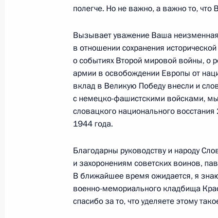
9 мая 2026 года, 19:25
полегче. Но не важно, а важно то, что
Вызывает уважение Ваша неизменная
Встреча с Президентом Республик
в отношении сохранения исторической
о событиях Второй мировой войны, о 
9 мая 2026 года, 18:45
армии в освобождении Европы от наци
вклад в Великую Победу внесли и сл
с немецко-фашистскими войсками, м
Встреча с Президентом Лаоса Тхон
словацкого национального восстания 
1944 года.
9 мая 2026 года, 16:45
Благодарны руководству и народу Сло
и захоронениям советских воинов, па
Встреча с Верховным правителем 
В ближайшее время ожидается, я знаю
Ибрагимом
военно-мемориального кладбища Крас
9 мая 2026 года, 15:40
спасибо за то, что уделяете этому так