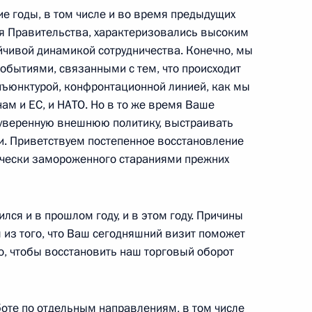
е годы, в том числе и во время предыдущих
я Правительства, характеризовались высоким
вакии Робертом Фицо
йчивой динамикой сотрудничества. Конечно, мы
обытиями, связанными с тем, что происходит
нъюнктурой, конфронтационной линией, как мы
ам и ЕС, и НАТО. Но в то же время Ваше
на Шавкатом Мирзиёевым
суверенную внешнюю политику, выстраивать
и. Приветствуем постепенное восстановление
ически замороженного стараниями прежних
а Касым-Жомартом Токаевым
лся и в прошлом году, и в этом году. Причины
 из того, что Ваш сегодняшний визит поможет
го, чтобы восстановить наш торговый оборот
та России Юрия Ушакова
оте по отдельным направлениям, в том числе