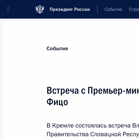
Президент России
События
Стру
Материалы по выбранной теме
События
Внешняя политика,
9134 результат
Встреча с Премьер-ми
Показа
Фицо
Президенту Республики Казахстан 
В Кремле состоялась встреча В
17 мая 2026 года, 11:40
Правительства Словацкой Респ