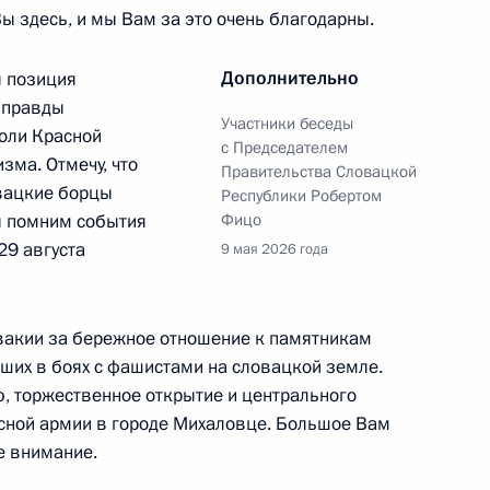
 Вы здесь, и мы Вам за это очень благодарны.
Дополнительно
 позиция
и Сербской Синишей Караном
 правды
Участники беседы
роли Красной
с Председателем
зма. Отмечу, что
Правительства Словацкой
овацкие борцы
Республики Робертом
ы помним события
Фицо
глуном Сисулитом
29 августа
9 мая 2026 года
вакии за бережное отношение к памятникам
вших в боях с фашистами на словацкой земле.
Малайзии султаном
, торжественное открытие и центрального
ной армии в городе Михаловце. Большое Вам
ое внимание.