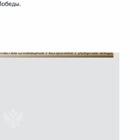
Победы.
том ОАЭ Мухаммедом Бен
т КНР с официальным визитом
нка развития Дилмой