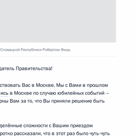
ы Бердымухамедовым
 Словацкой Республики Робертом Фицо.
атель Правительства!
ствовать Вас в Москве. Мы с Вами в прошлом
тии Аланом Гаглоевым
лись
в Москве по случаю юбилейных событий –
рны Вам за то, что Вы приняли решение быть
еделённые сложности с Вашим приездом
 Абхазия Бадрой Гунбой
ротко рассказали, что в этот раз было чуть-чуть