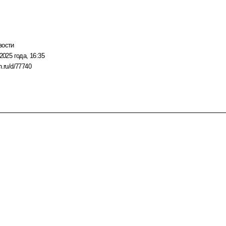
вости
2025 года, 16:35
n.ru/d/77740