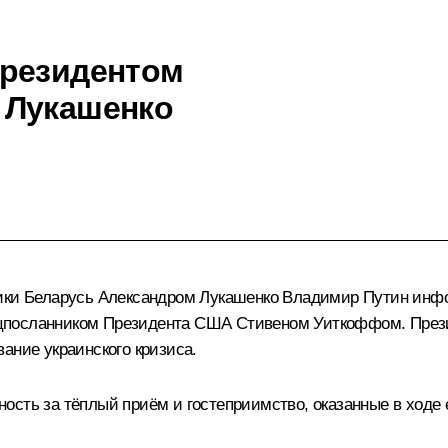
Президентом
 Лукашенко
ики Беларусь
Александром Лукашенко
Владимир Путин инфо
ецпосланником Президента США Стивеном Уиткоффом. През
ание украинского кризиса.
ость за тёплый приём и гостеприимство, оказанные в ходе 