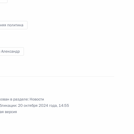
дии Нарендрой Моди
няя политика
ка развития Дилмой Роуссефф
ч Александр
отрудничества с ОАЭ в сфере
ован в разделе:
Новости
бликации:
20 октября 2024 года, 14:55
ая версия