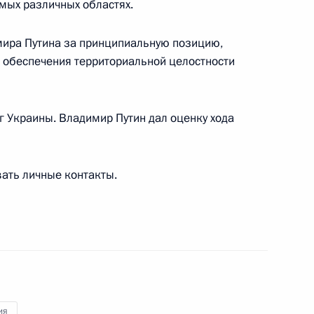
мых различных областях.
ира Путина за принципиальную позицию,
 обеспечения территориальной целостности
ренном составе
г Украины. Владимир Путин дал оценку хода
составе
ать личные контакты.
лом Рамафозой
ия