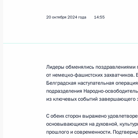
Торжественный приём по случаю п
20 октября 2024 года
14:55
23 октября 2024 года, 20:20
Встреча с Президентом Турции Ре
23 октября 2024 года, 18:10
Лидеры обменялись поздравлениями п
от немецко-фашистских захватчиков. В
Белградская наступательная операция
подразделения Народно-освободитель
Встреча с Президентом Венесуэлы
из ключевых событий завершающего э
23 октября 2024 года, 17:15
С обеих сторон выражено удовлетворе
основывающихся на духовной, культур
прошлого и современности. Подтвержд
Встреча с Президентом Ирана Ма