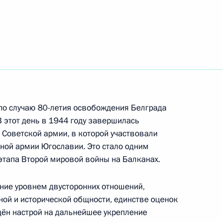
роведения саммита БРИКС
джепом Тайипом Эрдоганом
о случаю 80-летия освобождения Белграда
 этот день в 1944 году завершилась
 Советской армии, в которой участвовали
ной армии Югославии. Это стало одним
 Николасом Мадуро
тапа Второй мировой войны на Балканах.
ние уровнем двусторонних отношений,
ной и исторической общности, единстве оценок
ён настрой на дальнейшее укрепление
судом Пезешкианом