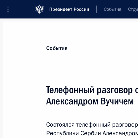
Президент России
События
Стру
Материалы по выбранной теме
События
Внешняя политика,
9135 результат
Телефонный разговор 
Показа
Александром Вучичем
Второй день XVI саммита БРИКС
Состоялся телефонный разговор
23 октября 2024 года, 20:30
Республики Сербии Александро