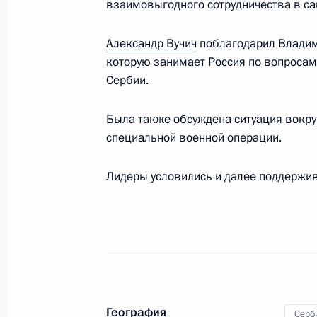
взаимовыгодного сотрудничества в са
23 октября 2024 года, 16:05
Александр Вучич
поблагодарил Владим
которую занимает Россия по вопросам
Заседание саммита БРИКС в расши
Сербии.
23 октября 2024 года, 14:50
Была также обсуждена ситуация вокру
специальной военной операции.
Заседание саммита БРИКС в узком 
Лидеры условились и далее поддержив
23 октября 2024 года, 10:55
Встреча с Президентом ЮАР Сири
22 октября 2024 года, 15:20
География
Серб