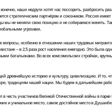
, конечно, наши недруги хотят нас поссорить, разбросить р
ляется стратегическим партнёром и союзником. Россия име
оды мы не меняли свою позицию и не собираемся менять. Так
глобальными угрозами.
ые вопросы, особенно в отношении наших трудовых мигранто
истане – в 2,5 раза рост населения ежегодно. Это была од
ми батальонами. Во всех комсомольских стройках, крупных
ий древнейшую историю и культуру, цивилизацию. И то, чт
туре, традициям нашей нации. Мы будем в дальнейшем работ
 в честь участников Великой Отечественной войны в парке
ие и уникальное место, самое достойное место в Душанбе, 