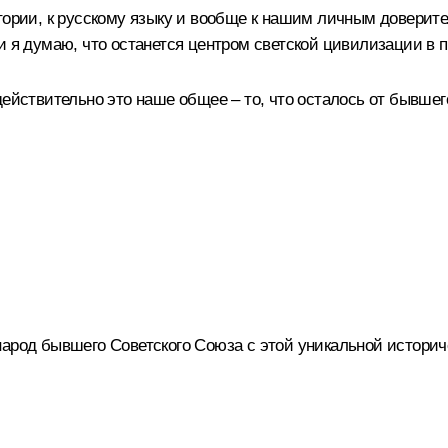
стории, к русскому языку и вообще к нашим личным довери
и я думаю, что останется центром светской цивилизации в п
действительно это наше общее – то, что осталось от бывше
арод бывшего Советского Союза с этой уникальной историч