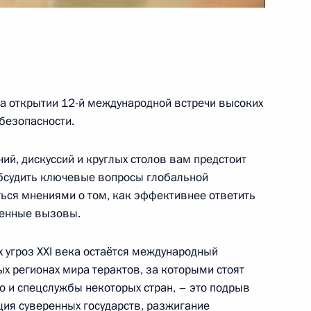
на Шавкатом Мирзиёевым
мении Николом Пашиняном
на открытии 12-й международной встречи высоких
безопасности.
ий, дискуссий и круглых столов вам предстоит
обсудить ключевые вопросы глобальной
м иностранных государств
ться мнениями о том, как эффективнее ответить
 в Великой Отечественной
менные вызовы.
 угроз ХХI века остаётся международный
х регионах мира терактов, за которыми стоят
о и спецслужбы некоторых стран, – это подрыв
ция суверенных государств, разжигание
ом Таджикистана Эмомали