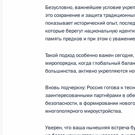
Амурской магистрали
Безусловно, важнейшее условие укреп
22 апреля 2024 года, 20:35
это сохранение и защита традиционны
показывает исторический опыт, после
которые берегут национальную идентич
память предков и при этом с уважение
Внесены изменения в Указ о време
по урегулированию правового поло
Такой подход особенно важен сегодня
в гражданстве ДНР или ЛНР, и граж
миропорядка, когда глобальный балан
об особенностях правового положе
большинства, активно укрепляются но
иностранных граждан и лиц без гр
22 апреля 2024 года, 20:00
Вновь подчеркну: Россия готова к те
заинтересованными партнёрами в обе
безопасности, в формировании нового
Встреча с Президентом Азербайдж
многополярного мироустройства.
22 апреля 2024 года, 15:30
Уверен, что ваша нынешняя встреча б