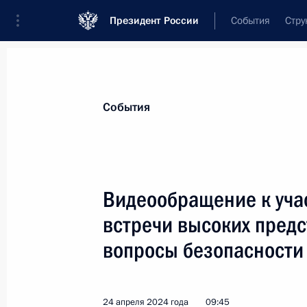
Президент России
События
Стру
Материалы по выбранной теме
События
Внешняя политика,
9134 результат
Видеообращение к уча
Показа
встречи высоких пред
вопросы безопасности
Российско-лаосские переговоры
9 мая 2024 года, 16:45
24 апреля 2024 года
09:45