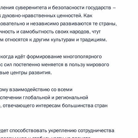
ления суверенитета и безопасности государств –
х духовно-нравственных ценностей. Как
довательно и независимо развиваются те страны,
ность и самобытность своих народов, чтут
м относятся к другим культурам и традициям.
нных мерах
жения лиц, состоявших
, когда идёт формирование многополярного
дан Украины в России и Указ
с сил постепенно меняется в пользу мирового
ния отдельных категорий
вые центры развития.
ажданства в России
сному взаимодействию со всеми
спечении глобальной и региональной
, отвечающего интересам большинства стран
ана Ильхамом Алиевым
удет способствовать укреплению сотрудничества