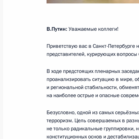
Встреча с Президентом Узбекиста
8 мая 2024 года, 23:45
В.Путин:
Уважаемые коллеги!
Встреча с Премьер-министром Ар
Приветствую вас в Санкт-Петербурге 
8 мая 2024 года, 22:40
представителей, курирующих вопросы 
В ходе предстоящих пленарных заседан
проанализировать ситуацию в мире, 
Поздравления лидерам и граждана
и региональной стабильности, обменя
по случаю 79-й годовщины Победы
на наиболее острые и опасные совре
войне
8 мая 2024 года, 12:00
Безусловно, одной из самых серьёзных
терроризм. Цель совершаемых в разны
не только радикальные группировки, н
конституционных основ и дестабилиза
Телефонный разговор с Президент