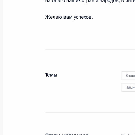
на благо наших стран и народов, в инт
22 апреля в Москве состоятся пер
Желаю вам успехов.
с Президентом Азербайджана Иль
19 апреля 2024 года, 15:10
Телефонный разговор с Президент
16 апреля 2024 года, 15:40
Темы
Внеш
Наци
Встреча с космонавтами – участни
12 апреля 2024 года, 17:55