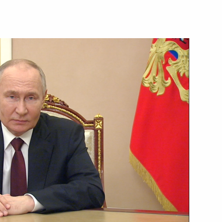
говоров в расширенном
лем Диас-Канелем Бермудесом
ана Эмомали Рахмоном