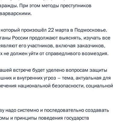
ражды. При этом методы преступников
 варварскими.
, который произошёл 22 марта в Подмосковье.
аны России продолжают выяснять, изучать все
тар
ыявляют его участников, включая заказчиков,
их не должен уйти от справедливого возмездия.
вашей встрече будет уделено вопросам защиты
них и внутренних угроз – тема, актуальная для
й международной встречи
спечения национальной безопасности, социальной
их вопросы безопасности
у надо системно и последовательно создавать
мы и принципы поведения государств
 и работниками Байкало-