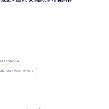
ересах мира и стабильности на планете.
еговоры Владимира Путина
хамом Алиевым
ом Ирана Эбрахимом Раиси
няя политика
ональная безопасность
ками 21-й экспедиции на МКС