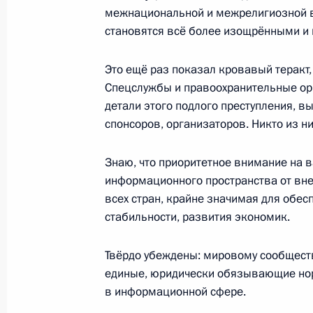
межнациональной и межрелигиозной в
Рахмоном
становятся всё более изощрёнными и
3 мая 2024 года, 14:55
Это ещё раз показал кровавый теракт
Спецслужбы и правоохранительные орг
Мария Львова-Белова посетила Ка
детали этого подлого преступления, в
спонсоров, организаторов. Никто из н
26 апреля 2024 года, 17:00
Знаю, что приоритетное внимание на 
информационного пространства от внеш
Видеообращение к участникам 12-
всех стран, крайне значимая для обе
высоких представителей, курирующ
стабильности, развития экономик.
24 апреля 2024 года, 09:45
Твёрдо убеждены: мировому сообществ
единые, юридически обязывающие нор
в информационной сфере.
Встреча с ветеранами-строителями