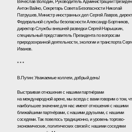
Вячеслав Володин
, Руководитель Администрации Президен
Антон Вайно
, Секретарь Совета Безопасности
Николай
Патрушев
, Министр иностранных дел
Сергей Лавров
, дирек
Федеральной службы безопасности
Александр Бортников
,
директор Службы внешней разведки
Сергей Нарышкин
,
специальный представитель Президента по вопросам
природоохранной деятельности, экологии и транспорта
Серг
Иванов
.
* * *
В.Путин:
Уважаемые коллеги, добрый день!
Выстраивая отношения с нашими партнёрами
на международной арене, мы всегда с вами говорим о том, ч
наибольшее значение для нас имеют отношения с нашими
ближайшими партнёрами, с нашими друзьями, с нашими
соседями. Так повелось традиционно, и уровень торгово-
экономических, политических связей с нашими соседями