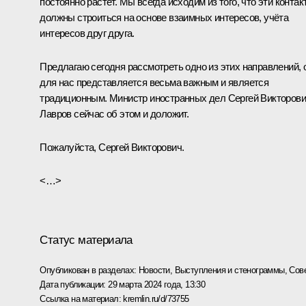
постоянно растёт. Мы всегда исходим из того, что эти контак
должны строиться на основе взаимных интересов, учёта
интересов друг друга.
Предлагаю сегодня рассмотреть одно из этих направлений, 
для нас представляется весьма важным и является
традиционным. Министр иностранных дел Сергей Викторов
Лавров сейчас об этом и доложит.
Пожалуйста, Сергей Викторович.
<…>
Статус материала
Опубликован в разделах:
Новости
,
Выступления и стенограммы
,
Сов
Дата публикации:
29 марта 2024 года, 13:30
Ссылка на материал:
kremlin.ru/d/73755