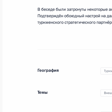
20 марта 2024 года, 11:50
В беседе были затронуты некоторые а
Подтверждён обоюдный настрой на да
туркменского стратегического партнёр
Телефонный разговор с Президент
19 марта 2024 года, 15:55
Телефонный разговор с Президент
19 марта 2024 года, 13:05
География
Турк
Телефонный разговор с Президент
Темы
Бердымухамедовым
Внеш
19 марта 2024 года, 12:50