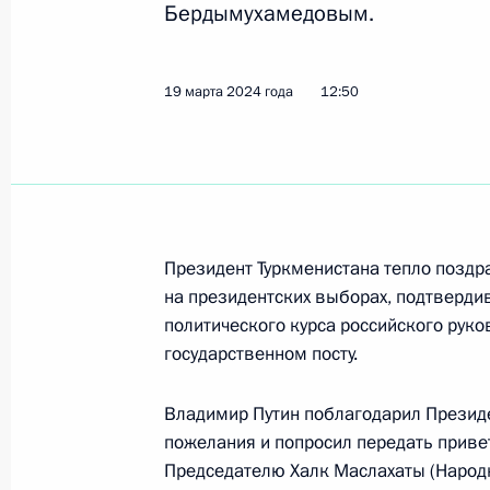
Бердымухамедовым.
Телефонный разговор с Президент
19 марта 2024 года
12:50
Нахайяном
20 марта 2024 года, 20:30
Телефонный разговор с Королём Б
Президент Туркменистана тепло поздр
Аль Халифой
на президентских выборах, подтверд
политического курса российского рук
20 марта 2024 года, 19:50
государственном посту.
Владимир Путин поблагодарил Президе
Телефонный разговор с Премьер-
пожелания и попросил передать приве
Моди
Председателю Халк Маслахаты (Народн