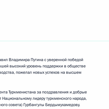
ом ОАЭ Мухаммедом Аль
ахрейна Хамадом Бен Исой
авил Владимира Путина с уверенной победой
ившей высокий уровень поддержки в обществе
оводства, пожелал новых успехов на высшем
нта Туркменистана за поздравления и добрые
министром Индии Нарендрой
т Национальному лидеру туркменского народа,
ого совета) Гурбангулы Бердымухамедову.