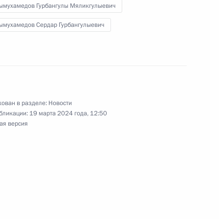
ымухамедов Гурбангулы Мяликгулыевич
 принцем Саудовской Аравии
ымухамедов Сердар Гурбангулыевич
аудом
ом Турции Реджепом Тайипом
ован в разделе:
Новости
бликации:
19 марта 2024 года, 12:50
ая версия
ом Южной Осетии Аланом