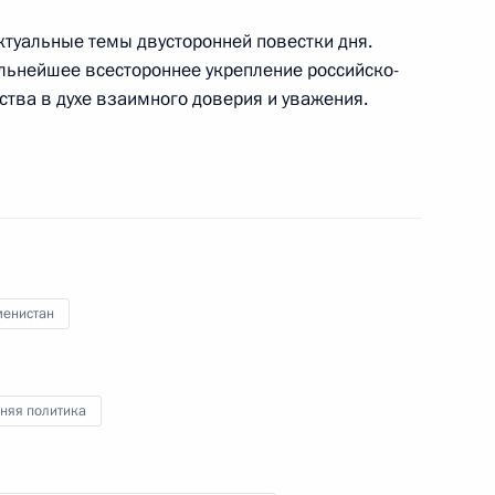
ктуальные темы двусторонней повестки дня.
льнейшее всестороннее укрепление российско-
ства в духе взаимного доверия и уважения.
ом Абхазии Асланом Бжанией
ом Ирана Эбрахимом Раиси
менистан
ом Туркменистана Сердаром
няя политика