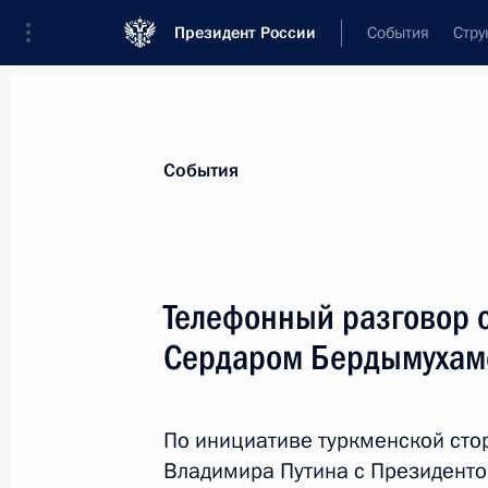
Президент России
События
Стру
Материалы по выбранной теме
События
Внешняя политика,
9136 результат
Телефонный разговор 
Показа
Сердаром Бердымуха
Уполномоченный по правам ребёнк
по воссоединению детей с их семь
По инициативе туркменской сто
Владимира Путина с Президент
21 марта 2024 года, 18:00