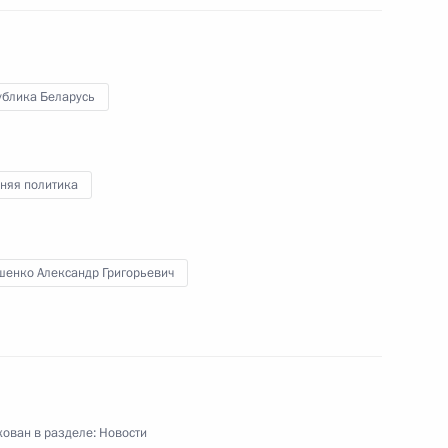
ом Абхазии Асланом Бжанией
ублика Беларусь
няя политика
ом Ирана Эбрахимом Раиси
шенко Александр Григорьевич
ом Туркменистана Сердаром
ован в разделе:
Новости