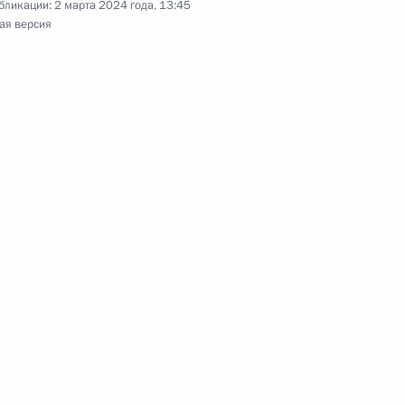
бликации:
2 марта 2024 года, 13:45
ая версия
 принцем Саудовской Аравии
аудом
ом Турции Реджепом Тайипом
ом Южной Осетии Аланом