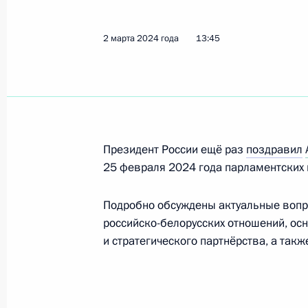
2 марта 2024 года
13:45
Телефонный разговор с Президент
Нахайяном
20 марта 2024 года, 20:30
Президент России ещё раз
поздравил
Телефонный разговор с Королём Б
25 февраля 2024 года парламентских 
Аль Халифой
20 марта 2024 года, 19:50
Подробно обсуждены актуальные вопр
российско-белорусских отношений, ос
и стратегического партнёрства, а та
Телефонный разговор с Премьер-
Моди