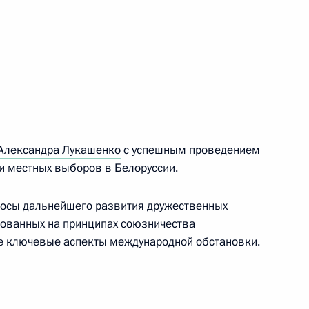
ом ОАЭ Мухаммедом Аль
Александра Лукашенко
с успешным проведением
ахрейна Хамадом Бен Исой
и местных выборов в Белоруссии.
осы дальнейшего развития дружественных
нованных на принципах союзничества
кже ключевые аспекты международной обстановки.
министром Индии Нарендрой