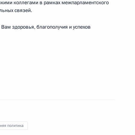
скими коллегами в рамках межпарламентского
льных связей.
 Вам здоровья, благополучия и успехов
ом Абхазии Асланом Бжанией
ом Ирана Эбрахимом Раиси
ом Туркменистана Сердаром
няя политика