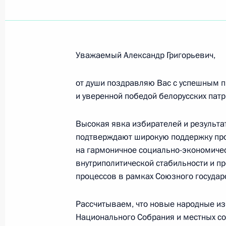
Телефонный разговор с Президент
Нахайяном
Уважаемый Александр Григорьевич,
20 марта 2024 года, 20:30
от души поздравляю Вас с успешным 
и уверенной победой белорусских патр
Телефонный разговор с Королём Б
Высокая явка избирателей и результа
Аль Халифой
подтверждают широкую поддержку пр
на гармоничное социально-экономичес
20 марта 2024 года, 19:50
внутриполитической стабильности и 
процессов в рамках Союзного государ
Телефонный разговор с Премьер-
Рассчитываем, что новые народные из
Моди
Национального Собрания и местных со