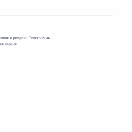
 принцем Саудовской Аравии
аудом
ован в разделе:
Телеграммы
ая версия
ом Турции Реджепом Тайипом
ом Южной Осетии Аланом