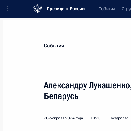
Президент России
События
Стру
Материалы по выбранной теме
События
Внешняя политика,
9136 результат
Александру Лукашенко
Показа
Беларусь
Уполномоченный по правам ребёнк
по воссоединению детей с их семь
26 февраля 2024 года
10:20
Поздравлен
21 марта 2024 года, 18:00