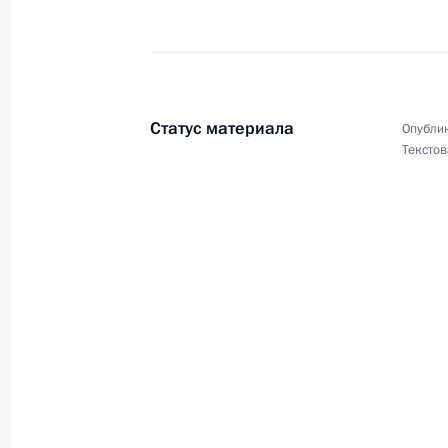
Телефонный разговор с Наследным
Мухаммедом Бен Сальманом Аль С
18 марта 2024 года, 22:40
Статус материала
Опублик
Текстов
Телефонный разговор с Президент
Эрдоганом
18 марта 2024 года, 21:25
Телефонный разговор с Президент
Гаглоевым
18 марта 2024 года, 14:00