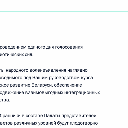
ом ОАЭ Мухаммедом Аль
проведением единого дня голосования
иотических сил.
ахрейна Хамадом Бен Исой
ты народного волеизъявления наглядно
оводимого под Вашим руководством курса
кое развитие Беларуси, обеспечение
продвижение взаимовыгодных интеграционных
ства.
министром Индии Нарендрой
бранники в составе Палаты представителей
ветов различных уровней будут плодотворно