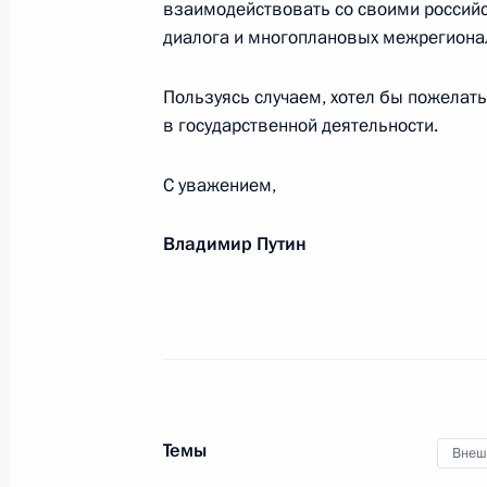
20 марта 2024 года, 11:50
взаимодействовать со своими россий
диалога и многоплановых межрегиона
Пользуясь случаем, хотел бы пожелать
Телефонный разговор с Президент
в государственной деятельности.
19 марта 2024 года, 15:55
С уважением,
Телефонный разговор с Президент
Владимир Путин
19 марта 2024 года, 13:05
Телефонный разговор с Президент
Бердымухамедовым
19 марта 2024 года, 12:50
Темы
Внеш