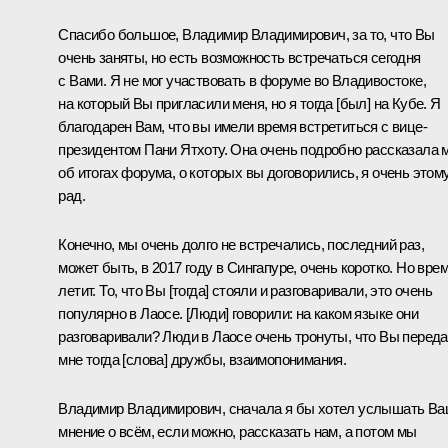
Спасибо большое, Владимир Владимирович, за то, что Вы
очень заняты, но есть возможность встречаться сегодня
с Вами. Я не мог участвовать в форуме во Владивостоке,
на который Вы пригласили меня, но я тогда [был] на Кубе. Я
благодарен Вам, что вы имели время встретиться с вице-
президентом Пани Ятхоту. Она очень подробно рассказала 
об итогах форума, о которых вы договорились, я очень этом
рад.
Конечно, мы очень долго не встречались, последний раз,
может быть, в 2017 году в Сингапуре, очень коротко. Но вре
летит. То, что Вы [тогда] стояли и разговаривали, это очень
популярно в Лаосе. [Люди] говорили: на каком языке они
разговаривали? Люди в Лаосе очень тронуты, что Вы перед
мне тогда [слова] дружбы, взаимопонимания.
Владимир Владимирович, сначала я бы хотел услышать В
мнение о всём, если можно, рассказать нам, а потом мы