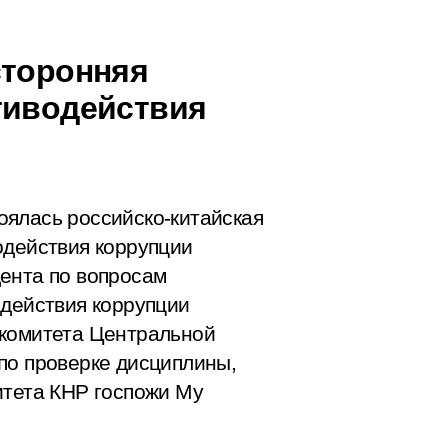
сторонняя
тиводействия
оялась российско-китайская
одействия коррупции
ента по вопросам
одействия коррупции
 комитета Центральной
по проверке дисциплины,
итета КНР госпожи Му