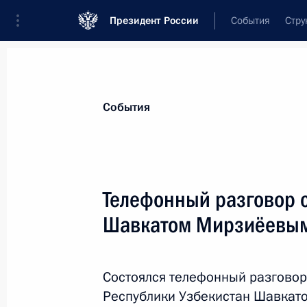
Президент России
События
Стру
Материалы по выбранной теме
События
Внешняя политика,
9136 результат
Телефонный разговор 
Показа
Шавкатом Мирзиёевы
Совещание с постоянными членами
Состоялся телефонный разговор
25 августа 2023 года, 13:20
Республики Узбекистан Шавкат