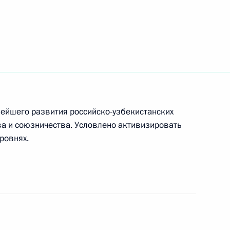
ция стран БРИКС
/аутрич»
ейшего развития российско-узбекистанских
ва и союзничества. Условлено активизировать
ровнях.
ниями для СМИ
роупади Мурму и Премьер-