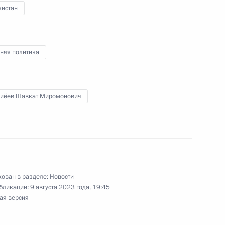
кистан
няя политика
ренном составе
иёев Шавкат Миромонович
ран БРИКС
ован в разделе:
Новости
бликации:
9 августа 2023 года, 19:45
лового форума БРИКС
ая версия