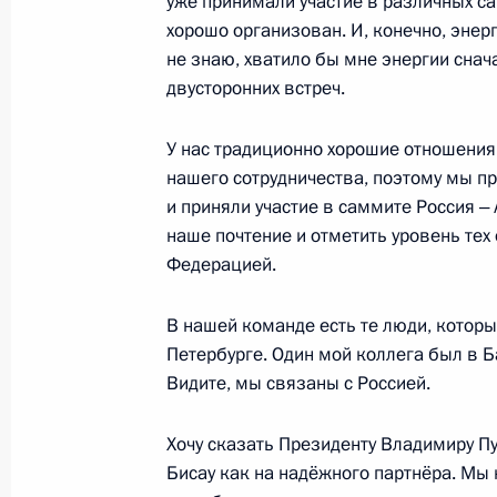
Саммит Россия – Африка
уже принимали участие в различных са
хорошо организован. И, конечно, энер
28 июля 2023 года, 13:50
не знаю, хватило бы мне энергии снач
двусторонних встреч.
Торжественный приём в честь учас
У нас традиционно хорошие отношения 
Россия – Африка
нашего сотрудничества, поэтому мы про
и приняли участие в саммите Россия ‒
27 июля 2023 года, 21:10
наше почтение и отметить уровень тех 
Федерацией.
Встреча с Президентом Уганды Йов
В нашей команде есть те люди, которые
27 июля 2023 года, 19:40
Петербурге. Один мой коллега был в Ба
Видите, мы связаны с Россией.
Хочу сказать Президенту Владимиру Пу
Встреча с Президентом Зимбабве
Бисау как на надёжного партнёра. Мы 
Мнангагвой