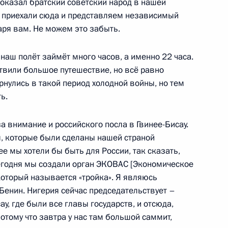
 оказал братский советский народ в нашей
ы приехали сюда и представляем независимый
аря вам. Не можем это забыть.
 наш полёт займёт много часов, а именно 22 часа.
ть предыдущие материалы
твили большое путешествие, но всё равно
рнулись в такой период холодной войны, но тем
ь.
а внимание и российского посла в Гвинее-Бисау.
енно-Морского Флота
ы, которые были сделаны нашей страной
ее мы хотели бы быть для России, так сказать,
егодня мы создали орган ЭКОВАС [Экономическое
который называется «тройка». Я являюсь
 Бенин. Нигерия сейчас председательствует –
у, где были все главы государств, и отсюда,
ные
Официальные
Правовая и
отому что завтра у нас там большой саммит,
сетевые ресурсы
техническая