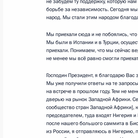
не забудем ту поддержку, которую нам
27 июля 2023 года, 19:00
борьбе за независимость. Сегодня м
народ. Мы стали этим народом благод
Мы приехали сюда и не побоялись, что
Показа
Мы были в Испании и в Турции, осущес
приехали. Понимаем, что мы сейчас ве
не менее мы всё равно смогли приехат
Господин Президент, я благодарю Вас з
Встреча с военнослужащими Во
Мы уже получили ответы на те запрос
26 июля 2026 года
на встрече в прошлом году. Тем не мен
дверью на рынок Западной Африки. С
сообщество стран Западной Африки], 
председателем, туда входят Нигерия и
после нашего большого саммита в Биса
Разделы сайта
Информацион
из России, я отправляюсь в Нигерию, п
Президента
ресурсы