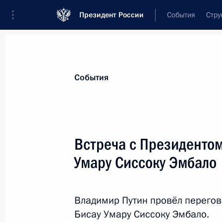
Президент России
События
Стру
Материалы по выбранной теме
События
Внешняя политика,
9136 результат
Встреча с Президентом
Показа
Умару Сиссоку Эмбало
Подписан закон о ратификации Пр
Россией и Венгрией о предоставле
Владимир Путин провёл перегов
финансирования строительства ат
Бисау Умару Сиссоку Эмбало.