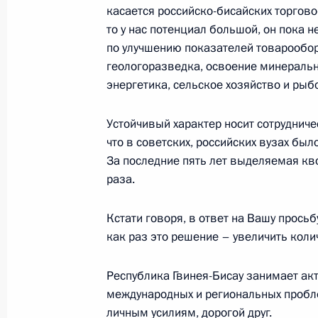
касается российско-бисайских торгов
то у нас потенциал большой, он пока 
Встреча с Президентом Камеруна 
по улучшению показателей товарообор
геологоразведка, освоение минеральн
28 июля 2023 года, 21:50
энергетика, сельское хозяйство и рыб
Устойчивый характер носит сотруднич
Встреча с Председателем Президен
что в советских, российских вузах бы
Мухаммедом Менфи
За последние пять лет выделяемая кво
28 июля 2023 года, 21:30
раза.
Кстати говоря, в ответ на Вашу прось
как раз это решение – увеличить колич
Встреча с Президентом ЦАР Фостен
28 июля 2023 года, 20:45
Республика Гвинея-Бисау занимает ак
международных и региональных пробле
личным усилиям, дорогой друг.