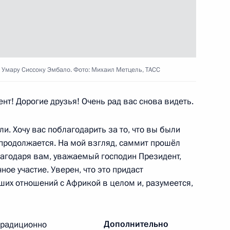
о периода Мали Ассими
 Умару Сиссоку Эмбало. Фото: Михаил Метцель, ТАСС
т! Дорогие друзья! Очень рад вас снова видеть.
 Гвинея-Бисау Умару Сиссоку
и. Хочу вас поблагодарить за то, что вы были
 продолжается. На мой взгляд, саммит прошёл
лагодаря вам, уважаемый господин Президент,
ое участие. Уверен, что это придаст
их отношений с Африкой в целом и, разумеется,
о периода Республики
Дополнительно
традиционно