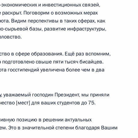
о-экономических и инвестиционных связей,
не раскрыт. Поговорим о возможных мерах
Полем Бийя
ота. Видим перспективы в таких сферах, как
о-сырьевой базы, развитие инфраструктуры,
оловство.
ество в сфере образования. Ещё раз вспомним,
тского совета Ливии
ло подготовлено свыше пяти тысяч бисайцев.
та госстипендий увеличена более чем в два
бу, уважаемый господин Президент, мы приняли
ество [мест] для ваших студентов до 75.
ом Туадерой
тивную позицию в решении актуальных
м. Это в значительной степени благодаря Вашим