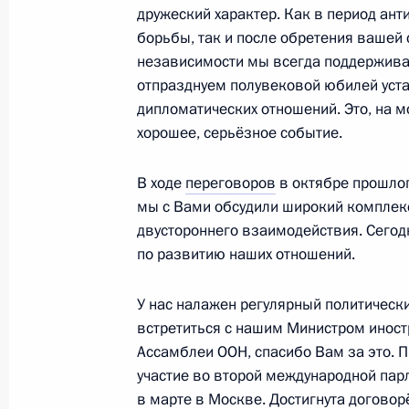
29 июля 2023 года, 14:40
дружеский характер. Как в период ан
борьбы, так и после обретения вашей 
независимости мы всегда поддерживал
отпразднуем полувековой юбилей уст
Встреча с Президентом ЮАР Сири
дипломатических отношений. Это, на м
29 июля 2023 года, 13:30
хорошее, серьёзное событие.
В ходе
переговоров
в октябре прошлог
мы с Вами обсудили широкий комплек
Встреча с главами делегаций афри
двустороннего взаимодействия. Сегод
по украинской проблематике
по развитию наших отношений.
28 июля 2023 года, 23:40
У нас налажен регулярный политическ
встретиться с нашим Министром иностр
Встреча с Президентом Сенегала 
Ассамблеи ООН, спасибо Вам за это. 
участие во второй международной па
28 июля 2023 года, 22:30
в марте в Москве. Достигнута договор