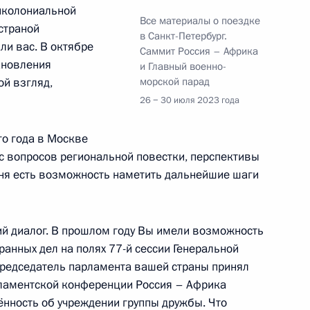
тиколониальной
Все материалы о поездке
страной
в Санкт-Петербург.
и вас. В октябре
Саммит Россия – Африка
ановления
и Главный военно-
лом Рамафозой
ой взгляд,
морской парад
26 − 30 июля 2023 года
о года в Москве
с вопросов региональной повестки, перспективы
канских государств
ня есть возможность наметить дальнейшие шаги
ий диалог. В прошлом году Вы имели возможность
анных дел на полях 77-й сессии Генеральной
Макки Саллом
Председатель парламента вашей страны принял
рламентской конференции Россия – Африка
ённость об учреждении группы дружбы. Что