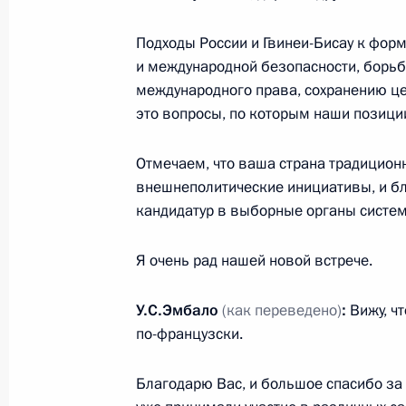
Встреча с Президентом Эритреи И
Подходы России и Гвинеи-Бисау к фо
28 июля 2023 года, 19:55
и международной безопасности, борь
международного права, сохранению ц
это вопросы, по которым наши позици
Заявления Президента России и Пр
союза для СМИ
Отмечаем, что ваша страна традицион
внешнеполитические инициативы, и б
28 июля 2023 года, 19:25
кандидатур в выборные органы систе
Я очень рад нашей новой встрече.
Заключительное слово Владимира 
заседании саммита Россия – Афри
У.С.Эмбало
(как переведено)
:
Вижу, ч
28 июля 2023 года, 18:55
по-французски.
Благодарю Вас, и большое спасибо за