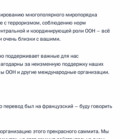
сайясом Афеворки
рмированию многополярного миропорядка
бе с терроризмом, соблюдению норм
ентральной и координирующей роли ООН – всё
и очень близки с вашими.
едседателя Африканского
но поддерживает важные для нас
лагодарны за неизменную поддержку наших
мы ООН и другие международные организации.
Путина на втором пленарном
ка
то перевод был на французский – буду говорить
 организацию этого прекрасного саммита. Мы