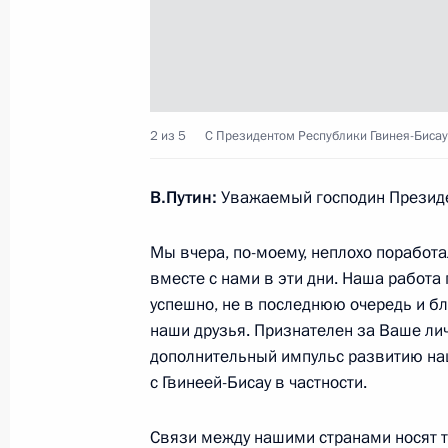
29 июля 2023 года, 19:20
Встреча с Президентом переходног
Гойтой
2 из 5
С Президентом Республики Гвинея-Бисау
29 июля 2023 года, 17:15
В.Путин:
Уважаемый господин Президен
Встреча с Президентом Республики
Мы вчера, по-моему, неплохо поработал
Эмбало
вместе с нами в эти дни. Наша работа
успешно, не в последнюю очередь и б
29 июля 2023 года, 15:40
наши друзья. Признателен за Ваше личн
дополнительный импульс развитию наш
с Гвинеей-Бисау в частности.
Встреча с Президентом переходног
Буркина-Фасо Ибраимом Траоре
Связи между нашими странами носят 