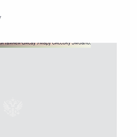
г
глашения между Россией
тавительств таможенных служб
 Конго Дени Сассу-Нгессо