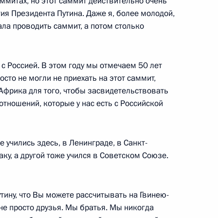
ммитах, но этот саммит действительно очень
гия Президента Путина. Даже я, более молодой,
ала проводить саммит, а потом столько
тников второго саммита
с Россией. В этом году мы отмечаем 50 лет
сто не могли не приехать на этот саммит,
 Африка для того, чтобы засвидетельствовать
отношений, которые у нас есть с Российской
ери Кагутой Мусевени
 учились здесь, в Ленинграде, в Санкт-
ку, а другой тоже учился в Советском Союзе.
тину, что Вы можете рассчитывать на Гвинею-
 Эммерсоном Дамбудзо
не просто друзья. Мы братья. Мы никогда