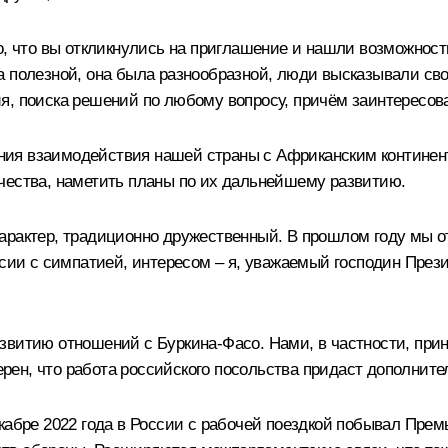
о, что вы откликнулись на приглашение и нашли возможност
а полезной, она была разнообразной, люди высказывали сво
я, поиска решений по любому вопросу, причём заинтересова
ия взаимодействия нашей страны с Африканским континент
чества, наметить планы по их дальнейшему развитию.
арактер, традиционно дружественный. В прошлом году мы 
ссии с симпатией, интересом – я, уважаемый господин През
звитию отношений с Буркина-Фасо. Нами, в частности, при
Уверен, что работа российского посольства придаст дополн
кабре 2022 года в России с рабочей поездкой побывал Прем