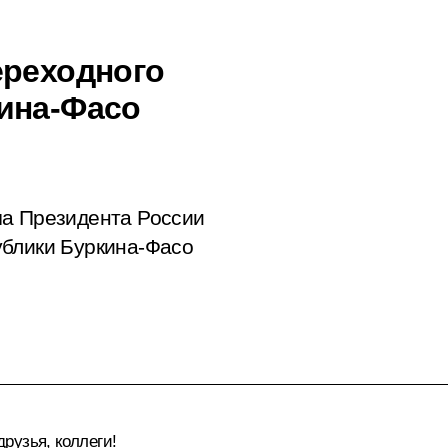
ереходного
ина-Фасо
ча Президента России
ублики Буркина-Фасо
рузья, коллеги!