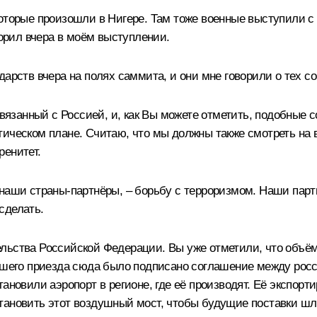
оторые произошли в Нигере. Там тоже военные выступили с 
ворил вчера в моём выступлении.
дарств вчера на полях саммита, и они мне говорили о тех с
 связанный с Россией, и, как Вы можете отметить, подобны
тическом плане. Считаю, что мы должны также смотреть на 
ренитет.
наши страны-партнёры, – борьбу с терроризмом. Наши партн
сделать.
ельства Российской Федерации. Вы уже отметили, что объё
 нашего приезда сюда было подписано соглашение между ро
тановили аэропорт в регионе, где её производят. Её экспор
тановить этот воздушный мост, чтобы будущие поставки шл