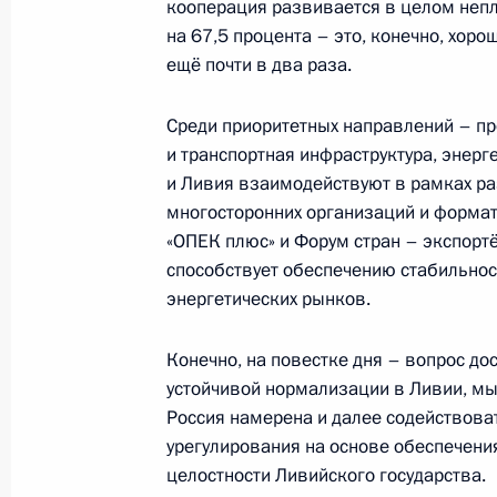
кооперация развивается в целом непл
29 июля 2023 года, 14:40
на 67,5 процента – это, конечно, хор
ещё почти в два раза.
Встреча с Президентом ЮАР Сири
Среди приоритетных направлений – 
и транспортная инфраструктура, энерг
29 июля 2023 года, 13:30
и Ливия взаимодействуют в рамках р
многосторонних организаций и форма
«ОПЕК плюс» и Форум стран – экспортё
Встреча с главами делегаций афри
способствует обеспечению стабильно
по украинской проблематике
энергетических рынков.
28 июля 2023 года, 23:40
Конечно, на повестке дня – вопрос до
устойчивой нормализации в Ливии, мы 
Россия намерена и далее содействов
Встреча с Президентом Сенегала 
урегулирования на основе обеспечения
28 июля 2023 года, 22:30
целостности Ливийского государства.