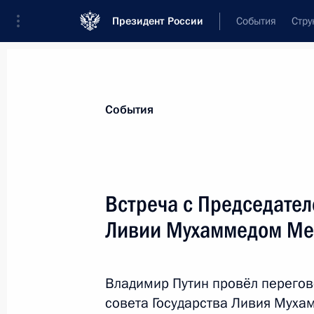
Президент России
События
Стру
Материалы по выбранной теме
События
Внешняя политика,
9136 результат
Встреча с Председател
Показа
Ливии Мухаммедом М
Подписан закон о ратификации Пр
Россией и Венгрией о предоставле
Владимир Путин провёл перегов
финансирования строительства ат
совета Государства Ливия Мух