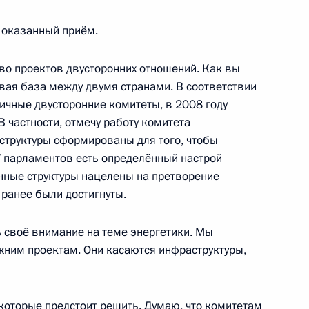
сайясом Афеворки
 оказанный приём.
тво проектов двусторонних отношений. Как вы
овая база между двумя странами. В соответствии
едседателя Африканского
ичные двусторонние комитеты, в 2008 году
 частности, отмечу работу комитета
е структуры сформированы для того, чтобы
У парламентов есть определённый настрой
енные структуры нацелены на претворение
 ранее были достигнуты.
Путина на втором пленарном
ка
ь своё внимание на теме энергетики. Мы
ежним проектам. Они касаются инфраструктуры,
которые предстоит решить. Думаю, что комитетам