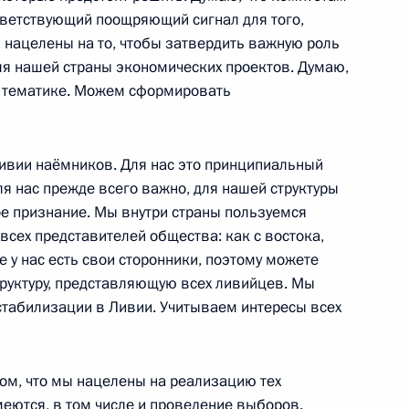
оответствующий поощряющий сигнал для того,
 нацелены на то, чтобы затвердить важную роль
ля нашей страны экономических проектов. Думаю,
ой тематике. Можем сформировать
тников второго саммита
ивии наёмников. Для нас это принципиальный
ля нас прежде всего важно, для нашей структуры
е признание. Мы внутри страны пользуемся
всех представителей общества: как с востока,
ери Кагутой Мусевени
не у нас есть свои сторонники, поэтому можете
труктуру, представляющую всех ливийцев. Мы
табилизации в Ливии. Учитываем интересы всех
 Эммерсоном Дамбудзо
том, что мы нацелены на реализацию тех
меются, в том числе и проведение выборов.