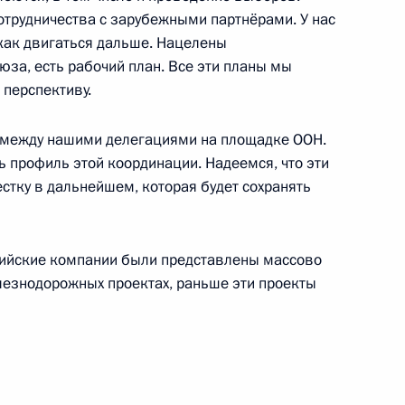
отрудничества с зарубежными партнёрами. У нас
 как двигаться дальше. Нацелены
юза, есть рабочий план. Все эти планы мы
перспективу.
и региональных организаций
 между нашими делегациями на площадке ООН.
 профиль этой координации. Надеемся, что эти
стку в дальнейшем, которая будет сохранять
 Бурунди Эваристом
сийские компании были представлены массово
елезнодорожных проектах, раньше эти проекты
 Филипе Жасинту Ньюси