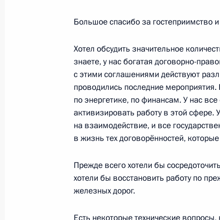
Встреча с Президентом Эритреи И
Большое спасибо за гостеприимство и
28 июля 2023 года, 19:55
Хотел обсудить значительное количес
знаете, у нас богатая договорно-прав
Заявления Президента России и Пр
с этими соглашениями действуют разл
союза для СМИ
проводились последние мероприятия. В
по энергетике, по финансам. У нас вс
28 июля 2023 года, 19:25
активизировать работу в этой сфере. 
на взаимодействие, и все государств
в жизнь тех договорённостей, которые
Заключительное слово Владимира 
заседании саммита Россия – Афри
Прежде всего хотели бы сосредоточит
28 июля 2023 года, 18:55
хотели бы восстановить работу по пр
железных дорог.
Есть некоторые технические вопросы, 