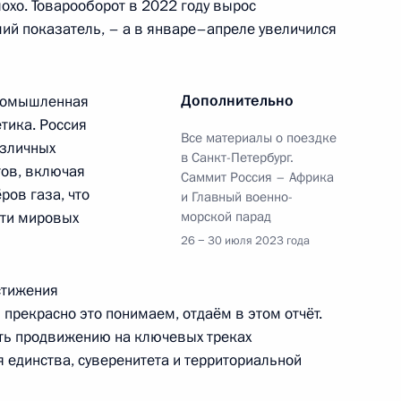
охо. Товарооборот в 2022 году вырос
оший показатель, – а в январе–апреле увеличился
лом Рамафозой
Дополнительно
промышленная
етика. Россия
Все материалы о поездке
азличных
в Санкт-Петербург.
тов, включая
Саммит Россия – Африка
ров газа, что
и Главный военно-
канских государств
сти мировых
морской парад
26 − 30 июля 2023 года
стижения
прекрасно это понимаем, отдаём в этом отчёт.
ать продвижению на ключевых треках
Макки Саллом
 единства, суверенитета и территориальной