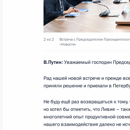
29 июля 2023 года, 19:20
Встреча с Президентом переходног
Гойтой
2 из 2
Встреча с Председателем Президентског
«Новости»
29 июля 2023 года, 17:15
В.Путин:
Уважаемый господин Председ
Встреча с Президентом Республики
Рад нашей новой встрече и прежде все
Эмбало
приняли решение и приехали в Петерб
29 июля 2023 года, 15:40
Не буду ещё раз возвращаться к тому,
но хотел бы отметить, что Ливия – та
Встреча с Президентом переходног
многолетний опыт продуктивной совме
Буркина-Фасо Ибраимом Траоре
нашего взаимодействия далеко не исч