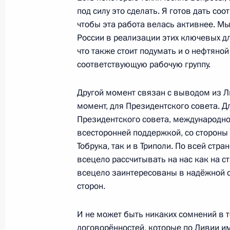
Саммит Россия – Африка
под силу это сделать. Я готов дать с
28 июля 2023 года, 13:50
чтобы эта работа велась активнее. Мы
России в реализации этих ключевых д
что также стоит подумать и о нефтян
соответствующую рабочую группу.
Торжественный приём в честь учас
Россия – Африка
Другой момент связан с выводом из Л
27 июля 2023 года, 21:10
момент, для Президентского совета. Д
Президентского совета, международно
всесторонней поддержкой, со стороны 
Встреча с Президентом Уганды Йов
Тобрука, так и в Триполи. По всей стра
всецело рассчитывать на нас как на с
27 июля 2023 года, 19:40
всецело заинтересованы в надёжной с
сторон.
Встреча с Президентом Зимбабве
И не может быть никаких сомнений в 
Мнангагвой
договорённостей, которые по Ливии и