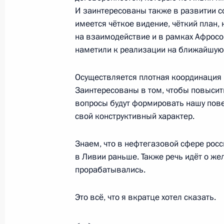
И заинтересованы также в развитии с
27 июля 2023 года, 19:00
имеется чёткое видение, чёткий план,
на взаимодействие и в рамках Афросо
наметили к реализации на ближайшую 
Рабочий завтрак с руководителям
Африки
Осуществляется плотная координация
27 июля 2023 года, 18:15
Заинтересованы в том, чтобы повысить
вопросы будут формировать нашу пове
свой конструктивный характер.
Встреча с Президентом Республики
Знаем, что в нефтегазовой сфере рос
Ндайишимийе
в Ливии раньше. Также речь идёт о ж
27 июля 2023 года, 15:40
прорабатывались.
Это всё, что я вкратце хотел сказать.
Встреча с Президентом Мозамбика