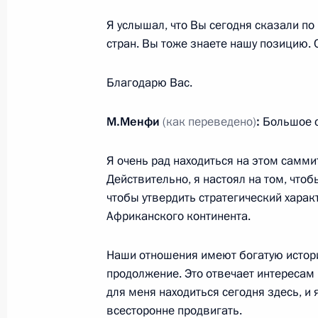
Я услышал, что Вы сегодня сказали по
Встреча с Президентом Камеруна 
стран. Вы тоже знаете нашу позицию. 
28 июля 2023 года, 21:50
Благодарю Вас.
М.Менфи
(как переведено)
:
Большое с
Встреча с Председателем Президен
Мухаммедом Менфи
Я очень рад находиться на этом самми
28 июля 2023 года, 21:30
Действительно, я настоял на том, что
чтобы утвердить стратегический харак
Африканского континента.
Встреча с Президентом ЦАР Фостен
Наши отношения имеют богатую историю
28 июля 2023 года, 20:45
продолжение. Это отвечает интересам 
для меня находиться сегодня здесь, и 
всесторонне продвигать.