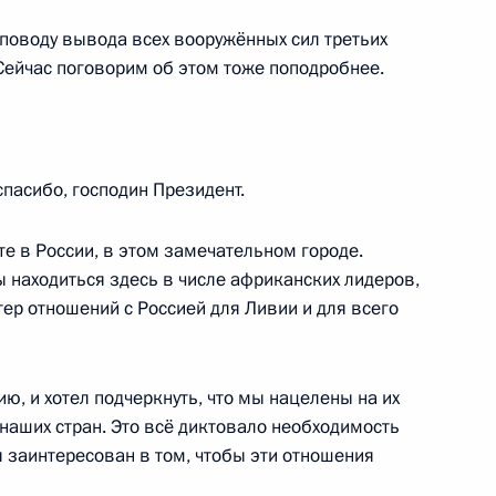
 поводу вывода всех вооружённых сил третьих
Полем Бийя
Сейчас поговорим об этом тоже поподробнее.
пасибо, господин Президент.
тского совета Ливии
те в России, в этом замечательном городе.
бы находиться здесь в числе африканских лидеров,
тер отношений с Россией для Ливии и для всего
ом Туадерой
, и хотел подчеркнуть, что мы нацелены на их
наших стран. Это всё диктовало необходимость
я заинтересован в том, чтобы эти отношения