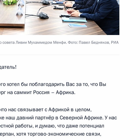
о периода Мали Ассими
о совета Ливии Мухаммедом Менфи. Фото: Павел Бедняков, РИА
атель!
 Гвинея-Бисау Умару Сиссоку
го хотел бы поблагодарить Вас за то, что Вы
ург на саммит Россия – Африка.
 что нас связывает с Африкой в целом,
кже наш давний партнёр в Северной Африке. У нас
о периода Республики
стной работы, и думаю, что даже потенциал
ерпан, хотя торгово-экономические связи,