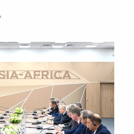
г
глашения между Россией
тавительств таможенных служб
 Конго Дени Сассу-Нгессо