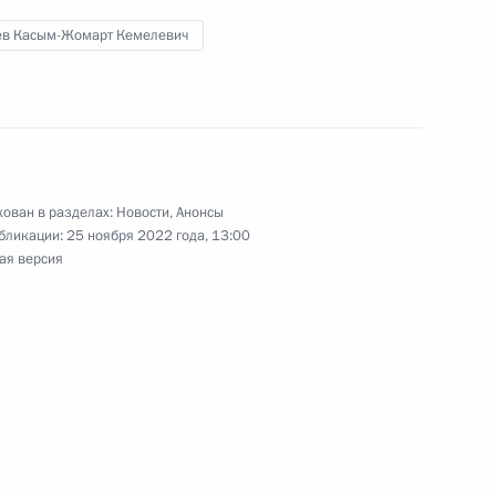
ев Касым-Жомарт Кемелевич
ества России и Казахстана
ован в разделах:
Новости
,
Анонсы
том Азербайджана Ильхамом
бликации:
25 ноября 2022 года, 13:00
ая версия
 Совета Безопасности