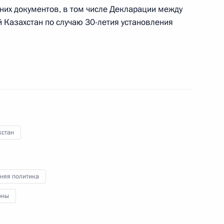
них документов, в том числе Декларации между
 Казахстан по случаю 30-летия установления
ом Узбекистана Шавкатом
м IV Российско-китайского
хстан
няя политика
оны
ры