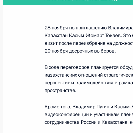
5 декабря 2022 года, 13:10
28 ноября по приглашению Владимира
Телефонный разговор с Федераль
Казахстан
Касым-Жомарт Токаев
. Эт
Олафом Шольцем
визит после переизбрания на должнос
20 ноября досрочных выборов.
2 декабря 2022 года, 13:55
В ходе переговоров планируется обсу
казахстанских отношений стратегическ
Телефонный разговор с Президент
перспективы взаимодействия в рамка
Лукашенко
пространстве.
2 декабря 2022 года, 11:40
Кроме того, Владимир Путин и Касым-
видеоконференции к участникам плена
сотрудничества России и Казахстана, 
Си Цзиньпину, Председателю Китай