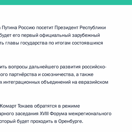
 Путина Россию посетит Президент Республики
ным канцлером Германии
о будет его первый официальный зарубежный
ть главы государства по итогам состоявшихся
дить вопросы дальнейшего развития российско-
ого партнёрства и союзничества, а также
ом Белоруссии Александром
х интеграционных объединений на евразийском
Жомарт Токаев обратятся в режиме
рного заседания XVIII Форума межрегионального
который будет проходить в Оренбурге.
ской Народной Республики