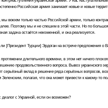
и контрнаступления украинской армии. У нас наступательны
остепенно Российская армия занимает новые и новые террит
мы воюем только частью Российской армии, только контракт
алее. Поэтому мы и не спешим в этой части. Но по большом
вная задача остаётся неизменной, и она реализуется.
и [Президент Турции] Эрдоган на встрече предложения о В
а протяжении длительного времени, в этом нет ничего плохо
решению продовольственного вопроса. Вывоз украинского зер
ит серьёзный вклад в решение ряда серьёзных вопросов, воз
м Зеленским, полагая, что она может привести к какому-то п
 диалог с Украиной, если он возможен?