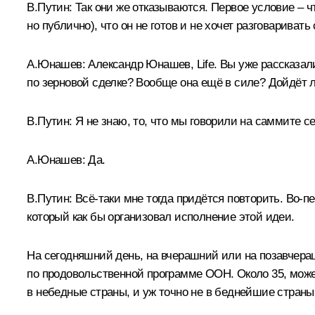
В.Путин:
Так они же отказываются. Первое условие – чт
но публично), что он не готов и не хочет разговаривать 
А.Юнашев:
Александр Юнашев, Life. Вы уже рассказали
по зерновой сделке? Вообще она ещё в силе? Дойдёт 
В.Путин:
Я не знаю, то, что мы говорили на саммите се
А.Юнашев:
Да.
В.Путин:
Всё-таки мне тогда придётся повторить. Во-п
который как бы организовал исполнение этой идеи.
На сегодняшний день, на вчерашний или на позавчераш
по продовольственной программе ООН. Около 35, может
в небедные страны, и уж точно не в беднейшие стран