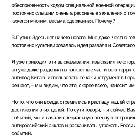
обеспокоенность ходом специальной военной операции
постоянно слышим очень агрессивные заявления о том,
кажется многим, весьма сдержанная. Почему?
В.Путин:
Здесь нет ничего нового. Мне даже, честно г
постоянно культивировалась идея развала и Советского
Я уже приводил эти высказывания, изыскания некоторы
он уже даже разделил на конкретные части всю террит
антипод Китаю, использовать её как инструмент в борь
решают, – мы видим, что это, скорее всего, наносит 
Но то, что они всегда стремились к распаду нашей стр
достижения этих целей. По сути говоря, – я сейчас Ва
событий, мы и начали специальную военную операцию.
антироссийский анклав и раскачивать, угрожать Росси
событий.