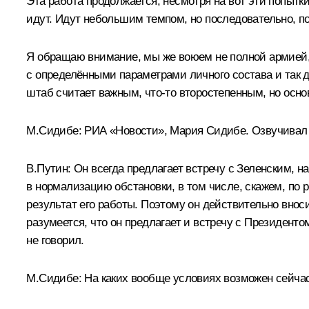
Эта работа продолжается, несмотря на вот эти попытк
идут. Идут небольшим темпом, но последовательно, п
Я обращаю внимание, мы же воюем не полной армией, 
с определёнными параметрами личного состава и так д
штаб считает важным, что-то второстепенным, но осно
М.Сидибе:
РИА «Новости», Мария Сидибе. Озвучивал л
В.Путин:
Он всегда предлагает встречу с Зеленским, н
в нормализацию обстановки, в том числе, скажем, по 
результат его работы. Поэтому он действительно внос
разумеется, что он предлагает и встречу с Президенто
не говорил.
М.Сидибе:
На каких вообще условиях возможен сейчас