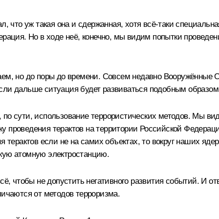
л, что уж такая она и сдержанная, хотя всё-таки специальна
рация. Но в ходе неё, конечно, мы видим попытки проведени
аем, но до поры до времени. Совсем недавно Вооружённые 
сли дальше ситуация будет развиваться подобным образом, 
Это, по сути, использование террористических методов. Мы 
 проведения терактов на территории Российской Федерации,
ия терактов если не на самих объектах, то вокруг наших яд
скую атомную электростанцию.
ё, чтобы не допустить негативного развития событий. И отве
личаются от методов терроризма.