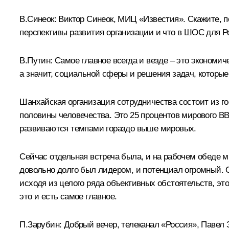
В.Синеок:
Виктор Синеок, МИЦ «Известия». Скажите, п
перспективы развития организации и что в ШОС для Р
В.Путин:
Самое главное всегда и везде – это экономи
а значит, социальной сферы и решения задач, которы
Шанхайская организация сотрудничества состоит из го
половины человечества. Это 25 процентов мирового ВВП
развиваются темпами гораздо выше мировых.
Сейчас отдельная встреча была, и на рабочем обеде 
довольно долго был лидером, и потенциал огромный. О
исходя из целого ряда объективных обстоятельств, это
это и есть самое главное.
П.Зарубин:
Добрый вечер, телеканал «Россия», Павел З