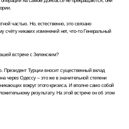
е операции на самом Донбассе не прекращаются, они
ории.
ной частью. Но, естественно, это связано
у счёту никаких изменений нет, что-то Генеральный
ашей встрече с Зеленским?
го. Президент Турции вносит существенный вклад
на через Одессу – это же в значительной степени
никающих вокруг этого кризиса. И вполне само собой
оложительному результату. На этой встрече он об этом