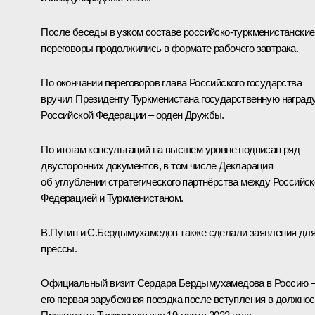
После беседы в узком составе российско-туркменистанские
переговоры продолжились в формате рабочего завтрака.
По окончании переговоров глава Российского государства
вручил
Президенту Туркменистана государственную наград
Российской Федерации – орден Дружбы.
По итогам консультаций на высшем уровне подписан
ряд
двусторонних документов
, в том числе
Декларация
об углублении стратегического партнёрства между Российск
Федерацией и Туркменистаном.
В.Путин и С.Бердымухамедов также сделали
заявления дл
прессы
.
Официальный визит
Сердара Бердымухамедова
в Россию 
его первая зарубежная поездка после вступления в должнос