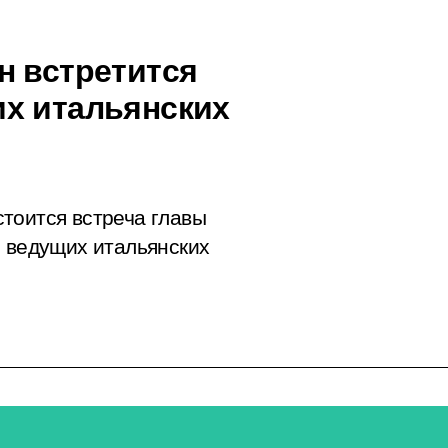
н встретится
х итальянских
тоится встреча главы
и ведущих итальянских