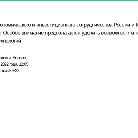
кономического и инвестиционного сотрудничества России и
. Особое внимание предполагается уделить возможностям н
хнологий.
овости
,
Анонсы
 2022 года, 12:05
n.ru/d/67633