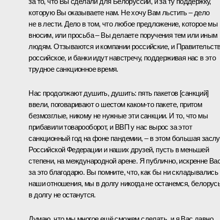
за то, что Вы сделали для Белоруссии, и за ту поддержку,
которую Вы оказываете нам. Не хочу Вам льстить – дело
не в лести. Дело в том, что любое предложение, которое мы
вносим, или просьба – Вы делаете поручения тем или иным
людям. Отзываются и компании российские, и Правительст
российское, и банки идут навстречу, поддерживая нас в это
трудное санкционное время.
Нас продолжают душить, душить: пять пакетов [санкций]
ввели, поговаривают о шестом каком-то пакете, притом
безмозглые, никому не нужные эти санкции. И то, что мы
прибавили товарооборот, и ВВП у нас вырос за этот
санкционный год на фоне пандемии, – в этом большая заслу
Российской Федерации и наших друзей, пусть в меньшей
степени, на международной арене. Я публично, искренне Ва
за это благодарю. Вы помните, что, как бы ни складывались
наши отношения, мы в долгу никогда не останемся, белорус
в долгу не останутся.
Думаю, что мы многое ещё сможем сделать, и я Вас давно