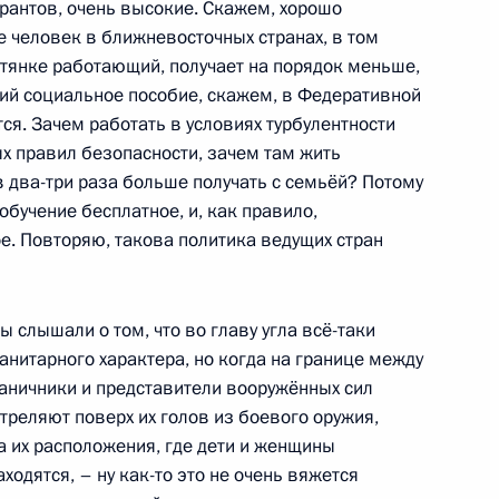
рантов, очень высокие. Скажем, хорошо
 МИД
человек в ближневосточных странах, в том
фтянке работающий, получает на порядок меньше,
ий социальное пособие, скажем, в Федеративной
тся. Зачем работать в условиях турбулентности
х правил безопасности, зачем там жить
а межрегионального
 в два-три раза больше получать с семьёй? Потому
на
и обучение бесплатное, и, как правило,
. Повторяю, такова политика ведущих стран
министром Армении Николом
ы слышали о том, что во главу угла всё-таки
нитарного характера, но когда на границе между
аничники и представители вооружённых сил
треляют поверх их голов из боевого оружия,
а их расположения, где дети и женщины
одятся, – ну как-то это не очень вяжется
ом Белоруссии Александром