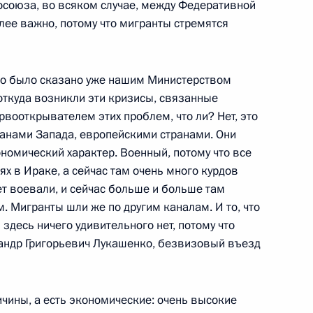
тников СНГ
союза, во всяком случае, между Федеративной
лее важно, потому что мигранты стремятся
что было сказано уже нашим Министерством
глашения с Южной Осетией
откуда возникли эти кризисы, связанные
 для назначения ежемесячной
рвооткрывателем этих проблем, что ли? Нет, это
анами Запада, европейскими странами. Они
ономический характер. Военный, потому что все
ях в Ираке, а сейчас там очень много курдов
ет воевали, и сейчас больше и больше там
м. Мигранты шли же по другим каналам. И то, что
ом Белоруссии Александром
здесь ничего удивительного нет, потому что
сандр Григорьевич Лукашенко, безвизовый въезд
чины, а есть экономические: очень высокие