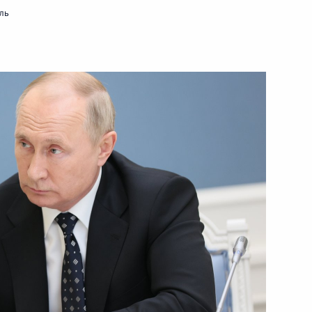
ль
министром Армении Николом
на Шавкатом Мирзиёевым
 Совета Безопасности