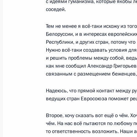
с идеями гуманизма, которые якобы л
Лукашенко
соседей.
16 ноября 2021 года, 15:10
Тем не менее я всё-таки исхожу из тог
Белоруссии, и в интересах европейских
Республики, и других стран, потому ч
Телефонный разговор с Президент
Нужно всё-таки создавать условия для 
Эбрахимом Раиси
и решить проблемы между собой, ведь
как мне сообщил Александр Григорье
16 ноября 2021 года, 13:40
связанным с размещением беженцев, по
Надеюсь, что прямой контакт между р
Телефонный разговор с Президен
ведущих стран Евросоюза поможет реш
Макроном
15 ноября 2021 года, 21:30
Второе, хочу сказать вот ещё о чём. Х
чём. На нас всё пытаются по любому п
то ответственность возложить. Наши 