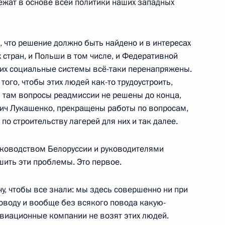
ежат в основе всей политики наших западных
о, что решение должно быть найдено и в интересах
 стран, и Польши в том числе, и Федеративной
то их социальные системы всё-таки перенапряжены.
ом Ирана Сейедом
того, чтобы этих людей как-то трудоустроить,
 там вопросы реадмиссии не решены до конца,
вич Лукашенко, прекращены работы по вопросам,
 строительству лагерей для них и так далее.
уководством Белоруссии и руководителями
том Франции Эммануэлем
ить эти проблемы. Это первое.
очу, чтобы все знали: мы здесь совершенно ни при
оводу и вообще без всякого повода какую-
авиационные компании не возят этих людей.