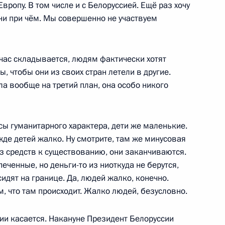
ропу. В том числе и с Белоруссией. Ещё раз хочу
ни при чём. Мы совершенно не участвуем
час складывается, людям фактически хотят
ей обязанности
, чтобы они из своих стран летели в другие.
Ангелой Меркель
ла вообще на третий план, она особо никого
сы гуманитарного характера, дети же маленькие.
участие в саммите АТЭС
жде детей жалко. Ну смотрите, там же минусовая
ез средств к существованию, они заканчиваются.
еченные, но деньги-то из ниоткуда не берутся,
идят на границе. Да, людей жалко, конечно.
ом, что там происходит. Жалко людей, безусловно.
ей обязанности
Ангелой Меркель
сии касается. Накануне Президент Белоруссии