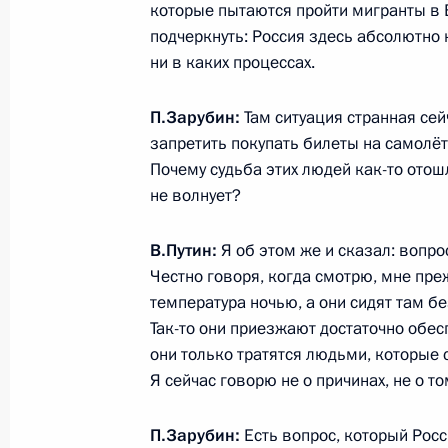
которые пытаются пройти мигранты в Ев
11 ноября 2021 года, 18:40
подчеркнуть: Россия здесь абсолютно 
ни в каких процессах.
П.Зарубин:
Там ситуация странная сей
Телефонный разговор с исполняющ
запретить покупать билеты на самолёты
Федерального канцлера Германии 
Почему судьба этих людей как-то отош
11 ноября 2021 года, 18:30
не волнует?
В.Путин:
Я об этом же и сказал: вопро
12 ноября Владимир Путин примет 
Честно говоря, когда смотрю, мне пре
температура ночью, а они сидят там б
10 ноября 2021 года, 15:30
Так-то они приезжают достаточно обесп
они только тратятся людьми, которые с
Я сейчас говорю не о причинах, не о т
Телефонный разговор с исполняющ
Федерального канцлера Германии 
П.Зарубин:
Есть вопрос, который Рос