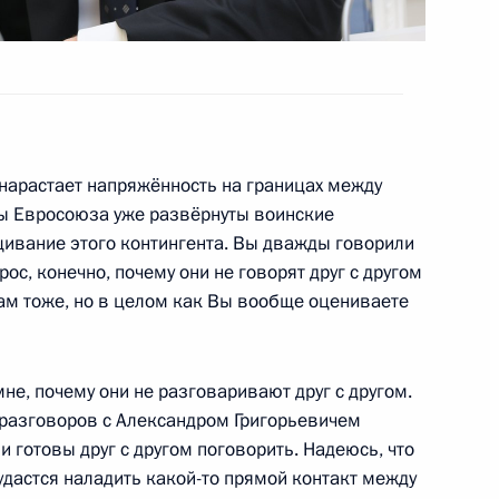
отокола о продлении срока
ельствами России и КНР
арастает напряжённость на границах между
ны Евросоюза уже развёрнуты воинские
глашения о взаимной
щивание этого контингента. Вы дважды говорили
вным вопросам в сфере
ос, конечно, почему они не говорят друг с другом
Вам тоже, но в целом как Вы вообще оцениваете
мне, почему они не разговаривают друг с другом.
из разговоров с Александром Григорьевичем
глашения о Совместном
 готовы друг с другом поговорить. Надеюсь, что
итарного разминирования
удастся наладить какой-то прямой контакт между