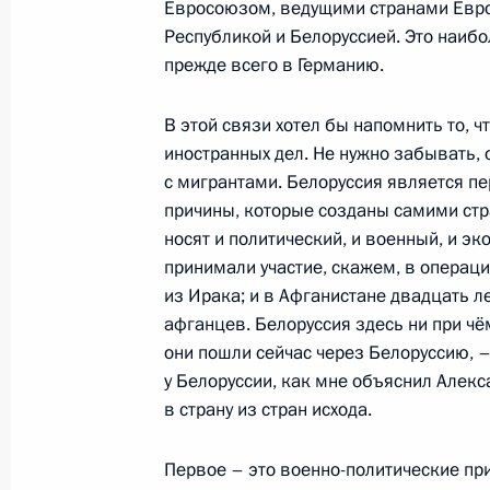
вооружённых сил государств – учас
Евросоюзом, ведущими странами Евро
Республикой и Белоруссией. Это наибо
19 ноября 2021 года, 13:10
прежде всего в Германию.
В этой связи хотел бы напомнить то, 
Подписан закон о ратификации со
иностранных дел. Не нужно забывать, 
о порядке исчисления выслуги лет
с мигрантами. Белоруссия является пе
надбавки военнослужащим
причины, которые созданы самими стр
носят и политический, и военный, и эк
19 ноября 2021 года, 13:00
принимали участие, скажем, в операци
из Ирака; и в Афганистане двадцать л
афганцев. Белоруссия здесь ни при чё
Телефонный разговор с Президент
они пошли сейчас через Белоруссию, – 
Лукашенко
у Белоруссии, как мне объяснил Алек
19 ноября 2021 года, 12:25
в страну из стран исхода.
Первое – это военно-политические при