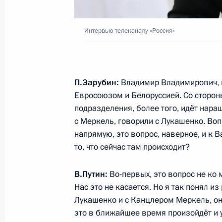
Подписан закон о ратификации пр
действия соглашения между правит
Интервью телеканалу «Россия»
об уведомлениях о пусках ракет
19 ноября 2021 года, 13:30
П.Зарубин:
Владимир Владимирович, н
Евросоюзом и Белоруссией. Со сторо
Подписан закон о ратификации Со
подразделения, более того, идёт нара
правовой помощи по администрати
с Меркель, говорили с Лукашенко. Вопр
напрямую, это вопрос, наверное, и к 
обмена персональными данными
то, что сейчас там происходит?
19 ноября 2021 года, 13:20
В.Путин:
Во-первых, это вопрос не ко 
Нас это не касается. Но я так понял 
Подписан закон о ратификации со
Лукашенко и с Канцлером Меркель, они
инженерном подразделении гуман
это в ближайшее время произойдёт и 