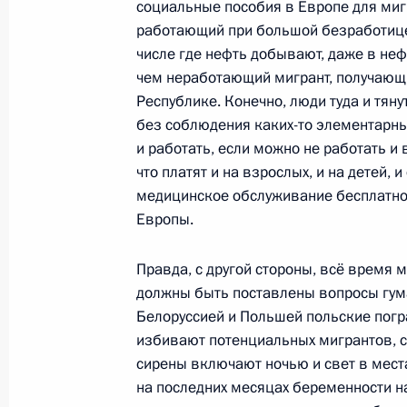
социальные пособия в Европе для миг
Расширенное заседание коллегии
работающий при большой безработице 
18 ноября 2021 года, 16:50
числе где нефть добывают, даже в не
чем неработающий мигрант, получающ
Республике. Конечно, люди туда и тяну
без соблюдения каких-то элементарны
Обращение к участникам II Форум
и работать, если можно не работать и
сотрудничества России и Узбекиста
что платят и на взрослых, и на детей, 
17 ноября 2021 года, 15:20
медицинское обслуживание бесплатное
Европы.
Телефонный разговор с Премьер-
Правда, с другой стороны, всё время м
Пашиняном
должны быть поставлены вопросы гума
Белоруссией и Польшей польские погр
16 ноября 2021 года, 20:05
избивают потенциальных мигрантов, с
сирены включают ночью и свет в мест
на последних месяцах беременности нах
Телефонный разговор с Президент