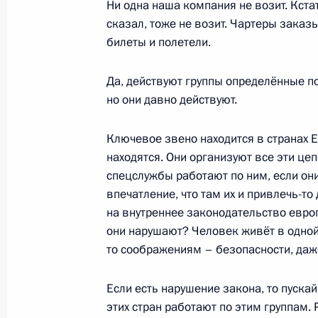
Ни одна наша компания не возит. Кста
Телефонный разговор с Президент
сказал, тоже не возит. Чартеры зака
Сиси
билеты и полетели.
15 ноября 2021 года, 12:40
Да, действуют группы определённые п
но они давно действуют.
Интервью телеканалу «Россия»
Ключевое звено находится в странах Е
13 ноября 2021 года, 11:15
находятся. Они организуют все эти це
спецслужбы работают по ним, если они
впечатление, что там их и привлечь-то
Саммит АТЭС
на внутреннее законодательство европе
они нарушают? Человек живёт в одной 
12 ноября 2021 года, 16:40
то соображениям – безопасности, да
Если есть нарушение закона, то пуска
Телефонный разговор с Президент
этих стран работают по этим группам. 
Фернандесом