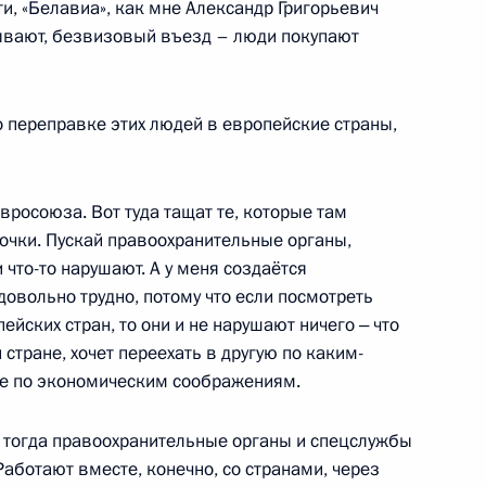
ти, «Белавиа», как мне Александр Григорьевич
ом Египта Абдельфаттахом
зывают, безвизовый въезд – люди покупают
о переправке этих людей в европейские страны,
вросоюза. Вот туда тащат те, которые там
почки. Пускай правоохранительные органы,
 что-то нарушают. А у меня создаётся
 довольно трудно, потому что если посмотреть
йских стран, то они и не нарушают ничего ‒ что
стране, хочет переехать в другую по каким-
же по экономическим соображениям.
й тогда правоохранительные органы и спецслужбы
ом Аргентины Альберто
Работают вместе, конечно, со странами, через