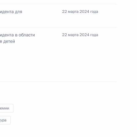
дному художнику СССР,
идента для
22 марта 2024 года
удожеств
идента в области
22 марта 2024 года
я детей
ультуры России – Китая
нарного заседания IX Санкт-
льтурного форума
ремии
тура