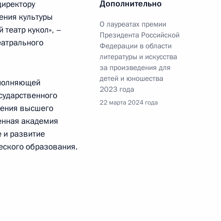
Дополнительно
директору
ения культуры
О лауреатах премии
 театр кукол», –
Президента Российской
еатрального
Федерации в области
 развития образовательных
литературы и искусства
овательные программы
за произведения для
радиций и ценностей
детей и юношества
сполняющей
2023 года
сударственного
22 марта 2024 года
дения высшего
енная академия
е и развитие
еского образования.
 культурно-образовательного