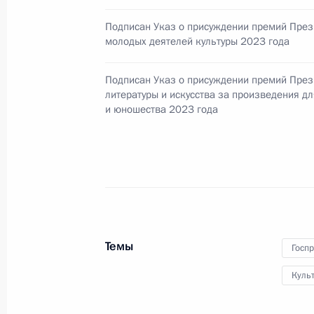
Зурабу Церетели, скульптору, наро
Подписан Указ о присуждении премий През
президенту Российской академии х
молодых деятелей культуры 2023 года
4 января 2024 года, 11:00
Подписан Указ о присуждении премий През
литературы и искусства за произведения дл
и юношества 2023 года
Распоряжение о проведении Годов к
3 января 2024 года, 19:00
Перечень поручений по итогам пле
Петербургского международного ку
Темы
Госп
30 декабря 2023 года, 17:00
Куль