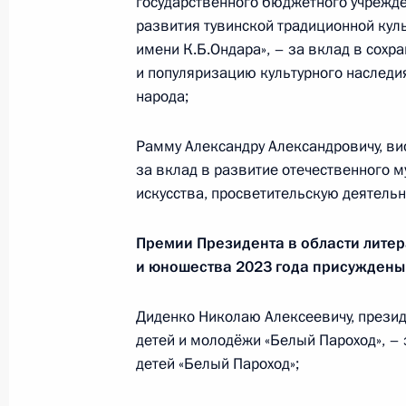
государственного бюджетного учрежде
Участникам, организаторам и гостя
развития тувинской традиционной кул
фестиваля
имени К.Б.Ондара», – за вклад в сохр
и популяризацию культурного наследи
20 марта 2024 года, 15:00
народа;
Рамму Александру Александровичу, ви
Соболезнования родным и близки
за вклад в развитие отечественного 
15 марта 2024 года, 20:45
искусства, просветительскую деятельн
Премии Президента в области литер
и юношества 2023 года присуждены
Внесены изменения в закон о гос
26 февраля 2024 года, 13:40
Диденко Николаю Алексеевичу, прези
детей и молодёжи «Белый Пароход», –
детей «Белый Пароход»;
Встреча с главой Чувашии Олегом