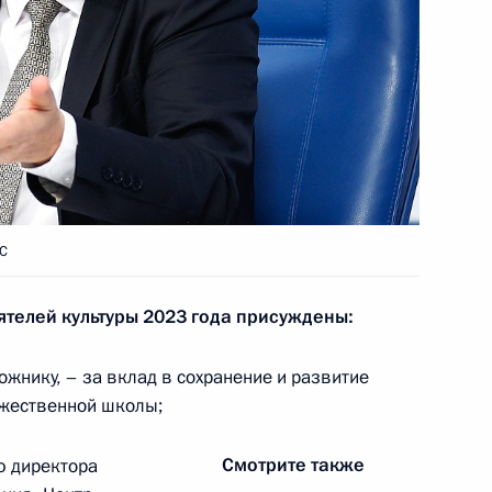
дым деятелям культуры
едания Совета при
ию
СС
телей культуры 2023 года присуждены:
дента для молодых деятелей
етей и юношества 2023 года
жнику, – за вклад в сохранение и развитие
ожественной школы;
Смотрите также
ю директора