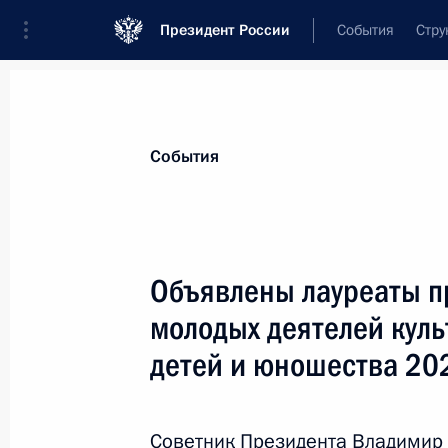
Президент России
События
Стру
Материалы по выбранной теме
События
Культура,
1667 результатов
Объявлены лауреаты п
Показа
молодых деятелей куль
детей и юношества 20
Участникам, организаторам и гост
международного кинофестиваля
Советник Президента Владимир 
19 апреля 2024 года, 19:15