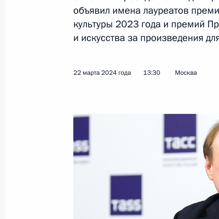
объявил имена лауреатов прем
культуры 2023 года и премий Пр
и искусства за произведения дл
Встреча с Эмиром Кустурицей
2 апреля 2024 года, 18:30
22 марта 2024 года
13:30
Москва
Встреча с работниками культуры Т
27 марта 2024 года, 20:05
Посещение Всероссийского истори
27 марта 2024 года, 18:10