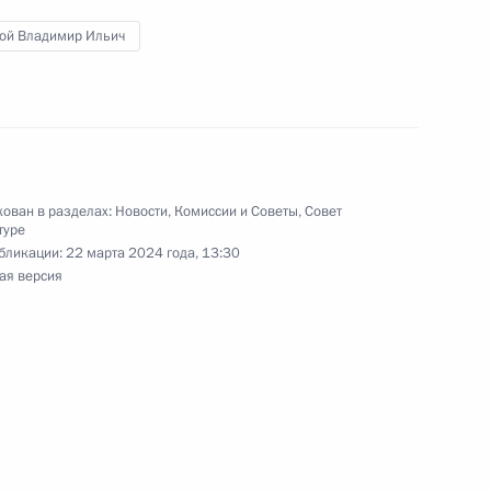
емического
ёзка» имени Н.С.Надеждиной
той Владимир Ильич
дных художественных
ован в разделах:
Новости
,
Комиссии и Советы
,
Совет
туре
бликации:
22 марта 2024 года, 13:30
ая версия
п неделимости собрания