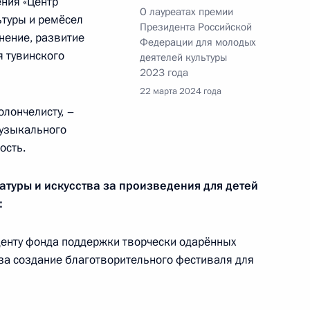
ния «Центр
О лауреатах премии
м XI Транссибирского арт-
ьтуры и ремёсел
Президента Российской
анение, развитие
Федерации для молодых
я тувинского
деятелей культуры
2023 года
22 марта 2024 года
олончелисту, –
м Александра Ширвиндта
музыкального
ость.
атуры и искусства за произведения для детей
:
поддержке кинематографии
денту фонда поддержки творчески одарённых
 за создание благотворительного фестиваля для
 Николаевым