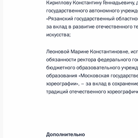
Кириллову Константину Геннадьевичу, 
22 февраля 2024 года, 22:30
государственного автономного учрежд
«Рязанский государственный областной
за вклад в развитие отечественного т
Совещание по вопросам поддержки
искусства;
организаций, реализующих образ
с учётом культурно-исторических т
Леоновой Марине Константиновне, и
российского казачества
обязанности ректора федерального го
бюджетного образовательного учреж
16 февраля 2024 года, 16:00
образования «Московская государств
хореографии», – за вклад в сохранени
традиций отечественного хореографич
Видеопрезентация о строительстве
комплекса в Калининграде
25 января 2024 года, 17:30
Дополнительно