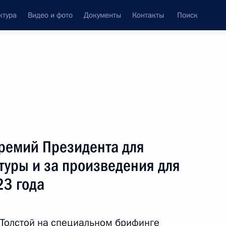
ктура
Видео и фото
Документы
Контакты
Поиск
Все темы
Подписаться на ленту
ремий Президента для
ть следующие материалы
туры и за произведения для
23 года
ям 46-го Московского
Толстой на специальном брифинге