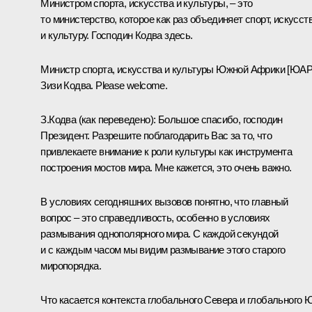
Министром спорта, искусства и культуры, – это
то министерство, которое как раз объединяет спорт, искусст
и культуру. Господин Кодва здесь.
Министр спорта, искусства и культуры Южной Африки [ЮАР
Зизи Кодва. Please welcome.
З.Кодва
(как переведено)
:
Большое спасибо, господин
Президент. Разрешите поблагодарить Вас за то, что
привлекаете внимание к роли культуры как инструмента
построения мостов мира. Мне кажется, это очень важно.
В условиях сегодняшних вызовов понятно, что главный
вопрос – это справедливость, особенно в условиях
размывания однополярного мира. С каждой секундой
и с каждым часом мы видим размывание этого старого
миропорядка.
Что касается контекста глобального Севера и глобального Ю