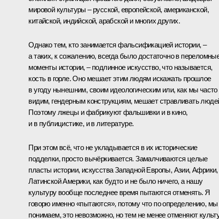
мировой культуры – русской, европейской, американской,
китайской, индийской, арабской и многих других.
Однако тем, кто занимается фальсификацией истории, –
а таких, к сожалению, всегда было достаточно в переломны
моменты истории, – подлинное искусство, что называется,
кость в горле. Оно мешает этим людям искажать прошлое
в угоду нынешним, своим идеологическим или, как мы часто
видим, гендерным конструкциям, мешает стравливать люде
Поэтому лжецы и фабрикуют фальшивки и в кино,
и в публицистике, и в литературе.
При этом всё, что не укладывается в их исторические
подделки, просто вычёркивается. Замалчиваются целые
пласты истории, искусства Западной Европы, Азии, Африки,
Латинской Америки, как будто и не было ничего, а нашу
культуру вообще последнее время пытаются отменять. Я
говорю именно «пытаются», потому что по определению, мы
понимаем, это невозможно, но тем не менее отменяют культу