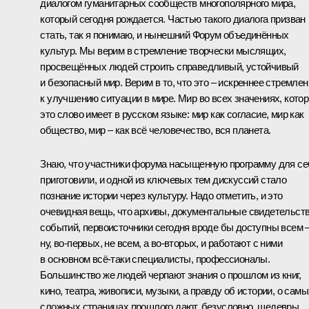
диалогом гуманитарных сообществ многополярного мира,
который сегодня рождается. Частью такого диалога призван
стать, так я понимаю, и нынешний Форум объединённых
культур. Мы верим в стремление творчески мыслящих,
просвещённых людей строить справедливый, устойчивый
и безопасный мир. Верим в то, что это – искреннее стремлен
к улучшению ситуации в мире. Мир во всех значениях, кото
это слово имеет в русском языке: мир как согласие, мир как
общество, мир – как всё человечество, вся планета.
Знаю, что участники форума насыщенную программу для се
приготовили, и одной из ключевых тем дискуссий стало
познание истории через культуру. Надо отметить, и это
очевидная вещь, что архивы, документальные свидетельст
событий, первоисточники сегодня вроде бы доступны всем 
ну, во-первых, не всем, а во-вторых, и работают с ними
в основном всё-таки специалисты, профессионалы.
Большинство же людей черпают знания о прошлом из книг,
кино, театра, живописи, музыки, а правду об истории, о самы
сложных страницах прошлого дают, безусловно, шедевры