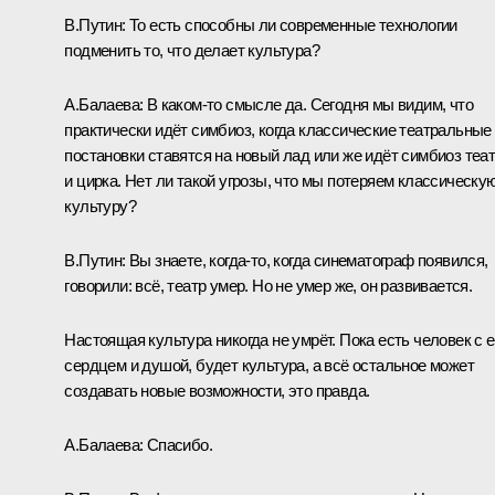
В.Путин:
То есть способны ли современные технологии
подменить то, что делает культура?
А.Балаева:
В каком-то смысле да. Сегодня мы видим, что
практически идёт симбиоз, когда классические театральные
постановки ставятся на новый лад или же идёт симбиоз теа
и цирка. Нет ли такой угрозы, что мы потеряем классическу
культуру?
В.Путин:
Вы знаете, когда-то, когда синематограф появился,
говорили: всё, театр умер. Но не умер же, он развивается.
Настоящая культура никогда не умрёт. Пока есть человек с е
сердцем и душой, будет культура, а всё остальное может
создавать новые возможности, это правда.
А.Балаева:
Спасибо.