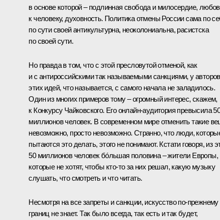
в основе которой – подлинная свобода и милосердие, любо
к человеку, духовность. Политика отмены России сама по се
по сути своей антикультурна, неоколониальна, расистска
по своей сути.
Но правда в том, что с этой пресловутой отменой, как
и с антироссийскими так называемыми санкциями, у авторо
этих идей, что называется, с самого начала не заладилось.
Один из многих примеров тому – огромный интерес, скажем,
к Конкурсу Чайковского. Его онлайн-аудитория превысила 5
миллионов человек. В современном мире отменить такие в
невозможно, просто невозможно. Странно, что люди, которы
пытаются это делать, этого не понимают. Кстати говоря, из э
50 миллионов человек бóльшая половина – жители Европы,
которые не хотят, чтобы кто-то за них решал, какую музыку
слушать, что смотреть и что читать.
Несмотря на все запреты и санкции, искусство по-прежнему
границ не знает. Так было всегда, так есть и так будет,