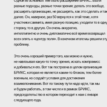
Одной из основных тем было расширение БРИКС. Были
разные подходы, разные точки зрения: делать это вообще,
расширять организацию, не расширять, как это сделать и та
далее. Он, наверное, раз 50 вернулся к этой теме, хотя
участники саммита, имея разную позицию, уходили то в одн
сторону, то в другую. Он очень аккуратно,
интеллигентно и очень дипломатично всё время возвращал
всех опять к «центру поля». В конечном итоге мы решили эт
проблему.
Это очень хороший пример того, как можно и нужно,
не навязывая какую-то точку зрения, искать компромисс
и добиваться его. Вот так построена в целом организация
БРИКС, которая не является каким-то блоком, тем более
военным, но создаёт условия для достижения
взаимопонимания. Вот по такому пути надо идти, так мы
и будем работать, в том числе и в рамках БРИКС,
председательство в котором переходит к нам с января
следующего года.