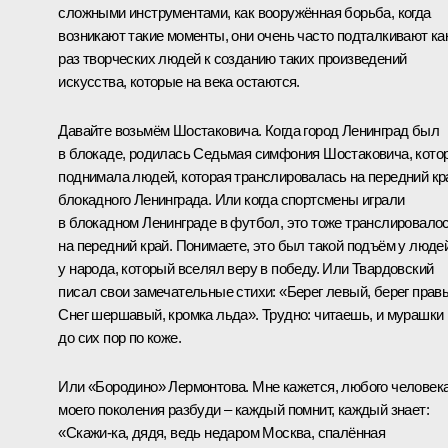
сложными инструментами, как вооружённая борьба, когда
возникают такие моменты, они очень часто подталкивают ка
раз творческих людей к созданию таких произведений
искусства, которые на века остаются.
Давайте возьмём Шостаковича. Когда город Ленинград был
в блокаде, родилась Седьмая симфония Шостаковича, кото
поднимала людей, которая транслировалась на передний кр
блокадного Ленинграда. Или когда спортсмены играли
в блокадном Ленинграде в футбол, это тоже транслировало
на передний край. Понимаете, это был такой подъём у людей
у народа, который вселял веру в победу. Или Твардовский
писал свои замечательные стихи: «Берег левый, берег прав
Снег шершавый, кромка льда». Трудно: читаешь, и мурашки
до сих пор по коже.
Или «Бородино» Лермонтова. Мне кажется, любого человек
моего поколения разбуди – каждый помнит, каждый знает:
«Скажи-ка, дядя, ведь недаром Москва, спалённая