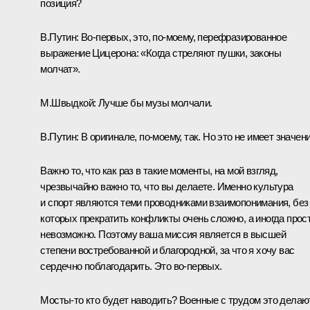
позиция?
В.Путин:
Во-первых, это, по-моему, перефразированное
выражение Цицерона: «Когда стреляют пушки, законы
молчат».
М.Швыдкой:
Лучше бы музы молчали.
В.Путин:
В оригинале, по-моему, так. Но это не имеет значени
Важно то, что как раз в такие моменты, на мой взгляд,
чрезвычайно важно то, что вы делаете. Именно культура
и спорт являются теми проводниками взаимопонимания, без
которых прекратить конфликты очень сложно, а иногда прос
невозможно. Поэтому ваша миссия является в высшей
степени востребованной и благородной, за что я хочу вас
сердечно поблагодарить. Это во-первых.
Мосты-то кто будет наводить? Военные с трудом это делают