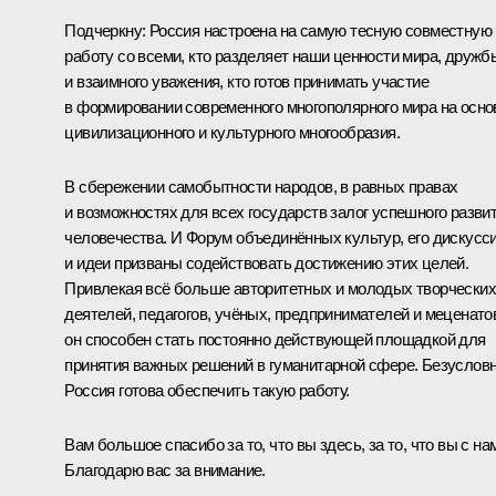
Подчеркну: Россия настроена на самую тесную совместную
работу со всеми, кто разделяет наши ценности мира, дружб
и взаимного уважения, кто готов принимать участие
в формировании современного многополярного мира на осно
цивилизационного и культурного многообразия.
В сбережении самобытности народов, в равных правах
и возможностях для всех государств залог успешного разви
человечества. И Форум объединённых культур, его дискусс
и идеи призваны содействовать достижению этих целей.
Привлекая всё больше авторитетных и молодых творческих
деятелей, педагогов, учёных, предпринимателей и меценато
он способен стать постоянно действующей площадкой для
принятия важных решений в гуманитарной сфере. Безусловн
Россия готова обеспечить такую работу.
Вам большое спасибо за то, что вы здесь, за то, что вы с на
Благодарю вас за внимание.