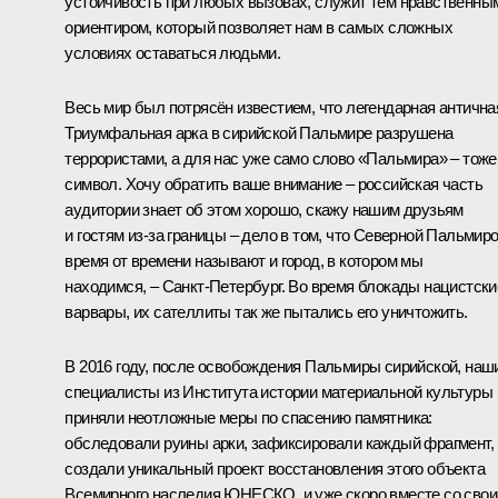
устойчивость при любых вызовах, служит тем нравственны
ориентиром, который позволяет нам в самых сложных
условиях оставаться людьми.
Весь мир был потрясён известием, что легендарная антична
Триумфальная арка в сирийской Пальмире разрушена
террористами, а для нас уже само слово «Пальмира» – тоже
символ. Хочу обратить ваше внимание – российская часть
аудитории знает об этом хорошо, скажу нашим друзьям
и гостям из-за границы – дело в том, что Северной Пальмир
время от времени называют и город, в котором мы
находимся, – Санкт-Петербург. Во время блокады нацистски
варвары, их сателлиты так же пытались его уничтожить.
В 2016 году, после освобождения Пальмиры сирийской, наш
специалисты из Института истории материальной культуры
приняли неотложные меры по спасению памятника:
обследовали руины арки, зафиксировали каждый фрагмент,
создали уникальный проект восстановления этого объекта
Всемирного наследия ЮНЕСКО, и уже скоро вместе со сво