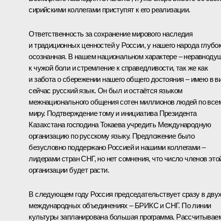
сирийскими коллегами приступят к его реализации.
Ответственность за сохранение мирового наследия
и традиционных ценностей у России, у нашего народа глубо
осознанная. В нашем национальном характере – неравноду
к чужой боли и стремление к справедливости, так же как
и забота о сбережении нашего общего достояния – имею в в
сейчас русский язык. Он был и остаётся языком
межнационального общения сотен миллионов людей по все
миру. Подтверждение тому и инициатива Президента
Казахстана господина
Токаева
учредить Международную
организацию по русскому языку. Предложение было
безусловно поддержано Россией и нашими коллегами –
лидерами стран СНГ, но нет сомнения, что число членов это
организации будет расти.
В следующем году Россия председательствует сразу в дву
международных объединениях – БРИКС и СНГ. По линии
культуры запланирована большая программа. Рассчитывае