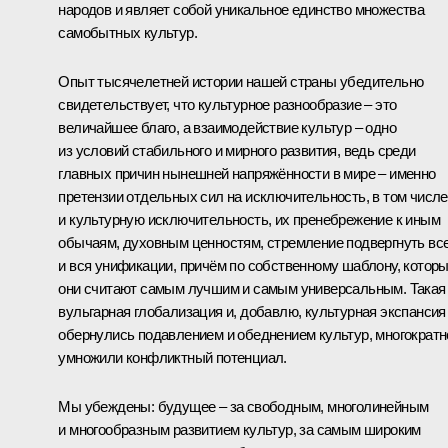
народов и являет собой уникальное единство множества
самобытных культур.
Опыт тысячелетней истории нашей страны убедительно
свидетельствует, что культурное разнообразие – это
величайшее благо, а взаимодействие культур – одно
из условий стабильного и мирного развития, ведь среди
главных причин нынешней напряжённости в мире – именно
претензии отдельных сил на исключительность, в том числе
и культурную исключительность, их пренебрежение к иным
обычаям, духовным ценностям, стремление подвергнуть вс
и вся унификации, причём по собственному шаблону, котор
они считают самым лучшим и самым универсальным. Такая
вульгарная глобализация и, добавлю, культурная экспансия
обернулись подавлением и обеднением культур, многократн
умножили конфликтный потенциал.
Мы убеждены: будущее – за свободным, многолинейным
и многообразным развитием культур, за самым широким