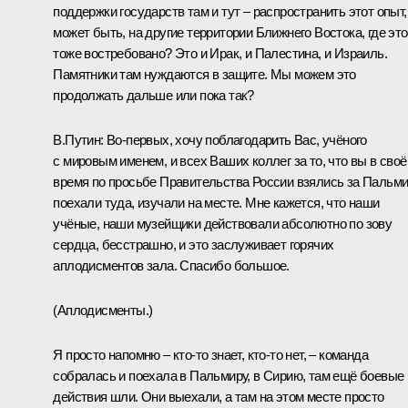
поддержки государств там и тут – распространить этот опыт,
может быть, на другие территории Ближнего Востока, где это
тоже востребовано? Это и Ирак, и Палестина, и Израиль.
Памятники там нуждаются в защите. Мы можем это
продолжать дальше или пока так?
В.Путин:
Во-первых, хочу поблагодарить Вас, учёного
с мировым именем, и всех Ваших коллег за то, что вы в своё
время по просьбе Правительства России взялись за Пальми
поехали туда, изучали на месте. Мне кажется, что наши
учёные, наши музейщики действовали абсолютно по зову
сердца, бесстрашно, и это заслуживает горячих
аплодисментов зала. Спасибо большое.
(Аплодисменты.)
Я просто напомню – кто-то знает, кто-то нет, – команда
собралась и поехала в Пальмиру, в Сирию, там ещё боевые
действия шли. Они выехали, а там на этом месте просто