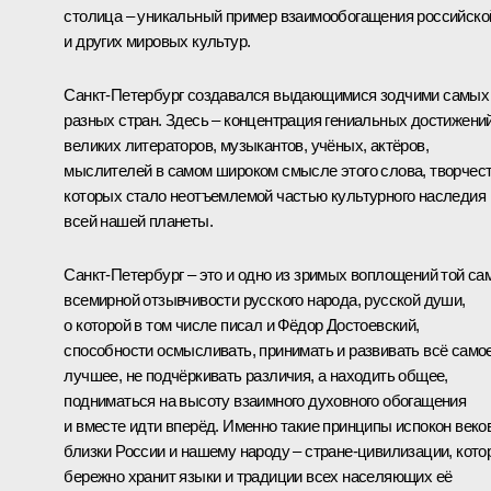
столица – уникальный пример взаимообогащения российско
и других мировых культур.
Санкт-Петербург создавался выдающимися зодчими самых
разных стран. Здесь – концентрация гениальных достижени
великих литераторов, музыкантов, учёных, актёров,
мыслителей в самом широком смысле этого слова, творчес
которых стало неотъемлемой частью культурного наследия
всей нашей планеты.
Санкт-Петербург – это и одно из зримых воплощений той са
всемирной отзывчивости русского народа, русской души,
о которой в том числе писал и Фёдор Достоевский,
способности осмысливать, принимать и развивать всё само
лучшее, не подчёркивать различия, а находить общее,
подниматься на высоту взаимного духовного обогащения
и вместе идти вперёд. Именно такие принципы испокон веко
близки России и нашему народу – стране-цивилизации, кото
бережно хранит языки и традиции всех населяющих её