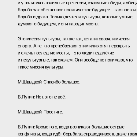
и у политиков взаимные претензии, взаимные обиды, амбици
борьба за собственное политическое будущее – там постоя
борьба и драка. Только деятели культуры, которые умные,
думают о будущем, и они наводят мосты.
Это миссия культуры, так же как, кстати говоря, и миссия
спорта. А те, кто пренебрегают этим или хотят перекрыть
и сжечь последние мосты, – это люди недалёкие
и некультурные, так скажем. Они вообще не понимают, что
такое миссия культуры.
М.Швыдкой:
Спасибо большое.
В.Путин:
Нет, это не всё.
М.Швыдкой:
Простите.
В.Путин:
Кроме того, когда возникают большие острые
конфликты, когда идёт борьба за справедливость даже таки