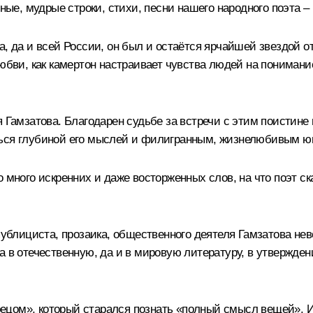
нные, мудрые строки, стихи, песни нашего народного поэта –
, да и всей России, он был и остаётся ярчайшей звездой от
любви, как камертон настраивает чувства людей на понимани
я Гамзатова. Благодарен судьбе за встречи с этим поистине
ться глубиной его мыслей и филигранным, жизнелюбивым 
 много искренних и даже восторженных слов, на что поэт ска
 публициста, прозаика, общественного деятеля Гамзатова не
ва в отечественную, да и в мировую литературу, в утвержд
цом», который старался познать «полный смысл вещей». И э