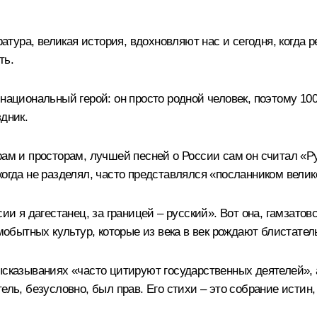
ература, великая история, вдохновляют нас и сегодня, когда
ть.
 национальный герой: он просто родной человек, поэтому 10
дник.
рам и просторам, лучшей песней о России сам он считал «Р
когда не разделял, часто представлялся «посланником вели
сии я дагестанец, за границей – русский». Вот она, гамзат
обытных культур, которые из века в век рождают блистате
ысказываниях «часто цитируют государственных деятелей», 
ель, безусловно, был прав. Его стихи – это собрание истин,