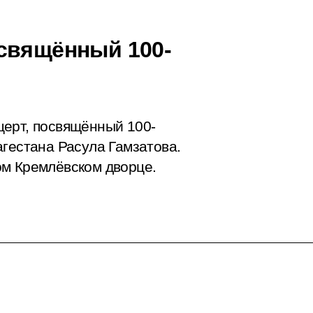
свящённый 100-
церт, посвящённый 100-
агестана Расула Гамзатова.
ом Кремлёвском дворце.