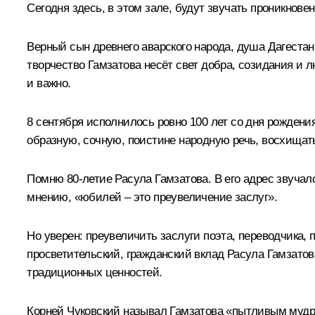
Сегодня здесь, в этом зале, будут звучать проникнове
Верный сын древнего аварского народа, душа Дагестана
творчество Гамзатова несёт свет добра, созидания и 
и важно.
8 сентября исполнилось ровно 100 лет со дня рождени
образную, сочную, поистине народную речь, восхища
Помню 80-летие Расула Гамзатова. В его адрес звучало
мнению, «юбилей – это преувеличение заслуг».
Но уверен: преувеличить заслуги поэта, переводчика,
просветительский, гражданский вклад Расула Гамзато
традиционных ценностей.
Корней Чуковский называл Гамзатова «пытливым мудре