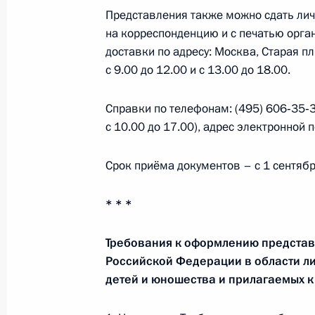
Указ о праздновании 200-летия со
Представления также можно сдать ли
А.Н.Островского
на корреспонденцию и с печатью орган
доставки по адресу: Москва, Старая пл.
13 ноября 2020 года, 14:00
с 9.00 до 12.00 и с 13.00 до 18.00.
Справки по телефонам: (495) 606‑35‑3
Александре Пахмутовой, композито
с 10.00 до 17.00), адрес электронной 
9 ноября 2020 года, 09:30
Срок приёма документов – с 1 сентябр
Посещение Музея археологии Чудо
* * *
4 ноября 2020 года, 13:00
Требования к оформлению представ
Российской Федерации в области ли
детей и юношества и прилагаемых 
Перечень поручений по итогам зас
физической культуры и спорта