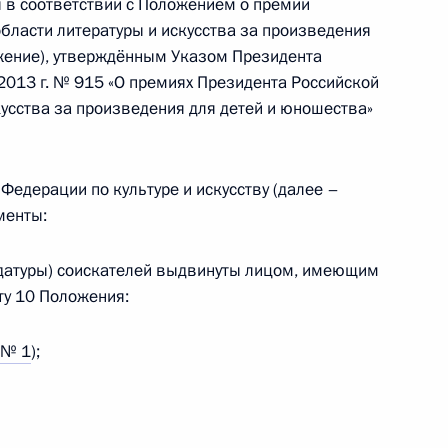
 в соответствии с Положением о премии
бласти литературы и искусства за произведения
жение), утверждённым Указом Президента
2013 г. № 915 «О премиях Президента Российской
кусства за произведения для детей и юношества»
усству
 Федерации по культуре и искусству (далее –
менты:
а и церемонии награждения
дидатуры) соискателей выдвинуты лицом, имеющим
го открытого чемпионата
ту 10 Положения:
 № 1
);