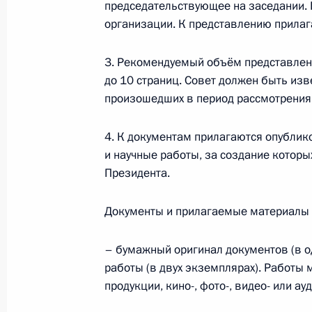
председательствующее на заседании. 
20 августа 2020 года, 17:00
организации. К представлению прилаг
3. Рекомендуемый объём представлени
О приёме документов на соискание
до 10 страниц. Совет должен быть изв
молодых деятелей культуры
произошедших в период рассмотрения
20 августа 2020 года, 17:00
4. К документам прилагаются опублик
и научные работы, за создание которы
Президента.
О приёме документов на соискани
в области литературы и искусства 
Документы и прилагаемые материалы 
и юношества
20 августа 2020 года, 17:00
– бумажный оригинал документов (в 
работы (в двух экземплярах). Работы 
продукции, кино-, фото-, видео- или а
Заседание рабочей группы Государ