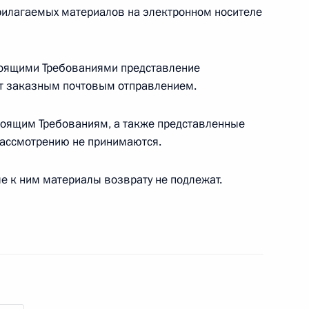
рилагаемых материалов на электронном носителе
стоящими Требованиями представление
т заказным почтовым отправлением.
ия России до 2030 года
тоящим Требованиям, а также представленные
 рассмотрению не принимаются.
е к ним материалы возврату не подлежат.
ссийско-сербского
ербургского листа
картин Николая Рериха