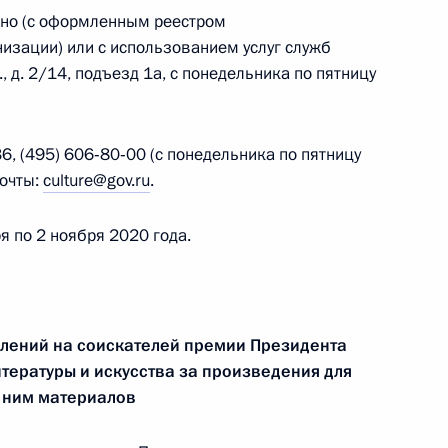
 дня рождения
чно (с оформленным реестром
изации) или с использованием услуг служб
, д. 2/14, подъезд 1а, с понедельника по пятницу
6, (495) 606‑80‑00 (с понедельника по пятницу
ру, народной артистке СССР
почты:
culture@gov.ru
.
я по 2 ноября 2020 года.
ва монастыря
лений на соискателей премии Президента
тературы и искусства за произведения для
к ним материалов
едания Совета по развитию