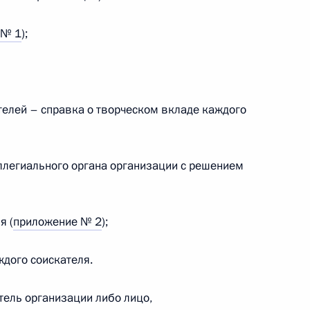
 № 1
);
торам и гостям
елей – справка о творческом вкладе каждого
ллегиального органа организации с решением
публики Коми Владимиром
я (
приложение № 2
);
ждого соискателя.
 Государственной премии
ель организации либо лицо,