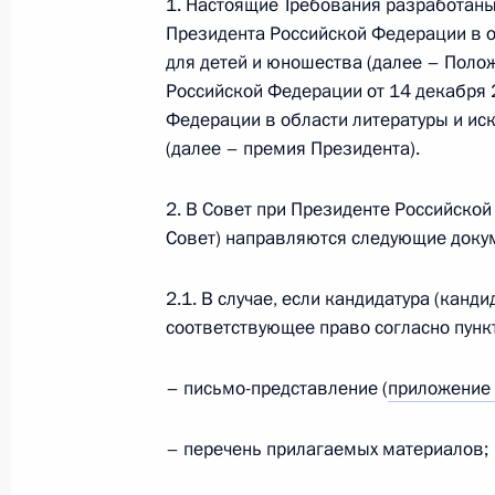
1. Настоящие Требования разработаны
Президента Российской Федерации в о
30 октября 2020 года, 18:00
для детей и юношества (далее – Поло
Российской Федерации от 14 декабря 
Федерации в области литературы и ис
Заседание Совета по культуре и иск
(далее – премия Президента).
27 октября 2020 года, 19:15
2. В Совет при Президенте Российской
Совет) направляются следующие доку
Участникам и гостям гала-концерт
2.1. В случае, если кандидатура (кан
победителей первого Национально
соответствующее право согласно пунк
творческих компетенций ArtMasters
21 октября 2020 года, 19:30
– письмо-представление (
приложение
– перечень прилагаемых материалов;
Встреча с Никитой Михалковым