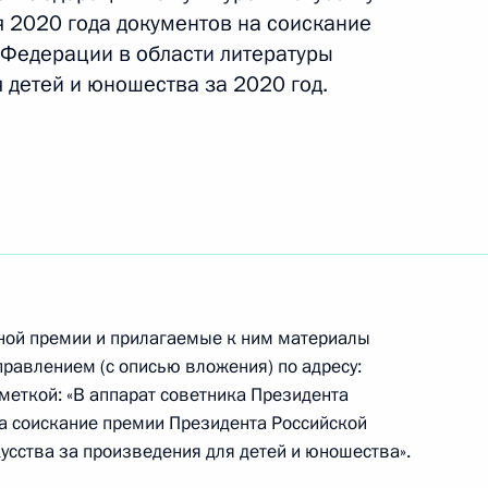
я 2020 года документов на соискание
Федерации в области литературы
я детей и юношества за 2020 год.
ьгой Любимовой
тистке России
ной премии и прилагаемые к ним материалы
ннику, актёру
авлением (с описью вложения) по адресу:
пометкой: «В аппарат советника Президента
На соискание премии Президента Российской
усства за произведения для детей и юношества».