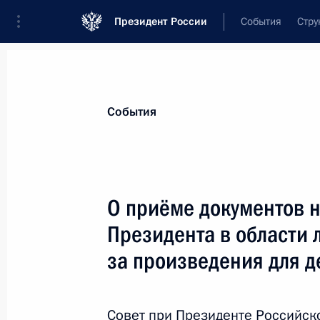
Президент России
События
Стру
Материалы по выбранной теме
События
Культура,
1667 результатов
О приёме документов 
Показа
Президента в области 
за произведения для д
Внесены изменения в Указ о гранта
культуры и искусства
Совет при Президенте Российско
17 декабря 2020 года, 15:00