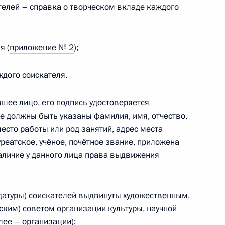
елей – справка о творческом вкладе каждого
я (
приложение № 2
);
я Героя Труда Российской
ждого соискателя.
ее лицо, его подпись удостоверяется
же должны быть указаны фамилия, имя, отчество,
место работы или род занятий, адрес места
ие в работе форума «История
реатское, учёное, почётное звание, приложена
аличие у данного лица права выдвижения
дидатуры) соискателей выдвинуты художественным,
ворову
ским) советом организации культуры, научной
лее – организации):