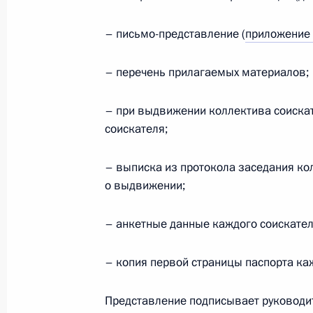
– письмо-представление (
приложение
Приветствие участникам, организа
– перечень прилагаемых материалов;
кинофестиваля «Кинотавр»
11 сентября 2020 года, 19:00
– при выдвижении коллектива соискат
соискателя;
– выписка из протокола заседания ко
Рабочая встреча с врио главы Рес
о выдвижении;
Уйбой
31 августа 2020 года, 13:35
– анкетные данные каждого соискател
– копия первой страницы паспорта ка
О приёме документов на соискание
в области литературы и искусства
Представление подписывает руководит