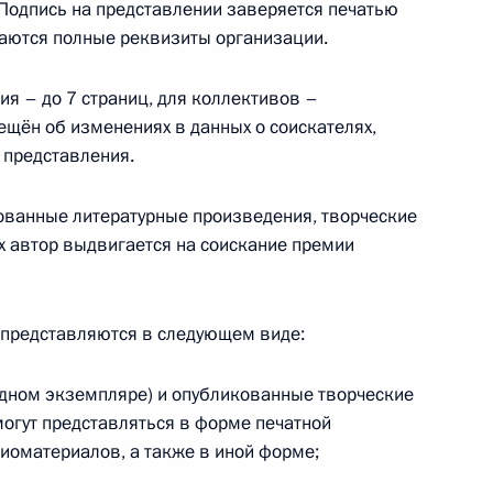
Подпись на представлении заверяется печатью
аются полные реквизиты организации.
я – до 7 страниц, для коллективов –
 премии Президента для
ещён об изменениях в данных о соискателях,
 представления.
ованные литературные произведения, творческие
х автор выдвигается на соискание премии
е премии Президента
за произведения для детей
представляются в следующем виде:
одном экземпляре) и опубликованные творческие
могут представляться в форме печатной
удиоматериалов, а также в иной форме;
ственного совета