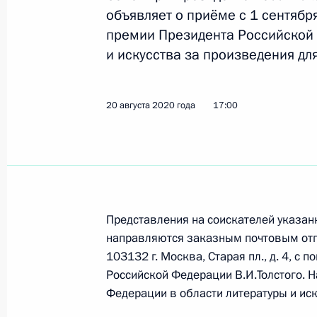
объявляет о приёме с 1 сентябр
премии Президента Российской 
и искусства за произведения дл
Встреча с Министром культуры Ол
7 декабря 2020 года, 13:20
20 августа 2020 года
17:00
Нине Гребешковой, заслуженной ар
29 ноября 2020 года, 11:00
Представления на соискателей указан
Николаю Добронравову, поэту-песе
направляются заказным почтовым отпр
103132 г. Москва, Старая пл., д. 4, с 
22 ноября 2020 года, 10:00
Российской Федерации В.И.Толстого. 
Федерации в области литературы и иск