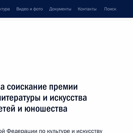
ктура
Видео и фото
Документы
Контакты
Поиск
Все темы
Подписаться на ленту
на соискание премии
ть следующие материалы
литературы и искусства
етей и юношества
х Президента в области
й Федерации по культуре и искусству