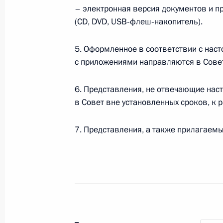
по направлению «Культура»
– электронная версия документов и п
(CD, DVD, USB‑флеш‑накопитель).
5 августа 2020 года, 16:30
5. Оформленное в соответствии с на
с приложениями направляются в Сове
Указ о национальных целях развит
21 июля 2020 года, 11:25
6. Представления, не отвечающие нас
в Совет вне установленных сроков, к
7. Представления, а также прилагаемы
Подписан закон о ратификации ро
межправсоглашения о передаче Пет
Мирославова Евангелия Сербии и 
России
13 июля 2020 года, 12:50