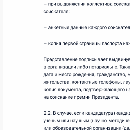
– при выдвижении коллектива соискат
21 октября 2020 года, 17:00
соискателя;
– анкетные данные каждого соискател
Подписан Указ о присвоении звани
Федерации Никите Михалкову
– копия первой страницы паспорта ка
21 октября 2020 года, 10:00
Представление подписывает выдвинувш
в организации либо нотариально. Так
дата и место рождения, гражданство, 
Владимир Мединский принял участ
жительства, контактные телефоны, лау
для будущего. Новый взгляд»
копия документа, подтверждающего н
5 октября 2020 года, 19:00
на соискание премии Президента.
2.2. В случае, если кандидатура (кан
Открытие памятника Александру Су
учёным или научным (научно‑методиче
или образовательной организации (да
26 сентября 2020 года, 18:00