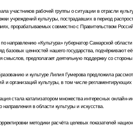
а участников рабочей группы о ситуации в отрасли культур
жки учреждений культуры, пострадавших в период распрос
иях, прорабатываемых совместно с Правительством Росси
а по направлению «Культура» губернатор Самарской области
ряд базовых ценностей нашего государства, подчёркивают 
смыслов, предполагает деятельную поддержку со стороны 
бразованию и культуре Лилия Гумерова предложила рассмот
ий и организаций культуры, в том числе регламентирующих
ация стала катализатором множества интересных онлайн-ин
 направления в области культуры и искусства.
орректировки методики расчёта целевых показателей национ