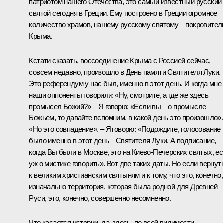
патриотом нашего Отечества, это самый известный русский
святой сегодня в Греции. Ему построено в Греции огромное
количество храмов, нашему русскому святому – покровите
Крыма.
Кстати сказать, воссоединение Крыма с Россией сейчас,
совсем недавно, произошло в День памяти Святителя Луки.
Это референдум у нас был, именно в этот день. И когда мне
наши оппоненты говорили: «Ну, смотрите, а где же здесь
промысел Божий?» – Я говорю: «Если вы – о промысле
Божьем, то давайте вспомним, в какой день это произошло».
«Но это совпадение». – Я говорю: «Подождите, голосование
было именно в этот день – Святителя Луки. А подписание,
когда Вы были в Москве, это на Киево-Печерских святых, е
уж о мистике говорить». Вот две таких даты. Но если вернут
к великим христианским святыням и к тому, что это, конечно,
изначально территория, которая была родной для Древней
Руси, это, конечно, совершенно несомненно.
Что касается истории, да, здесь, по всей видимости,