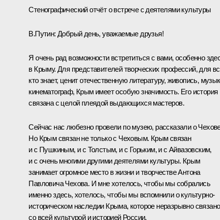
Стенографический отчёт о встрече с деятелями культуры
В.Путин:
Добрый день, уважаемые друзья!
Я очень рад возможности встретиться с вами, особенно здес
в Крыму. Для представителей творческих профессий, для вс
кто знает, ценит отечественную литературу, живопись, музык
кинематограф, Крым имеет особую значимость. Его история
связана с целой плеядой выдающихся мастеров.
Сейчас нас любезно провели по музею, рассказали о Чехове
Но Крым связан не только с Чеховым. Крым связан
и с Пушкиным, и с Толстым, и с Горьким, и с Айвазовским,
и с очень многими другими деятелями культуры. Крым
занимает огромное место в жизни и творчестве Антона
Павловича Чехова. И мне хотелось, чтобы мы собрались
именно здесь, хотелось, чтобы мы вспомнили о культурно-
историческом наследии Крыма, которое неразрывно связан
со всей культурой и историей России.