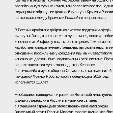
Крыма, и в этом мы, конечно же, рассчитываем на содейств
российских культурных кругов, тем более что все прошедш
годы прямое обращение деятелей культуры Крыма и России
все контакты между Крымом и Россией не прерывались.
В России наработана добротная система поддержки сферы
культуры. Знаю, и вы знаете это лучше меня, много и пробле
конечно, в этой сфере у нас в стране в целом. Тем не менее
наработаны определенные стандарты, мы развиваемся в эт
отношении, профильные учреждения Крыма и Севастополя,
конечно же, должны быть подключены к этой системе. Пре
всего это коснется музея-заповедника «Херсонес
Таврический» и музея обороны Севастополя со знаменитой
панорамой Франца Рубо, которой в следующем, 2015 году,
исполняется 110 лет.
Необходимо поддержать и развитие Ялтинской киностудии.
Одна из старейших в России и в мире, она связана
с ярчайшими страницами отечественной кинематографии.
Знаменитый артист Георгий Милляр, говорят, шутил, что Ялт