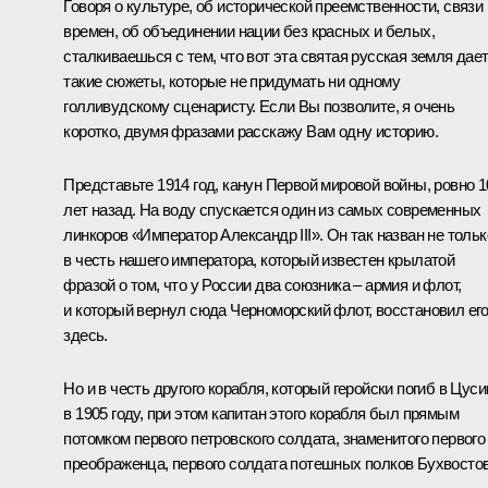
Говоря о культуре, об исторической преемственности, связи
времен, об объединении нации без красных и белых,
сталкиваешься с тем, что вот эта святая русская земля дае
такие сюжеты, которые не придумать ни одному
голливудскому сценаристу. Если Вы позволите, я очень
коротко, двумя фразами расскажу Вам одну историю.
Представьте 1914 год, канун Первой мировой войны, ровно 1
лет назад. На воду спускается один из самых современных
линкоров «Император Александр III». Он так назван не тольк
в честь нашего императора, который известен крылатой
фразой о том, что у России два союзника – армия и флот,
и который вернул сюда Черноморский флот, восстановил ег
здесь.
Но и в честь другого корабля, который геройски погиб в Цус
в 1905 году, при этом капитан этого корабля был прямым
потомком первого петровского солдата, знаменитого первого
преображенца, первого солдата потешных полков Бухвостов