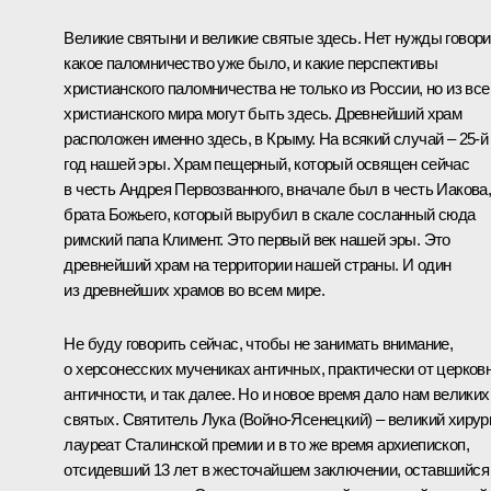
Великие святыни и великие святые здесь. Нет нужды говори
какое паломничество уже было, и какие перспективы
христианского паломничества не только из России, но из все
христианского мира могут быть здесь. Древнейший храм
расположен именно здесь, в Крыму. На всякий случай – 25-й
год нашей эры. Храм пещерный, который освящен сейчас
в честь Андрея Первозванного, вначале был в честь Иакова
брата Божьего, который вырубил в скале сосланный сюда
римский папа Климент. Это первый век нашей эры. Это
древнейший храм на территории нашей страны. И один
из древнейших храмов во всем мире.
Не буду говорить сейчас, чтобы не занимать внимание,
о херсонесских мучениках античных, практически от церков
античности, и так далее. Но и новое время дало нам великих
святых. Святитель Лука (Войно-Ясенецкий) – великий хирург
лауреат Сталинской премии и в то же время архиепископ,
отсидевший 13 лет в жесточайшем заключении, оставшийся