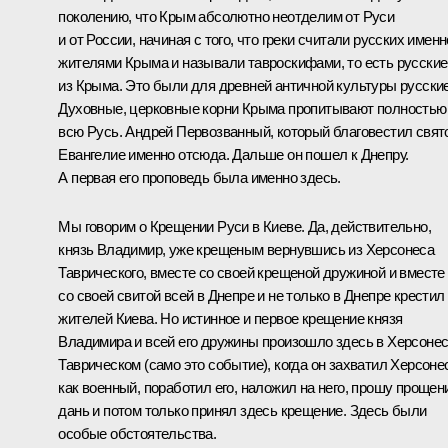
поколению, что Крым абсолютно неотделим от Руси
и от России, начиная с того, что греки считали русских именн
жителями Крыма и называли тавроскифами, то есть русские
из Крыма. Это были для древней античной культуры русские
Духовные, церковные корни Крыма пропитывают полностью
всю Русь. Андрей Первозванный, который благовестил свят
Евангелие именно отсюда. Дальше он пошел к Днепру.
А первая его проповедь была именно здесь.
Мы говорим о Крещении Руси в Киеве. Да, действительно,
князь Владимир, уже крещеным вернувшись из Херсонеса
Таврического, вместе со своей крещеной дружиной и вместе
со своей свитой всей в Днепре и не только в Днепре крестил
жителей Киева. Но истинное и первое крещение князя
Владимира и всей его дружины произошло здесь в Херсоне
Таврическом (само это событие), когда он захватил Херсоне
как военный, поработил его, наложил на него, прошу прощен
дань и потом только принял здесь крещение. Здесь были
особые обстоятельства.