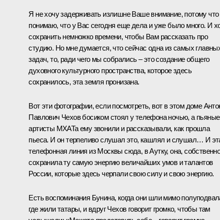
Я не хочу задерживать излишне Ваше внимание, потому что
понимаю, что у Вас сегодня еще дела и уже было много. И х
сохранить немножко времени, чтобы Вам рассказать про
студию. Но мне думается, что сейчас одна из самых главны
задач, то, ради чего мы собрались – это создание общего
духовного культурного пространства, которое здесь
сохранилось, эта земля пронизана.
Вот эти фотографии, если посмотреть, вот в этом доме Анто
Павлович Чехов босиком стоял у телефона ночью, а пьяные
артисты МХАТа ему звонили и рассказывали, как прошла
пьеса. И он терпеливо слушал это, кашлял и слушал… И эт
телефонная линия из Москвы сюда, в Аутку, она, собственно
сохранила ту самую энергию величайших умов и талантов
России, которые здесь черпали свою силу и свою энергию.
Есть воспоминания Бунина, когда они шли мимо полуподвал
где жили татары, и вдруг Чехов говорит громко, чтобы там