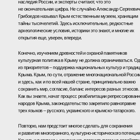
наследия России, и эксперты считают, что это
не окончательная цифра. Не случайно Александр Сергееви
Грибоедов называл Крым естественным музеем, хранящим
тайны тысячелетий. Здесь исключительные, редкостные
археологические условия, историки это знают, и многие их
открытия еще, уверен, впереди.
Конечно, изучением древностей и охраной памятников
культурная политика в Крыму не должна ограничиваться. О
из приоритетов – поддержка национальных культур и тради
Крыма. Крым, по сути, отражение многонациональной России
и здесь, как и по всей нашей стране, принципиально важно
сохранить мир, согласие, баланс интересов разных этносов.
Как вы знаете, начат процесс реабилитации репрессирован
народов Крыма, законодательство закрепило равноправие
трех языков – русского, украинского и крымско-татарского.
Повторю, нам предстоит многое сделать для сохранения
и развития многогранного, культурно-исторического потенци