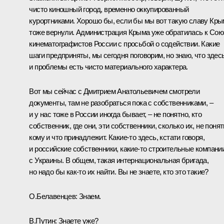
чисто киношный город, временно оккупированный
курортниками. Хорошо бы, если бы мы вот такую славу Кр
тоже вернули. Администрация Крыма уже обратилась к Сою
кинематографистов России с просьбой о содействии. Какие
шаги предприняты, мы сегодня поговорим, но знаю, что здес
и проблемы есть чисто материального характера.
Вот мы сейчас с Дмитрием Анатольевичем смотрели
документы, там не разобраться пока с собственниками, –
и у нас тоже в России иногда бывает, – не понятно, кто
собственник, где они, эти собственники, сколько их, не понят
кому и что принадлежит. Какие‑то здесь, кстати говоря,
и российские собственники, какие‑то строительные компани
с Украины. В общем, такая интернациональная бригада,
но надо бы как‑то их найти. Вы не знаете, кто это такие?
О.Белавенцев:
Знаем.
В.Путин:
Знаете уже?