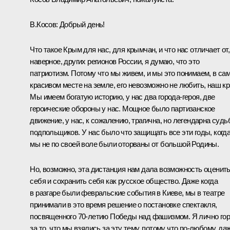
В.Косов:
Добрый день!
Что такое Крым для нас, для крымчан, и что нас отличает от,
наверное, других регионов России, я думаю, что это
патриотизм. Потому что мы живем, и мы это понимаем, в са
красивом месте на земле, его невозможно не любить, наш кр
Мы имеем богатую историю, у нас два города-героя, две
героические обороны у нас. Мощное было партизанское
движение, у нас, к сожалению, трагична, но легендарна судь
подпольщиков. У нас было что защищать все эти годы, когд
мы не по своей воле были оторваны от большой Родины.
Но, возможно, эта дистанция нам дала возможность оценит
себя и сохранить себя как русское общество. Даже когда
в разгаре были февральские события в Киеве, мы в театре
принимали в это время решение о постановке спектакля,
посвященного 70-летию Победы над фашизмом. Я лично го
за то, что мы взялись за эту тему, потому что по‑любому, да