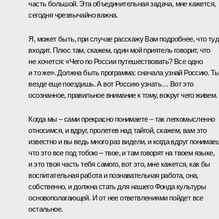
часть большой. Эта объединительная задача, мне кажется,
сегодня чрезвычайно важна.
Я, может быть, при случае расскажу Вам подробнее, что ту
входит. Плюс там, скажем, один мой приятель говорит, что
не хочется: «Чего по России путешествовать? Все одно
и то же». Должна быть программа: сначала узнай Россию. Т
везде еще поездишь. А вот Россию узнать… Вот это
осознанное, правильное внимание к тому, вокруг чего живем.
Когда мы – сами прекрасно понимаете – так легкомысленно
относимся, и вдруг, пролетев над тайгой, скажем, вам это
известно и вы ведь много раз видели, и когда вдруг понимае
что это все под тобою – твое, и там говорят на твоем языке,
и это твоя часть тебя самого, вот это, мне кажется, как бы
воспитательная работа и познавательная работа, она,
собственно, и должна стать для нашего Фонда культуры
основополагающей. И от нее ответвлениями пойдет все
остальное.