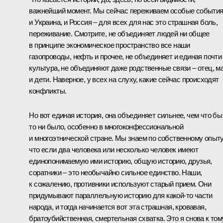
важнейший момент. Мы сейчас переживаем особые события
и Украина, и Россия – для всех для нас это страшная боль,
переживание. Смотрите, не объединяет людей ни общее
в принципе экономическое пространство все наши
газопроводы, нефть и прочее, не объединяет и единая почти
культура, не объединяют даже родственные связи – отец, м
и дети. Наверное, у всех на слуху, какие сейчас происходят
конфликты.
Но вот единая история, она объединяет сильнее, чем что бы
то ни было, особенно в многоконфессиональной
и многоэтнической стране. Мы знаем по собственному опыту
что если два человека или несколько человек имеют
единопонимаемую ими историю, общую историю, друзья,
соратники – это необычайно сильное единство. Наши,
к сожалению, противники используют старый прием. Они
придумывают параллельную историю для какой‑то части
народа, и тогда начинается вот эта страшная, кровавая,
братоубийственная, смертельная схватка. Это я снова к том