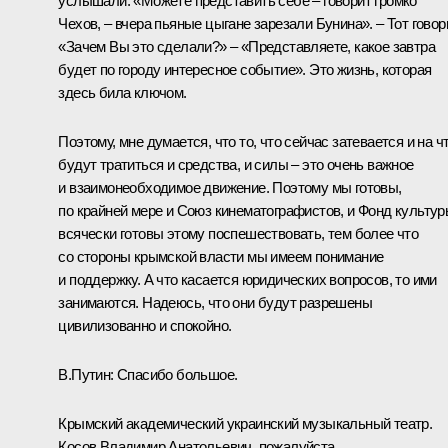
услышали: «Можете представить себе – говорит громко
Чехов, – вчера пьяные цыгане зарезали Бунина». – Тот говор
«Зачем Вы это сделали?» – «Представляете, какое завтра
будет по городу интересное событие». Это жизнь, которая
здесь била ключом.
Поэтому, мне думается, что то, что сейчас затевается и на ч
будут тратиться и средства, и силы – это очень важное
и взаимонеобходимое движение. Поэтому мы готовы,
по крайней мере и Союз кинематографистов, и Фонд культур
всячески готовы этому поспешествовать, тем более что
со стороны крымской власти мы имеем понимание
и поддержку. А что касается юридических вопросов, то ими
занимаются. Надеюсь, что они будут разрешены
цивилизованно и спокойно.
В.Путин:
Спасибо большое.
Крымский академический украинский музыкальный театр.
Косов Владимир Анатольевич, пожалуйста.