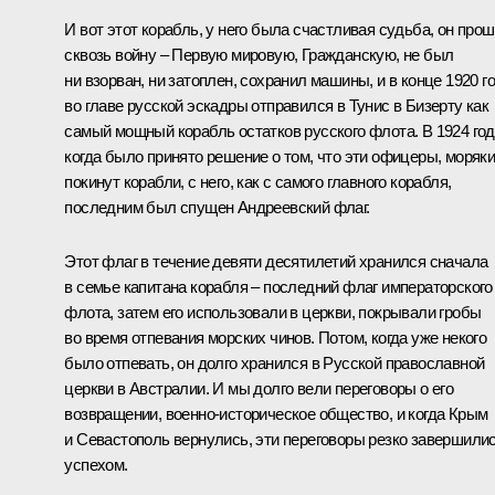
И вот этот корабль, у него была счастливая судьба, он про
сквозь войну – Первую мировую, Гражданскую, не был
ни взорван, ни затоплен, сохранил машины, и в конце 1920 г
во главе русской эскадры отправился в Тунис в Бизерту как
самый мощный корабль остатков русского флота. В 1924 год
когда было принято решение о том, что эти офицеры, моряк
покинут корабли, с него, как с самого главного корабля,
последним был спущен Андреевский флаг.
Этот флаг в течение девяти десятилетий хранился сначала
в семье капитана корабля – последний флаг императорского
флота, затем его использовали в церкви, покрывали гробы
во время отпевания морских чинов. Потом, когда уже некого
было отпевать, он долго хранился в Русской православной
церкви в Австралии. И мы долго вели переговоры о его
возвращении, военно-историческое общество, и когда Крым
и Севастополь вернулись, эти переговоры резко завершили
успехом.